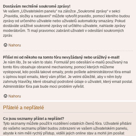
Dostávám nechtěné soukromé zprávy!
Ve vašem „Uživatelském panelu“ na záložce „Soukromé zprávy“ v sekci
„Pravidla, složky a nastavení“ můžete vytvořit pravidlo, pomocí kterého budou
zprávy od určeného uživatele nebo uživatelů automaticky smazány. Pokud
dostáváte urážlivé soukromé zprávy od určitého uživatele, nahlaste zprávy
moderátorům. Ti mají pravomoc zabránit uživateli v odesílání soukromých
zpráv.
Nahoru
Přišel mi od někoho na tomto fóru nevyžádaný nebo urážlivý e-mail!
Je nám líto, že se vám to stalo. Formulář pro odesílání e-mailů používaný na
tomto fóru obsahuje obranné mechanismy, pomocí kterých můžeme
vystopovat, kdo posílá takové emaily, proto pošlete administrátorovi fóra email
s úplnou kopií emailu, který vám přišel. Je velmi důležité, aby v něm byly
zahrnuty hlavičky, které obsahují podrobné údaje o uživateli, který email poslal.
Administrátor fóra pak bude moci problém vyřešit.
Nahoru
Přátelé a nepřátelé
Co jsou seznamy přátel a nepřátel?
Tyto seznamy můžete použít k rozdělení ostatních členů fóra. Uživatelé přidáni
do vašeho seznamu přátel budou zobrazeni ve vašem uživatelském panelu,
abyste k nim měli rychlý přístup, viděli jejich online stav a mohli jim posílat