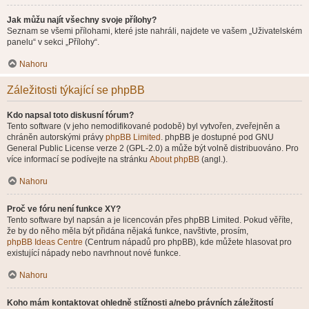
Jak můžu najít všechny svoje přílohy?
Seznam se všemi přílohami, které jste nahráli, najdete ve vašem „Uživatelském
panelu“ v sekci „Přílohy“.
Nahoru
Záležitosti týkající se phpBB
Kdo napsal toto diskusní fórum?
Tento software (v jeho nemodifikované podobě) byl vytvořen, zveřejněn a
chráněn autorskými právy
phpBB Limited
. phpBB je dostupné pod GNU
General Public License verze 2 (GPL-2.0) a může být volně distribuováno. Pro
více informací se podívejte na stránku
About phpBB
(angl.).
Nahoru
Proč ve fóru není funkce XY?
Tento software byl napsán a je licencován přes phpBB Limited. Pokud věříte,
že by do něho měla být přidána nějaká funkce, navštivte, prosím,
phpBB Ideas Centre
(Centrum nápadů pro phpBB), kde můžete hlasovat pro
existující nápady nebo navrhnout nové funkce.
Nahoru
Koho mám kontaktovat ohledně stížnosti a/nebo právních záležitostí