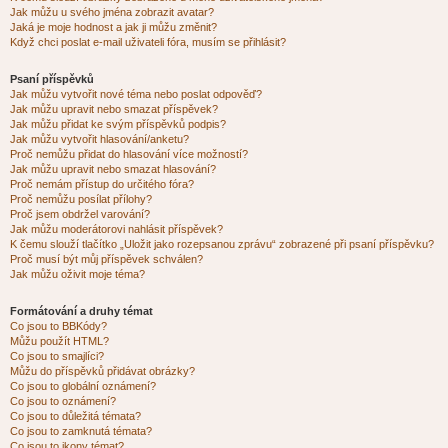
Jak můžu u svého jména zobrazit avatar?
Jaká je moje hodnost a jak ji můžu změnit?
Když chci poslat e-mail uživateli fóra, musím se přihlásit?
Psaní příspěvků
Jak můžu vytvořit nové téma nebo poslat odpověď?
Jak můžu upravit nebo smazat příspěvek?
Jak můžu přidat ke svým příspěvků podpis?
Jak můžu vytvořit hlasování/anketu?
Proč nemůžu přidat do hlasování více možností?
Jak můžu upravit nebo smazat hlasování?
Proč nemám přístup do určitého fóra?
Proč nemůžu posílat přílohy?
Proč jsem obdržel varování?
Jak můžu moderátorovi nahlásit příspěvek?
K čemu slouží tlačítko „Uložit jako rozepsanou zprávu“ zobrazené při psaní příspěvku?
Proč musí být můj příspěvek schválen?
Jak můžu oživit moje téma?
Formátování a druhy témat
Co jsou to BBKódy?
Můžu použít HTML?
Co jsou to smajlíci?
Můžu do příspěvků přidávat obrázky?
Co jsou to globální oznámení?
Co jsou to oznámení?
Co jsou to důležitá témata?
Co jsou to zamknutá témata?
Co jsou to ikony témat?