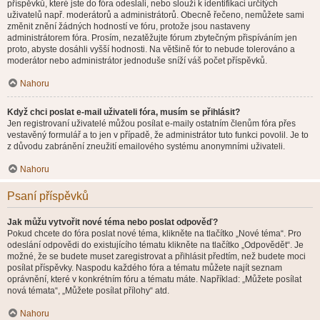
příspěvků, které jste do fóra odeslali, nebo slouží k identifikaci určitých
uživatelů např. moderátorů a administrátorů. Obecně řečeno, nemůžete sami
změnit znění žádných hodností ve fóru, protože jsou nastaveny
administrátorem fóra. Prosím, nezatěžujte fórum zbytečným přispíváním jen
proto, abyste dosáhli vyšší hodnosti. Na většině fór to nebude tolerováno a
moderátor nebo administrátor jednoduše sníží váš počet příspěvků.
Nahoru
Když chci poslat e-mail uživateli fóra, musím se přihlásit?
Jen registrovaní uživatelé můžou posílat e-maily ostatním členům fóra přes
vestavěný formulář a to jen v případě, že administrátor tuto funkci povolil. Je to
z důvodu zabránění zneužití emailového systému anonymními uživateli.
Nahoru
Psaní příspěvků
Jak můžu vytvořit nové téma nebo poslat odpověď?
Pokud chcete do fóra poslat nové téma, klikněte na tlačítko „Nové téma“. Pro
odeslání odpovědi do existujícího tématu klikněte na tlačítko „Odpovědět“. Je
možné, že se budete muset zaregistrovat a přihlásit předtím, než budete moci
posílat příspěvky. Naspodu každého fóra a tématu můžete najít seznam
oprávnění, které v konkrétním fóru a tématu máte. Například: „Můžete posílat
nová témata“, „Můžete posílat přílohy“ atd.
Nahoru