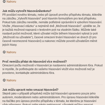
Nahoru
Jak můžu vytvořit hlasování/anketu?
Při posílání nového tématu, nebo při úpravě prvního příspěvku tématu, klikněte
na záložku „Vytvořit hlasování“ pod hlavním formulářem pro text příspěvku.
Pokud tuto záložku nevidíte, nemáte potřebné oprávnění k vytvoření hlasování.
Vložte „Hlasovací otázku“ a nejméně dvě „Možnosti hlasování“, ujistěte se, že
je každá možnost napsaná v textovém poli na vlastním řádku. Můžete také
nastavit počet možností, které uživatel může během hlasování vybrat (v poli
„Možností na uživatele“), časové omezení trvání hlasování ve dnech (0 pro
časově neomezené hlasování) a nakonec můžete povolit uživatelům měnit
jejich hlasy.
Nahoru
Proč nemůžu přidat do hlasování více možností?
Omezení počtu možností v hlasování je nastaveno administrátorem fóra. Pokud
si myslíte, že potřebujete do vašeho hlasování vložit více možností než je
povoleno, kontaktujte administrátora fóra.
Nahoru
Jak můžu upravit nebo smazat hlasování?
Stejně jako v případě příspěvků může být hlasování upraveno pouze jeho
autorem, moderátorem nebo administrátorem. Pro úpravu hlasování klikněte
na tlačítko pro úpravu prvního příspěvku v tématu, ke kterému je hlasování
vždy připojeno. Pokud zatím nikdo nehlasoval, uživatelé můžou smazat