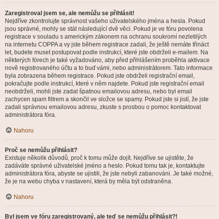
Zaregistroval jsem se, ale nemůžu se přihlásit!
Nejdříve zkontrolujte správnost vašeho uživatelského jména a hesla. Pokud
jsou správné, mohly se stát následující dvě věci. Pokud je ve fóru povolena
registrace v souladu s americkým zákonem na ochranu soukromí nezletilých
na internetu COPPA a vy jste během registrace zadali, že ještě nemáte třináct
let, budete muset postupovat podle instrukcí, které jste obdrželi e-mailem. Na
některých fórech je také vyžadováno, aby před přihlášením proběhla aktivace
nově registrovaného účtu a to buď vámi, nebo administrátorem. Tato informace
byla zobrazena během registrace. Pokud jste obdrželi registrační email,
pokračujte podle instrukcí, které v něm najdete. Pokud jste registrační email
neobdrželi, mohli jste zadat špatnou emailovou adresu, nebo byl email
zachycen spam filtrem a skončil ve složce se spamy. Pokud jste si jistí, že jste
zadali správnou emailovou adresu, zkuste s prosbou o pomoc kontaktovat
administrátora fóra.
Nahoru
Proč se nemůžu přihlásit?
Existuje několik důvodů, proč k tomu může dojít. Nejdříve se ujistěte, že
zadáváte správné uživatelské jméno a heslo. Pokud tomu tak je, kontaktujte
administrátora fóra, abyste se ujistili, že jste nebyli zabanováni. Je také možné,
že je na webu chyba v nastavení, která by měla být odstraněna.
Nahoru
Byl jsem ve fóru zaregistrovaný, ale teď se nemůžu přihlásit?!