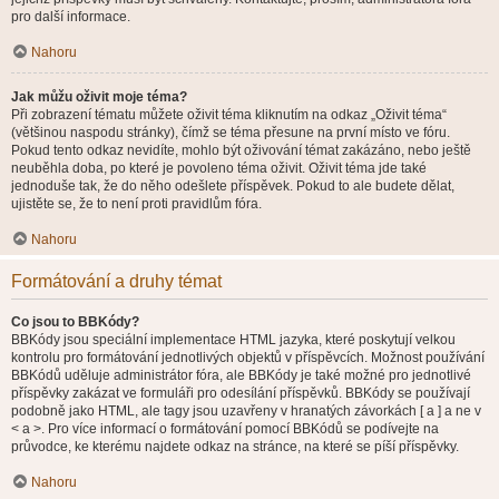
pro další informace.
Nahoru
Jak můžu oživit moje téma?
Při zobrazení tématu můžete oživit téma kliknutím na odkaz „Oživit téma“
(většinou naspodu stránky), čímž se téma přesune na první místo ve fóru.
Pokud tento odkaz nevidíte, mohlo být oživování témat zakázáno, nebo ještě
neuběhla doba, po které je povoleno téma oživit. Oživit téma jde také
jednoduše tak, že do něho odešlete příspěvek. Pokud to ale budete dělat,
ujistěte se, že to není proti pravidlům fóra.
Nahoru
Formátování a druhy témat
Co jsou to BBKódy?
BBKódy jsou speciální implementace HTML jazyka, které poskytují velkou
kontrolu pro formátování jednotlivých objektů v příspěvcích. Možnost používání
BBKódů uděluje administrátor fóra, ale BBKódy je také možné pro jednotlivé
příspěvky zakázat ve formuláři pro odesílání příspěvků. BBKódy se používají
podobně jako HTML, ale tagy jsou uzavřeny v hranatých závorkách [ a ] a ne v
< a >. Pro více informací o formátování pomocí BBKódů se podívejte na
průvodce, ke kterému najdete odkaz na stránce, na které se píší příspěvky.
Nahoru