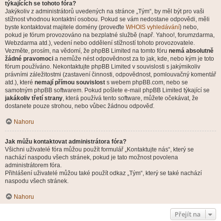
týkajících se tohoto fóra?
Jakýkoliv z administrátorů uvedených na stránce „Tým“, by měl být pro vaši
stížnost vhodnou kontaktní osobou. Pokud se vám nedostane odpovědi, měli
byste kontaktovat majitele domény (proveďte
WHOIS vyhledávání
) nebo,
pokud je fórum provozováno na bezplatné službě (např. Yahoo!, forumzdarma,
Webzdarma atd.), vedení nebo oddělení stížností tohoto provozovatele.
Vezměte, prosím, na vědomí, že phpBB Limited na tomto fóru
nemá absolutně
žádné pravomoci
a nemůže nést odpovědnost za to jak, kde, nebo kým je toto
fórum používáno. Nekontaktujte phpBB Limited v souvislosti s jakýmikoliv
právními záležitostmi (zastavení činnosti, odpovědnost, pomlouvačný komentář
atd.), které
nemají přímou souvislost
s webem phpBB.com, nebo se
samotným phpBB softwarem. Pokud pošlete e-mail phpBB Limited týkající se
jakákoliv třetí strany
, která používá tento software, můžete očekávat, že
dostanete pouze strohou, nebo vůbec žádnou odpověď.
Nahoru
Jak můžu kontaktovat administrátora fóra?
Všichni uživatelé fóra můžou použít formulář „Kontaktujte nás“, který se
nachází naspodu všech stránek, pokud je tato možnost povolena
administrátorem fóra.
Přihlášení uživatelé můžou také použít odkaz „Tým“, který se také nachází
naspodu všech stránek.
Nahoru
Přejít na