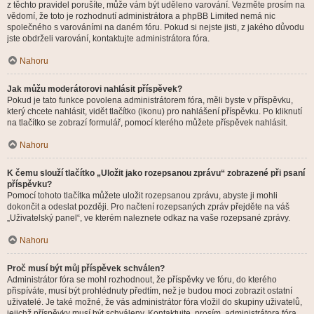
z těchto pravidel porušíte, může vám být uděleno varování. Vezměte prosím na
vědomí, že toto je rozhodnutí administrátora a phpBB Limited nemá nic
společného s varováními na daném fóru. Pokud si nejste jisti, z jakého důvodu
jste obdrželi varování, kontaktujte administrátora fóra.
Nahoru
Jak můžu moderátorovi nahlásit příspěvek?
Pokud je tato funkce povolena administrátorem fóra, měli byste v příspěvku,
který chcete nahlásit, vidět tlačítko (ikonu) pro nahlášení příspěvku. Po kliknutí
na tlačítko se zobrazí formulář, pomocí kterého můžete příspěvek nahlásit.
Nahoru
K čemu slouží tlačítko „Uložit jako rozepsanou zprávu“ zobrazené při psaní
příspěvku?
Pomocí tohoto tlačítka můžete uložit rozepsanou zprávu, abyste ji mohli
dokončit a odeslat později. Pro načtení rozepsaných zpráv přejděte na váš
„Uživatelský panel“, ve kterém naleznete odkaz na vaše rozepsané zprávy.
Nahoru
Proč musí být můj příspěvek schválen?
Administrátor fóra se mohl rozhodnout, že příspěvky ve fóru, do kterého
přispíváte, musí být prohlédnuty předtím, než je budou moci zobrazit ostatní
uživatelé. Je také možné, že vás administrátor fóra vložil do skupiny uživatelů,
jejichž příspěvky musí být schváleny. Kontaktujte, prosím, administrátora fóra