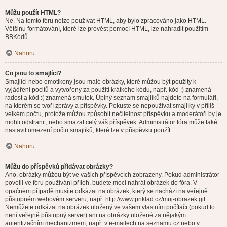
Můžu použít HTML?
Ne. Na tomto fóru nelze používat HTML, aby bylo zpracováno jako HTML.
Většinu formátování, které lze provést pomocí HTML, lze nahradit použitím
BBKódů.
Nahoru
Co jsou to smajlíci?
Smajlíci nebo emotikony jsou malé obrázky, které můžou být použity k
vyjádření pocitů a vytvořeny za použití krátkého kódu, např. kód :) znamená
radost a kód :( znamená smutek. Úplný seznam smajlíků najdete na formuláři,
na kterém se tvoří zprávy a příspěvky. Pokuste se nepoužívat smajlíky v příliš
velkém počtu, protože můžou způsobit nečitelnost příspěvku a moderátoři by je
mohli odstranit, nebo smazat celý váš příspěvek. Administrátor fóra může také
nastavit omezení počtu smajlíků, které lze v příspěvku použít.
Nahoru
Můžu do příspěvků přidávat obrázky?
Ano, obrázky můžou být ve vašich příspěvcích zobrazeny. Pokud administrátor
povolil ve fóru používání příloh, budete moci nahrát obrázek do fóra. V
opačném případě musíte odkázat na obrázek, který se nachází na veřejně
přístupném webovém serveru, např. http://www.priklad.cz/muj-obrazek.gif.
Nemůžete odkázat na obrázek uložený ve vašem vlastním počítači (pokud to
není veřejně přístupný server) ani na obrázky uložené za nějakým
autentizačním mechanizmem, např. v e-mailech na seznamu.cz nebo v