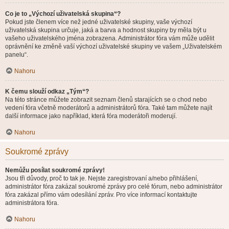
Co je to „Výchozí uživatelská skupina“?
Pokud jste členem více než jedné uživatelské skupiny, vaše výchozí
uživatelská skupina určuje, jaká a barva a hodnost skupiny by měla být u
vašeho uživatelského jména zobrazena. Administrátor fóra vám může udělit
oprávnění ke změně vaší výchozí uživatelské skupiny ve vašem „Uživatelském
panelu“.
Nahoru
K čemu slouží odkaz „Tým“?
Na této stránce můžete zobrazit seznam členů starajících se o chod nebo
vedení fóra včetně moderátorů a administrátorů fóra. Také tam můžete najít
další informace jako například, která fóra moderátoři moderují.
Nahoru
Soukromé zprávy
Nemůžu posílat soukromé zprávy!
Jsou tři důvody, proč to tak je. Nejste zaregistrovaní a/nebo přihlášení,
administrátor fóra zakázal soukromé zprávy pro celé fórum, nebo administrátor
fóra zakázal přímo vám odesílání zpráv. Pro více informací kontaktujte
administrátora fóra.
Nahoru