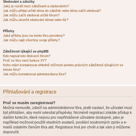
Sledování a záložky
Jaký je rozdíl mezi záložkami a sledováním?
Jak můžu přidat určité téma do záložek nebo téma začít sledovat?
Jak můžu začít sledovat určité fórum?
Jak můžu ukončit sledování témat nebo fór?
Přílohy
Jaké přílohy jsou na tomto fóru povoleny?
Jak můžu najít všechny svoje přílohy?
Záležitosti týkající se phpBB
Kdo napsal toto diskusní fórum?
Proč ve fóru není funkce XY?
Koho mám kontaktovat ohledně stížnosti a/nebo právních záležitostí týkajících se
tohoto fóra?
Jak můžu kontaktovat administrátora fóra?
Přihlašování a registrace
Proč se musím zaregistrovat?
Možná nemusíte, záleží na administrátorovi fóra, jestli nastaví, že uživatel musí
být přihlášen, aby mohl odesílat příspěvky. Nicméně registrací získáte přístup k
dalším funkcím, které nejsou pro nepřihlášené uživatele dostupné, jako je
například možnost použití vlastních avatarů, posílání soukromých zpráv a e-
mailů ostatním členům fóra atd. Registrace trvá jen chvíli a tak vám ji můžeme
doporučit.