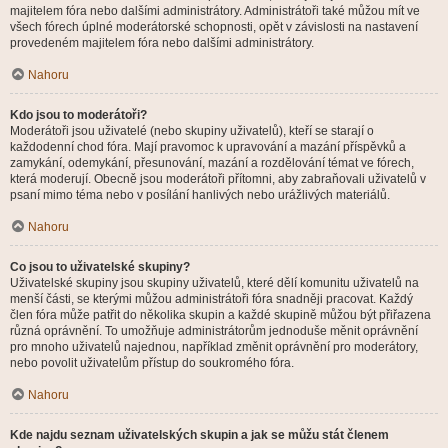
majitelem fóra nebo dalšími administrátory. Administrátoři také můžou mít ve
všech fórech úplné moderátorské schopnosti, opět v závislosti na nastavení
provedeném majitelem fóra nebo dalšími administrátory.
Nahoru
Kdo jsou to moderátoři?
Moderátoři jsou uživatelé (nebo skupiny uživatelů), kteří se starají o
každodenní chod fóra. Mají pravomoc k upravování a mazání příspěvků a
zamykání, odemykání, přesunování, mazání a rozdělování témat ve fórech,
která moderují. Obecně jsou moderátoři přítomni, aby zabraňovali uživatelů v
psaní mimo téma nebo v posílání hanlivých nebo urážlivých materiálů.
Nahoru
Co jsou to uživatelské skupiny?
Uživatelské skupiny jsou skupiny uživatelů, které dělí komunitu uživatelů na
menší části, se kterými můžou administrátoři fóra snadněji pracovat. Každý
člen fóra může patřit do několika skupin a každé skupině můžou být přiřazena
různá oprávnění. To umožňuje administrátorům jednoduše měnit oprávnění
pro mnoho uživatelů najednou, například změnit oprávnění pro moderátory,
nebo povolit uživatelům přístup do soukromého fóra.
Nahoru
Kde najdu seznam uživatelských skupin a jak se můžu stát členem