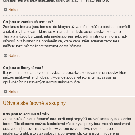
odeslání tématu jako důležitého udělována administrátorem fóra.
Nahoru
Co jsou to zamknutá témata?
Zamknutá témata jsou témata, do kterých uživatelé nemůžou posílat odpovědi
a jakékoliv hlasování, které se v nic nachází, bylo automaticky ukončeno.
Témata můžou být zamknuta moderátorem nebo administrátorem fóra z řady
důvodů. V závislosti na oprávněních, které vám udělil administrátor fóra,
můžete také mít možnost zamykat vlastní témata.
Nahoru
Co jsou to ikony témat?
Ikony témat jsou autory témat vybrané obrázky asociované s příspěvky, které
můžou indikovat jejich obsah. Možnost používat ikony témat závisí na
oprávněních nastavených administrátorem fóra.
Nahoru
Uživatelské úrovně a skupiny
Kdo jsou to administrátoři?
Administrátoři jsou uživatelé fóra, kteří mají nejvyšší úroveň kontroly nad celým
fórem. Tito členové můžou kontrolovat všechny aspekty fóra, včetně nastavení
oprávnění, banování uživatelů, vytváření uživatelských skupin nebo
moderátorů atd. a to v závislosti na oprávněních, která jsou jim udělena