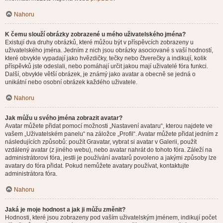
Nahoru
K čemu slouží obrázky zobrazené u mého uživatelského jména?
Existují dva druhy obrázků, které můžou být v příspěvcích zobrazeny u
uživatelského jména. Jedním z nich jsou obrázky asociované s vaší hodností,
které obvykle vypadají jako hvězdičky, tečky nebo čtverečky a indikují, kolik
příspěvků jste odeslali, nebo pomáhají určit jakou mají uživatelé fóra funkci.
Další, obvykle větší obrázek, je známý jako avatar a obecně se jedná o
unikátní nebo osobní obrázek každého uživatele.
Nahoru
Jak můžu u svého jména zobrazit avatar?
Avatar můžete přidat pomocí možnosti „Nastavení avataru“, kterou najdete ve
vašem „Uživatelském panelu“ na záložce „Profil“. Avatar můžete přidat jedním z
následujících způsobů: použít Gravatar, vybrat si avatar v Galerii, použít
vzdálený avatar (z jiného webu), nebo avatar nahrát do tohoto fóra. Záleží na
administrátorovi fóra, jestli je používání avatarů povoleno a jakými způsoby lze
avatary do fóra přidat. Pokud nemůžete avatary používat, kontaktujte
administrátora fóra.
Nahoru
Jaká je moje hodnost a jak ji můžu změnit?
Hodnosti, které jsou zobrazeny pod vaším uživatelským jménem, indikují počet