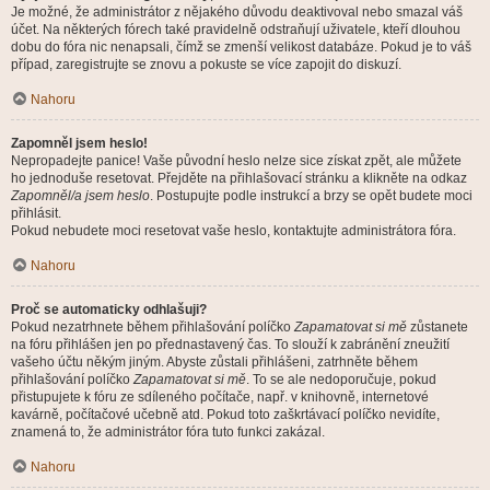
Je možné, že administrátor z nějakého důvodu deaktivoval nebo smazal váš
účet. Na některých fórech také pravidelně odstraňují uživatele, kteří dlouhou
dobu do fóra nic nenapsali, čímž se zmenší velikost databáze. Pokud je to váš
případ, zaregistrujte se znovu a pokuste se více zapojit do diskuzí.
Nahoru
Zapomněl jsem heslo!
Nepropadejte panice! Vaše původní heslo nelze sice získat zpět, ale můžete
ho jednoduše resetovat. Přejděte na přihlašovací stránku a klikněte na odkaz
Zapomněl/a jsem heslo
. Postupujte podle instrukcí a brzy se opět budete moci
přihlásit.
Pokud nebudete moci resetovat vaše heslo, kontaktujte administrátora fóra.
Nahoru
Proč se automaticky odhlašuji?
Pokud nezatrhnete během přihlašování políčko
Zapamatovat si mě
zůstanete
na fóru přihlášen jen po přednastavený čas. To slouží k zabránění zneužití
vašeho účtu někým jiným. Abyste zůstali přihlášeni, zatrhněte během
přihlašování políčko
Zapamatovat si mě
. To se ale nedoporučuje, pokud
přistupujete k fóru ze sdíleného počítače, např. v knihovně, internetové
kavárně, počítačové učebně atd. Pokud toto zaškrtávací políčko nevidíte,
znamená to, že administrátor fóra tuto funkci zakázal.
Nahoru