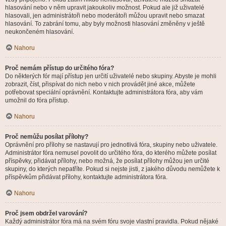
hlasování nebo v něm upravit jakoukoliv možnost. Pokud ale již uživatelé
hlasovali, jen administrátoři nebo moderátoři můžou upravit nebo smazat
hlasování. To zabrání tomu, aby byly možnosti hlasování změněny v ještě
neukončeném hlasování.
Nahoru
Proč nemám přístup do určitého fóra?
Do některých fór mají přístup jen určití uživatelé nebo skupiny. Abyste je mohli
zobrazit, číst, přispívat do nich nebo v nich provádět jiné akce, můžete
potřebovat speciální oprávnění. Kontaktujte administrátora fóra, aby vám
umožnil do fóra přístup.
Nahoru
Proč nemůžu posílat přílohy?
Oprávnění pro přílohy se nastavují pro jednotlivá fóra, skupiny nebo uživatele.
Administrátor fóra nemusel povolit do určitého fóra, do kterého můžete posílat
příspěvky, přidávat přílohy, nebo možná, že posílat přílohy můžou jen určité
skupiny, do kterých nepatříte. Pokud si nejste jisti, z jakého důvodu nemůžete k
příspěvkům přidávat přílohy, kontaktujte administrátora fóra.
Nahoru
Proč jsem obdržel varování?
Každý administrátor fóra má na svém fóru svoje vlastní pravidla. Pokud nějaké