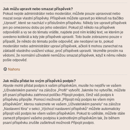
Jak můžu upravit nebo smazat příspěvek?
Pokud nejste administrátor nebo moderátor, můžete pouze upravovat nebo
mazat svoje vlastní příspěvky. Příspěvek můžete upravit po kliknutí na tlačítko
„Upravit“, které se nachází v příslušném příspěvku. Někdy lze upravit příspěvek
jen po omezenou dobu po jeho odeslání. Pokud již někdo na příspěvek
odpověděl a vy se do tématu vrátíte, najdete pod ním krátký text, ve kterém je
uvedeno kolikrát a kdy jste příspěvek upravili. Toto bude zobrazeno pouze v
případě, že někdo do tématu pošle odpověď, ale neobjeví se to, pokud
moderátor nebo administrátor upraví příspěvek, ačkoli ti mohou zanechat na
základě vlastního uvážení vzkaz, proč příspěvek upravili. Vezměte prosím na
vědomí, že normální uživatelé nemůžou smazat příspěvek, když k němu někdo
pošle odpověď.
Nahoru
Jak můžu přidat ke svým příspěvků podpis?
Abyste mohli přidat podpis k vašim příspěvkům, musíte ho nejdřív ve vašem
„Uživatelském panelu“ na záložce „Profil“ vytvořit. Jakmile ho vytvoříte, můžete
při psaní příspěvku zatrhnout políčko
Připojit podpis
, čímž váš podpis k
příspěvku připojíte. Pomocí možnosti „Připojit můj podpis ke všem mým
příspěvkům“, kterou naleznete ve vašem „Uživatelském panelu“ na záložce
„Nastavení fóra“ v sekci „Výchozí nastavení příspěvků“ můžete automaticky
připojit váš podpis ke všem vašim příspěvkům. Pokud to uděláte, můžete stále
zamezit připojení vašeho podpisu k jednotlivým příspěvkům tak, že během
psaní příspěvku zrušíte zaškrtnutí možnosti
Připojit podpis
.