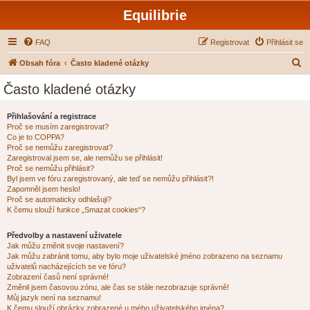
Equilibrie
FAQ
Registrovat
Přihlásit se
H
Obsah fóra
Často kladené otázky
l
Často kladené otázky
e
d
Přihlašování a registrace
Proč se musím zaregistrovat?
a
Co je to COPPA?
t
Proč se nemůžu zaregistrovat?
Zaregistroval jsem se, ale nemůžu se přihlásit!
Proč se nemůžu přihlásit?
Byl jsem ve fóru zaregistrovaný, ale teď se nemůžu přihlásit?!
Zapomněl jsem heslo!
Proč se automaticky odhlašuji?
K čemu slouží funkce „Smazat cookies“?
Předvolby a nastavení uživatele
Jak můžu změnit svoje nastavení?
Jak můžu zabránit tomu, aby bylo moje uživatelské jméno zobrazeno na seznamu
uživatelů nacházejících se ve fóru?
Zobrazení časů není správné!
Změnil jsem časovou zónu, ale čas se stále nezobrazuje správně!
Můj jazyk není na seznamu!
K čemu slouží obrázky zobrazené u mého uživatelského jména?