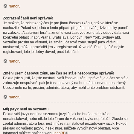
Nahoru
Zobrazení časů není správné!
Je možné, že zobrazený čas je pro jinou časovou zónu, než ve které se
nacházíte. Pokud se jedná o tento případ, přejděte na váš „Uživatelský panel“
na záložku „Nastavení fóra“ a změňte vaši časovou zónu, aby odpovídala vaší
konkrétní oblasti, např. Praha, Bratislava, Londýn, New York, Sydney atd.
Vezměte prosím na vědomí, že změnu časové zóny, stejně jako většinu
nastavení, můžou provádět jen zaregistrovaní uživatelé. Pokud ještě nejste
registrováni, toto je dobrý důvod, proč tak učinit.
Nahoru
Změnil jsem časovou zónu, ale čas se stále nezobrazuje správně!
Pokud jste si jisti, že jste nastavili vaši časovou zónu správně, ale čas se stále
zobrazuje nesprávně, pak je čas nastavený na hodinách serveru nesprávný.
Upozorněte na to, prosím, administrátora, aby mohl tento problém odstranit.
Nahoru
Můj jazyk není na seznamu!
Pokud váš jazyk není na seznamu jazyků, tak ho buď administrátor
nenainstaloval, nebo nikdo toto fórum do vašeho jazyka nepřeložil. Zkuste se
zeptat administrátora fóra, jestli může nainstalovat požadovaný jazyk. Pokud
překlad do vašeho jazyku neexistuje, můžete vytvořit nový překlad. Více
informací můžete najít na webu
phpBB
®.