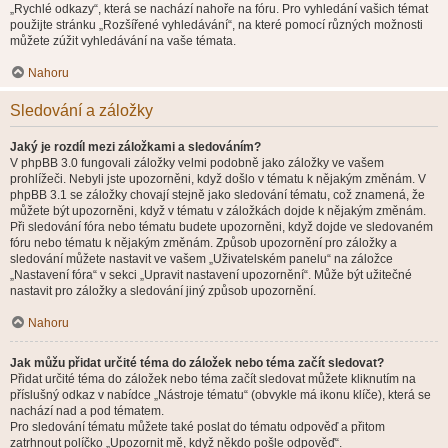
„Rychlé odkazy“, která se nachází nahoře na fóru. Pro vyhledání vašich témat
použijte stránku „Rozšířené vyhledávání“, na které pomocí různých možnosti
můžete zúžit vyhledávání na vaše témata.
Nahoru
Sledování a záložky
Jaký je rozdíl mezi záložkami a sledováním?
V phpBB 3.0 fungovali záložky velmi podobně jako záložky ve vašem
prohlížeči. Nebyli jste upozorněni, když došlo v tématu k nějakým změnám. V
phpBB 3.1 se záložky chovají stejně jako sledování tématu, což znamená, že
můžete být upozorněni, když v tématu v záložkách dojde k nějakým změnám.
Při sledování fóra nebo tématu budete upozorněni, když dojde ve sledovaném
fóru nebo tématu k nějakým změnám. Způsob upozornění pro záložky a
sledování můžete nastavit ve vašem „Uživatelském panelu“ na záložce
„Nastavení fóra“ v sekci „Upravit nastavení upozornění“. Může být užitečné
nastavit pro záložky a sledování jiný způsob upozornění.
Nahoru
Jak můžu přidat určité téma do záložek nebo téma začít sledovat?
Přidat určité téma do záložek nebo téma začít sledovat můžete kliknutím na
příslušný odkaz v nabídce „Nástroje tématu“ (obvykle má ikonu klíče), která se
nachází nad a pod tématem.
Pro sledování tématu můžete také poslat do tématu odpověď a přitom
zatrhnout políčko „Upozornit mě, když někdo pošle odpověď“.