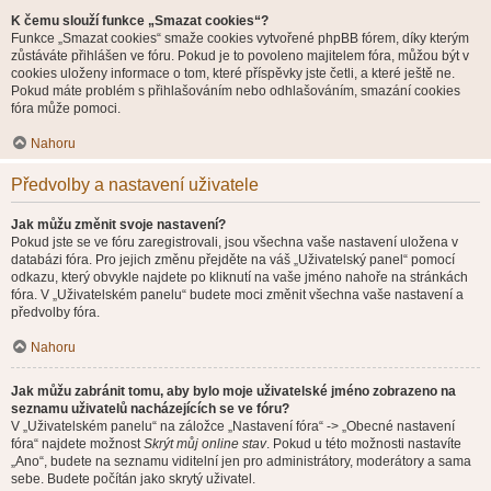
K čemu slouží funkce „Smazat cookies“?
Funkce „Smazat cookies“ smaže cookies vytvořené phpBB fórem, díky kterým
zůstáváte přihlášen ve fóru. Pokud je to povoleno majitelem fóra, můžou být v
cookies uloženy informace o tom, které příspěvky jste četli, a které ještě ne.
Pokud máte problém s přihlašováním nebo odhlašováním, smazání cookies
fóra může pomoci.
Nahoru
Předvolby a nastavení uživatele
Jak můžu změnit svoje nastavení?
Pokud jste se ve fóru zaregistrovali, jsou všechna vaše nastavení uložena v
databázi fóra. Pro jejich změnu přejděte na váš „Uživatelský panel“ pomocí
odkazu, který obvykle najdete po kliknutí na vaše jméno nahoře na stránkách
fóra. V „Uživatelském panelu“ budete moci změnit všechna vaše nastavení a
předvolby fóra.
Nahoru
Jak můžu zabránit tomu, aby bylo moje uživatelské jméno zobrazeno na
seznamu uživatelů nacházejících se ve fóru?
V „Uživatelském panelu“ na záložce „Nastavení fóra“ -> „Obecné nastavení
fóra“ najdete možnost
Skrýt můj online stav
. Pokud u této možnosti nastavíte
„Ano“, budete na seznamu viditelní jen pro administrátory, moderátory a sama
sebe. Budete počítán jako skrytý uživatel.