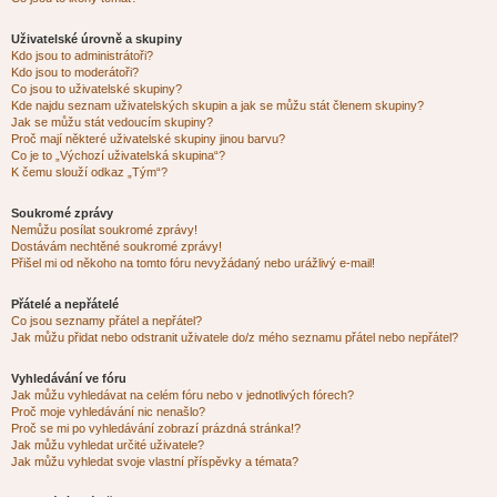
Uživatelské úrovně a skupiny
Kdo jsou to administrátoři?
Kdo jsou to moderátoři?
Co jsou to uživatelské skupiny?
Kde najdu seznam uživatelských skupin a jak se můžu stát členem skupiny?
Jak se můžu stát vedoucím skupiny?
Proč mají některé uživatelské skupiny jinou barvu?
Co je to „Výchozí uživatelská skupina“?
K čemu slouží odkaz „Tým“?
Soukromé zprávy
Nemůžu posílat soukromé zprávy!
Dostávám nechtěné soukromé zprávy!
Přišel mi od někoho na tomto fóru nevyžádaný nebo urážlivý e-mail!
Přátelé a nepřátelé
Co jsou seznamy přátel a nepřátel?
Jak můžu přidat nebo odstranit uživatele do/z mého seznamu přátel nebo nepřátel?
Vyhledávání ve fóru
Jak můžu vyhledávat na celém fóru nebo v jednotlivých fórech?
Proč moje vyhledávání nic nenašlo?
Proč se mi po vyhledávání zobrazí prázdná stránka!?
Jak můžu vyhledat určité uživatele?
Jak můžu vyhledat svoje vlastní příspěvky a témata?