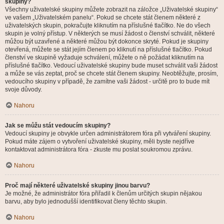
skupiny?
Všechny uživatelské skupiny můžete zobrazit na záložce „Uživatelské skupiny“
ve vašem „Uživatelském panelu“. Pokud se chcete stát členem některé z
uživatelských skupin, pokračujte kliknutím na příslušné tlačítko. Ne do všech
skupin je volný přístup. V některých se musí žádost o členství schválit, některé
můžou být uzavřené a některé můžou být dokonce skryté. Pokud je skupiny
otevřená, můžete se stát jejím členem po kliknutí na příslušné tlačítko. Pokud
členství ve skupině vyžaduje schválení, můžete o ně požádat kliknutím na
příslušné tlačítko. Vedoucí uživatelské skupiny bude muset schválit vaši žádost
a může se vás zeptat, proč se chcete stát členem skupiny. Neobtěžujte, prosím,
vedoucího skupiny v případě, že zamítne vaši žádost - určitě pro to bude mít
svoje důvody.
Nahoru
Jak se můžu stát vedoucím skupiny?
Vedoucí skupiny je obvykle určen administrátorem fóra při vytváření skupiny.
Pokud máte zájem o vytvoření uživatelské skupiny, měli byste nejdříve
kontaktovat administrátora fóra - zkuste mu poslat soukromou zprávu.
Nahoru
Proč mají některé uživatelské skupiny jinou barvu?
Je možné, že administrátor fóra přiřadil k členům určitých skupin nějakou
barvu, aby bylo jednodušší identifikovat členy těchto skupin.
Nahoru