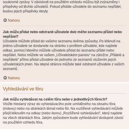
soukromé zprávy. V závislosti na použitém vzhledu můžou být zvýrazněny i
příspěvky od těchto uživatelů. Pokud přidáte uživatele do seznamu nepřátel,
budou jejich příspěvky skryty.
Nahoru
Jak můžu přidat nebo odstranit uživatele do/z mého seznamu přátel nebo
nepřátel?
Uživatele můžete přidat do vašeho seznamu dvěma způsoby. Po kliknutí na
jméno uživatele se dostanete na stránku s profilem uživatele, kde najdete
odkaz, pomocí kterého můžete uživatele přidat do seznamu přátel nebo
nepřátel. Nebo můžete ve vašem „Uživatelském panelu“ na záložce „Přátelé a
nepřátelé“ přímo přidat uživatele do jednoho ze seznamů vložením jejich
uživatelských jmen. Na stejné stránce můžete také odstranit uživatele z vašich
seznamů.
Nahoru
Vyhledávání ve fóru
Jak můžu vyhledávat na celém fóru nebo v jednotlivých fórech?
Vložte hledaný výraz do vyhledávacího pole umístěného na obsahu fóra
(indexu) nebo na stránkách témat nebo fór. Na rozšířené vyhledávání můžete
přejít kliknutím na odkaz (nebo ikonu) „Rozšířené vyhledávání“, který najdete
na všech stránkách fóra. Jakým způsobem bude vyhledávání dostupné závisí
na použitém vzhledu fóra.