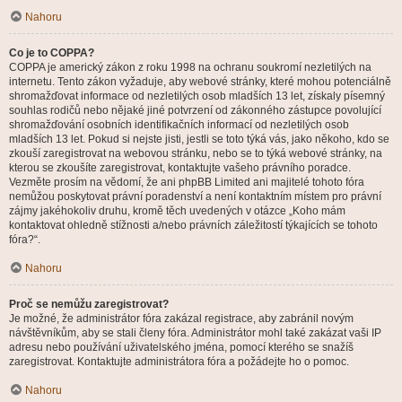
Nahoru
Co je to COPPA?
COPPA je americký zákon z roku 1998 na ochranu soukromí nezletilých na
internetu. Tento zákon vyžaduje, aby webové stránky, které mohou potenciálně
shromažďovat informace od nezletilých osob mladších 13 let, získaly písemný
souhlas rodičů nebo nějaké jiné potvrzení od zákonného zástupce povolující
shromažďování osobních identifikačních informací od nezletilých osob
mladších 13 let. Pokud si nejste jisti, jestli se toto týká vás, jako někoho, kdo se
zkouší zaregistrovat na webovou stránku, nebo se to týká webové stránky, na
kterou se zkoušíte zaregistrovat, kontaktujte vašeho právního poradce.
Vezměte prosím na vědomí, že ani phpBB Limited ani majitelé tohoto fóra
nemůžou poskytovat právní poradenství a není kontaktním místem pro právní
zájmy jakéhokoliv druhu, kromě těch uvedených v otázce „Koho mám
kontaktovat ohledně stížnosti a/nebo právních záležitostí týkajících se tohoto
fóra?“.
Nahoru
Proč se nemůžu zaregistrovat?
Je možné, že administrátor fóra zakázal registrace, aby zabránil novým
návštěvníkům, aby se stali členy fóra. Administrátor mohl také zakázat vaši IP
adresu nebo používání uživatelského jména, pomocí kterého se snažíš
zaregistrovat. Kontaktujte administrátora fóra a požádejte ho o pomoc.
Nahoru