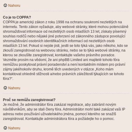
Nahoru
Co je to COPPA?
COPPA je americký zákon z roku 1998 na ochranu soukromí nezletilých na
internetu. Tento zákon vyžaduje, aby webové stránky, které mohou potenciálně
shromažďovat informace od nezletilých osob mladších 13 let, získaly písemný
souhlas rodičů nebo nějaké jiné potvrzení od zákonného zástupce povolující
shromažďování osobních identifikačních informací od nezletilých osob
mladších 13 let. Pokud si nejste jisti, jestli se toto týká vás, jako někoho, kdo se
zkouší zaregistrovat na webovou stránku, nebo se to týká webové stránky, na
kterou se zkoušíte zaregistrovat, kontaktujte vašeho právního poradce.
Vezměte prosím na vědomí, že ani phpBB Limited ani majitelé tohoto fóra
nemůžou poskytovat právní poradenství a není kontaktním místem pro právní
zájmy jakéhokoliv druhu, kromě těch uvedených v otázce „Koho mám
kontaktovat ohledně stížnosti a/nebo právních záležitostí týkajících se tohoto
fóra?“.
Nahoru
Proč se nemůžu zaregistrovat?
Je možné, že administrátor fóra zakázal registrace, aby zabránil novým
návštěvníkům, aby se stali členy fóra. Administrátor mohl také zakázat vaši IP
adresu nebo používání uživatelského jména, pomocí kterého se snažíš
zaregistrovat. Kontaktujte administrátora fóra a požádejte ho o pomoc.
Nahoru