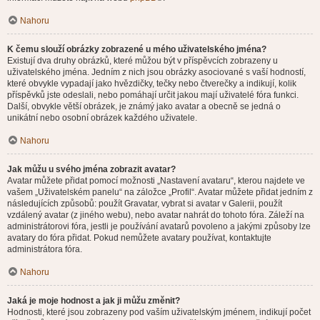
Nahoru
K čemu slouží obrázky zobrazené u mého uživatelského jména?
Existují dva druhy obrázků, které můžou být v příspěvcích zobrazeny u
uživatelského jména. Jedním z nich jsou obrázky asociované s vaší hodností,
které obvykle vypadají jako hvězdičky, tečky nebo čtverečky a indikují, kolik
příspěvků jste odeslali, nebo pomáhají určit jakou mají uživatelé fóra funkci.
Další, obvykle větší obrázek, je známý jako avatar a obecně se jedná o
unikátní nebo osobní obrázek každého uživatele.
Nahoru
Jak můžu u svého jména zobrazit avatar?
Avatar můžete přidat pomocí možnosti „Nastavení avataru“, kterou najdete ve
vašem „Uživatelském panelu“ na záložce „Profil“. Avatar můžete přidat jedním z
následujících způsobů: použít Gravatar, vybrat si avatar v Galerii, použít
vzdálený avatar (z jiného webu), nebo avatar nahrát do tohoto fóra. Záleží na
administrátorovi fóra, jestli je používání avatarů povoleno a jakými způsoby lze
avatary do fóra přidat. Pokud nemůžete avatary používat, kontaktujte
administrátora fóra.
Nahoru
Jaká je moje hodnost a jak ji můžu změnit?
Hodnosti, které jsou zobrazeny pod vaším uživatelským jménem, indikují počet