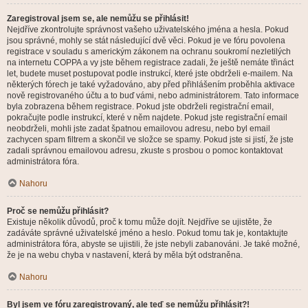
Zaregistroval jsem se, ale nemůžu se přihlásit!
Nejdříve zkontrolujte správnost vašeho uživatelského jména a hesla. Pokud
jsou správné, mohly se stát následující dvě věci. Pokud je ve fóru povolena
registrace v souladu s americkým zákonem na ochranu soukromí nezletilých
na internetu COPPA a vy jste během registrace zadali, že ještě nemáte třináct
let, budete muset postupovat podle instrukcí, které jste obdrželi e-mailem. Na
některých fórech je také vyžadováno, aby před přihlášením proběhla aktivace
nově registrovaného účtu a to buď vámi, nebo administrátorem. Tato informace
byla zobrazena během registrace. Pokud jste obdrželi registrační email,
pokračujte podle instrukcí, které v něm najdete. Pokud jste registrační email
neobdrželi, mohli jste zadat špatnou emailovou adresu, nebo byl email
zachycen spam filtrem a skončil ve složce se spamy. Pokud jste si jistí, že jste
zadali správnou emailovou adresu, zkuste s prosbou o pomoc kontaktovat
administrátora fóra.
Nahoru
Proč se nemůžu přihlásit?
Existuje několik důvodů, proč k tomu může dojít. Nejdříve se ujistěte, že
zadáváte správné uživatelské jméno a heslo. Pokud tomu tak je, kontaktujte
administrátora fóra, abyste se ujistili, že jste nebyli zabanováni. Je také možné,
že je na webu chyba v nastavení, která by měla být odstraněna.
Nahoru
Byl jsem ve fóru zaregistrovaný, ale teď se nemůžu přihlásit?!