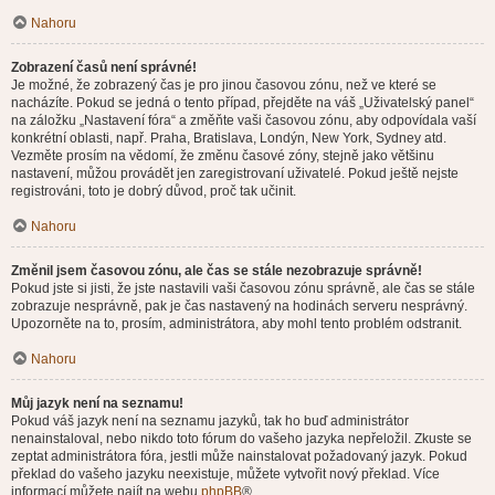
Nahoru
Zobrazení časů není správné!
Je možné, že zobrazený čas je pro jinou časovou zónu, než ve které se
nacházíte. Pokud se jedná o tento případ, přejděte na váš „Uživatelský panel“
na záložku „Nastavení fóra“ a změňte vaši časovou zónu, aby odpovídala vaší
konkrétní oblasti, např. Praha, Bratislava, Londýn, New York, Sydney atd.
Vezměte prosím na vědomí, že změnu časové zóny, stejně jako většinu
nastavení, můžou provádět jen zaregistrovaní uživatelé. Pokud ještě nejste
registrováni, toto je dobrý důvod, proč tak učinit.
Nahoru
Změnil jsem časovou zónu, ale čas se stále nezobrazuje správně!
Pokud jste si jisti, že jste nastavili vaši časovou zónu správně, ale čas se stále
zobrazuje nesprávně, pak je čas nastavený na hodinách serveru nesprávný.
Upozorněte na to, prosím, administrátora, aby mohl tento problém odstranit.
Nahoru
Můj jazyk není na seznamu!
Pokud váš jazyk není na seznamu jazyků, tak ho buď administrátor
nenainstaloval, nebo nikdo toto fórum do vašeho jazyka nepřeložil. Zkuste se
zeptat administrátora fóra, jestli může nainstalovat požadovaný jazyk. Pokud
překlad do vašeho jazyku neexistuje, můžete vytvořit nový překlad. Více
informací můžete najít na webu
phpBB
®.