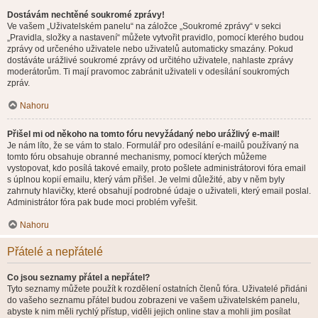
Dostávám nechtěné soukromé zprávy!
Ve vašem „Uživatelském panelu“ na záložce „Soukromé zprávy“ v sekci
„Pravidla, složky a nastavení“ můžete vytvořit pravidlo, pomocí kterého budou
zprávy od určeného uživatele nebo uživatelů automaticky smazány. Pokud
dostáváte urážlivé soukromé zprávy od určitého uživatele, nahlaste zprávy
moderátorům. Ti mají pravomoc zabránit uživateli v odesílání soukromých
zpráv.
Nahoru
Přišel mi od někoho na tomto fóru nevyžádaný nebo urážlivý e-mail!
Je nám líto, že se vám to stalo. Formulář pro odesílání e-mailů používaný na
tomto fóru obsahuje obranné mechanismy, pomocí kterých můžeme
vystopovat, kdo posílá takové emaily, proto pošlete administrátorovi fóra email
s úplnou kopií emailu, který vám přišel. Je velmi důležité, aby v něm byly
zahrnuty hlavičky, které obsahují podrobné údaje o uživateli, který email poslal.
Administrátor fóra pak bude moci problém vyřešit.
Nahoru
Přátelé a nepřátelé
Co jsou seznamy přátel a nepřátel?
Tyto seznamy můžete použít k rozdělení ostatních členů fóra. Uživatelé přidáni
do vašeho seznamu přátel budou zobrazeni ve vašem uživatelském panelu,
abyste k nim měli rychlý přístup, viděli jejich online stav a mohli jim posílat