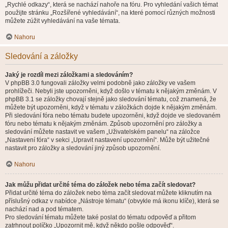
„Rychlé odkazy“, která se nachází nahoře na fóru. Pro vyhledání vašich témat
použijte stránku „Rozšířené vyhledávání“, na které pomocí různých možnosti
můžete zúžit vyhledávání na vaše témata.
Nahoru
Sledování a záložky
Jaký je rozdíl mezi záložkami a sledováním?
V phpBB 3.0 fungovali záložky velmi podobně jako záložky ve vašem
prohlížeči. Nebyli jste upozorněni, když došlo v tématu k nějakým změnám. V
phpBB 3.1 se záložky chovají stejně jako sledování tématu, což znamená, že
můžete být upozorněni, když v tématu v záložkách dojde k nějakým změnám.
Při sledování fóra nebo tématu budete upozorněni, když dojde ve sledovaném
fóru nebo tématu k nějakým změnám. Způsob upozornění pro záložky a
sledování můžete nastavit ve vašem „Uživatelském panelu“ na záložce
„Nastavení fóra“ v sekci „Upravit nastavení upozornění“. Může být užitečné
nastavit pro záložky a sledování jiný způsob upozornění.
Nahoru
Jak můžu přidat určité téma do záložek nebo téma začít sledovat?
Přidat určité téma do záložek nebo téma začít sledovat můžete kliknutím na
příslušný odkaz v nabídce „Nástroje tématu“ (obvykle má ikonu klíče), která se
nachází nad a pod tématem.
Pro sledování tématu můžete také poslat do tématu odpověď a přitom
zatrhnout políčko „Upozornit mě, když někdo pošle odpověď“.