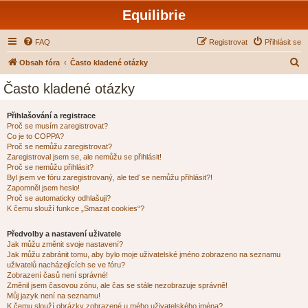
Equilibrie
FAQ
Registrovat
Přihlásit se
H
Obsah fóra
Často kladené otázky
l
Často kladené otázky
e
d
Přihlašování a registrace
Proč se musím zaregistrovat?
a
Co je to COPPA?
t
Proč se nemůžu zaregistrovat?
Zaregistroval jsem se, ale nemůžu se přihlásit!
Proč se nemůžu přihlásit?
Byl jsem ve fóru zaregistrovaný, ale teď se nemůžu přihlásit?!
Zapomněl jsem heslo!
Proč se automaticky odhlašuji?
K čemu slouží funkce „Smazat cookies“?
Předvolby a nastavení uživatele
Jak můžu změnit svoje nastavení?
Jak můžu zabránit tomu, aby bylo moje uživatelské jméno zobrazeno na seznamu
uživatelů nacházejících se ve fóru?
Zobrazení časů není správné!
Změnil jsem časovou zónu, ale čas se stále nezobrazuje správně!
Můj jazyk není na seznamu!
K čemu slouží obrázky zobrazené u mého uživatelského jména?