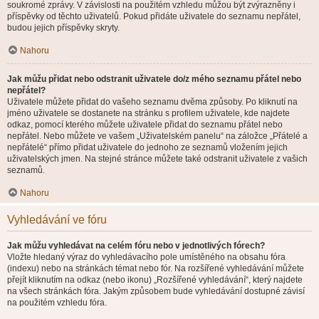
soukromé zprávy. V závislosti na použitém vzhledu můžou být zvýrazněny i
příspěvky od těchto uživatelů. Pokud přidáte uživatele do seznamu nepřátel,
budou jejich příspěvky skryty.
Nahoru
Jak můžu přidat nebo odstranit uživatele do/z mého seznamu přátel nebo
nepřátel?
Uživatele můžete přidat do vašeho seznamu dvěma způsoby. Po kliknutí na
jméno uživatele se dostanete na stránku s profilem uživatele, kde najdete
odkaz, pomocí kterého můžete uživatele přidat do seznamu přátel nebo
nepřátel. Nebo můžete ve vašem „Uživatelském panelu“ na záložce „Přátelé a
nepřátelé“ přímo přidat uživatele do jednoho ze seznamů vložením jejich
uživatelských jmen. Na stejné stránce můžete také odstranit uživatele z vašich
seznamů.
Nahoru
Vyhledávání ve fóru
Jak můžu vyhledávat na celém fóru nebo v jednotlivých fórech?
Vložte hledaný výraz do vyhledávacího pole umístěného na obsahu fóra
(indexu) nebo na stránkách témat nebo fór. Na rozšířené vyhledávání můžete
přejít kliknutím na odkaz (nebo ikonu) „Rozšířené vyhledávání“, který najdete
na všech stránkách fóra. Jakým způsobem bude vyhledávání dostupné závisí
na použitém vzhledu fóra.