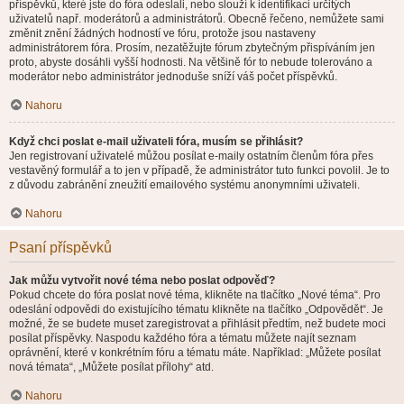
příspěvků, které jste do fóra odeslali, nebo slouží k identifikaci určitých
uživatelů např. moderátorů a administrátorů. Obecně řečeno, nemůžete sami
změnit znění žádných hodností ve fóru, protože jsou nastaveny
administrátorem fóra. Prosím, nezatěžujte fórum zbytečným přispíváním jen
proto, abyste dosáhli vyšší hodnosti. Na většině fór to nebude tolerováno a
moderátor nebo administrátor jednoduše sníží váš počet příspěvků.
Nahoru
Když chci poslat e-mail uživateli fóra, musím se přihlásit?
Jen registrovaní uživatelé můžou posílat e-maily ostatním členům fóra přes
vestavěný formulář a to jen v případě, že administrátor tuto funkci povolil. Je to
z důvodu zabránění zneužití emailového systému anonymními uživateli.
Nahoru
Psaní příspěvků
Jak můžu vytvořit nové téma nebo poslat odpověď?
Pokud chcete do fóra poslat nové téma, klikněte na tlačítko „Nové téma“. Pro
odeslání odpovědi do existujícího tématu klikněte na tlačítko „Odpovědět“. Je
možné, že se budete muset zaregistrovat a přihlásit předtím, než budete moci
posílat příspěvky. Naspodu každého fóra a tématu můžete najít seznam
oprávnění, které v konkrétním fóru a tématu máte. Například: „Můžete posílat
nová témata“, „Můžete posílat přílohy“ atd.
Nahoru