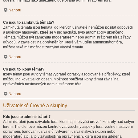
odeslání tématu jako důležitého udělována administrátorem fóra.
Nahoru
Co jsou to zamknutá témata?
Zamknutá témata jsou témata, do kterých uživatelé nemůžou posílat odpovědi
a jakékoliv hlasování, které se v nic nachází, bylo automaticky ukončeno.
Témata můžou být zamknuta moderátorem nebo administrátorem fóra z řady
důvodů. V závislosti na oprávněních, které vám udělil administrátor fóra,
můžete také mít možnost zamykat vlastní témata.
Nahoru
Co jsou to ikony témat?
Ikony témat jsou autory témat vybrané obrázky asociované s příspěvky, které
můžou indikovat jejich obsah. Možnost používat ikony témat závisí na
oprávněních nastavených administrátorem fóra.
Nahoru
Uživatelské úrovně a skupiny
Kdo jsou to administrátoři?
Administrátoři jsou uživatelé fóra, kteří mají nejvyšší úroveň kontroly nad celým
fórem. Tito členové můžou kontrolovat všechny aspekty fóra, včetně nastavení
oprávnění, banování uživatelů, vytváření uživatelských skupin nebo
moderátorů atd. a to v závislosti na oprávněních, která jsou jim udělena