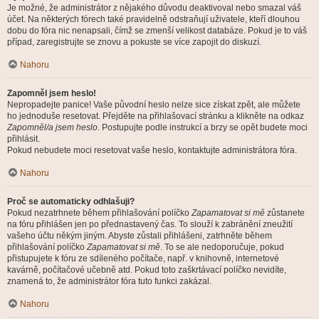
Je možné, že administrátor z nějakého důvodu deaktivoval nebo smazal váš
účet. Na některých fórech také pravidelně odstraňují uživatele, kteří dlouhou
dobu do fóra nic nenapsali, čímž se zmenší velikost databáze. Pokud je to váš
případ, zaregistrujte se znovu a pokuste se více zapojit do diskuzí.
Nahoru
Zapomněl jsem heslo!
Nepropadejte panice! Vaše původní heslo nelze sice získat zpět, ale můžete
ho jednoduše resetovat. Přejděte na přihlašovací stránku a klikněte na odkaz
Zapomněl/a jsem heslo
. Postupujte podle instrukcí a brzy se opět budete moci
přihlásit.
Pokud nebudete moci resetovat vaše heslo, kontaktujte administrátora fóra.
Nahoru
Proč se automaticky odhlašuji?
Pokud nezatrhnete během přihlašování políčko
Zapamatovat si mě
zůstanete
na fóru přihlášen jen po přednastavený čas. To slouží k zabránění zneužití
vašeho účtu někým jiným. Abyste zůstali přihlášeni, zatrhněte během
přihlašování políčko
Zapamatovat si mě
. To se ale nedoporučuje, pokud
přistupujete k fóru ze sdíleného počítače, např. v knihovně, internetové
kavárně, počítačové učebně atd. Pokud toto zaškrtávací políčko nevidíte,
znamená to, že administrátor fóra tuto funkci zakázal.
Nahoru