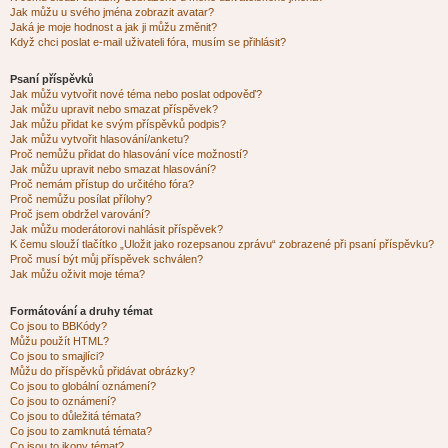
Jak můžu u svého jména zobrazit avatar?
Jaká je moje hodnost a jak ji můžu změnit?
Když chci poslat e-mail uživateli fóra, musím se přihlásit?
Psaní příspěvků
Jak můžu vytvořit nové téma nebo poslat odpověď?
Jak můžu upravit nebo smazat příspěvek?
Jak můžu přidat ke svým příspěvků podpis?
Jak můžu vytvořit hlasování/anketu?
Proč nemůžu přidat do hlasování více možností?
Jak můžu upravit nebo smazat hlasování?
Proč nemám přístup do určitého fóra?
Proč nemůžu posílat přílohy?
Proč jsem obdržel varování?
Jak můžu moderátorovi nahlásit příspěvek?
K čemu slouží tlačítko „Uložit jako rozepsanou zprávu“ zobrazené při psaní příspěvku?
Proč musí být můj příspěvek schválen?
Jak můžu oživit moje téma?
Formátování a druhy témat
Co jsou to BBKódy?
Můžu použít HTML?
Co jsou to smajlíci?
Můžu do příspěvků přidávat obrázky?
Co jsou to globální oznámení?
Co jsou to oznámení?
Co jsou to důležitá témata?
Co jsou to zamknutá témata?
Co jsou to ikony témat?