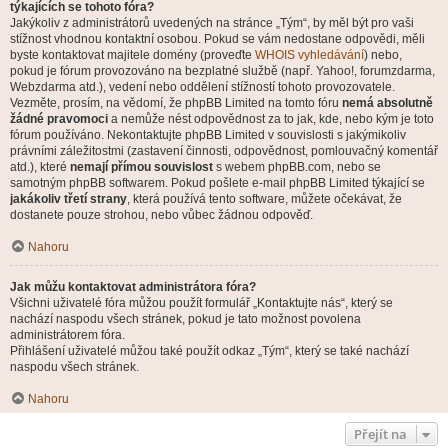
týkajících se tohoto fóra?
Jakýkoliv z administrátorů uvedených na stránce „Tým“, by měl být pro vaši
stížnost vhodnou kontaktní osobou. Pokud se vám nedostane odpovědi, měli
byste kontaktovat majitele domény (proveďte
WHOIS vyhledávání
) nebo,
pokud je fórum provozováno na bezplatné službě (např. Yahoo!, forumzdarma,
Webzdarma atd.), vedení nebo oddělení stížností tohoto provozovatele.
Vezměte, prosím, na vědomí, že phpBB Limited na tomto fóru
nemá absolutně
žádné pravomoci
a nemůže nést odpovědnost za to jak, kde, nebo kým je toto
fórum používáno. Nekontaktujte phpBB Limited v souvislosti s jakýmikoliv
právními záležitostmi (zastavení činnosti, odpovědnost, pomlouvačný komentář
atd.), které
nemají přímou souvislost
s webem phpBB.com, nebo se
samotným phpBB softwarem. Pokud pošlete e-mail phpBB Limited týkající se
jakákoliv třetí strany
, která používá tento software, můžete očekávat, že
dostanete pouze strohou, nebo vůbec žádnou odpověď.
Nahoru
Jak můžu kontaktovat administrátora fóra?
Všichni uživatelé fóra můžou použít formulář „Kontaktujte nás“, který se
nachází naspodu všech stránek, pokud je tato možnost povolena
administrátorem fóra.
Přihlášení uživatelé můžou také použít odkaz „Tým“, který se také nachází
naspodu všech stránek.
Nahoru
Přejít na