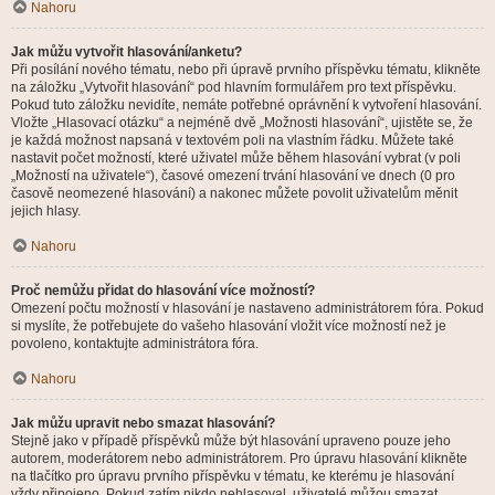
Nahoru
Jak můžu vytvořit hlasování/anketu?
Při posílání nového tématu, nebo při úpravě prvního příspěvku tématu, klikněte
na záložku „Vytvořit hlasování“ pod hlavním formulářem pro text příspěvku.
Pokud tuto záložku nevidíte, nemáte potřebné oprávnění k vytvoření hlasování.
Vložte „Hlasovací otázku“ a nejméně dvě „Možnosti hlasování“, ujistěte se, že
je každá možnost napsaná v textovém poli na vlastním řádku. Můžete také
nastavit počet možností, které uživatel může během hlasování vybrat (v poli
„Možností na uživatele“), časové omezení trvání hlasování ve dnech (0 pro
časově neomezené hlasování) a nakonec můžete povolit uživatelům měnit
jejich hlasy.
Nahoru
Proč nemůžu přidat do hlasování více možností?
Omezení počtu možností v hlasování je nastaveno administrátorem fóra. Pokud
si myslíte, že potřebujete do vašeho hlasování vložit více možností než je
povoleno, kontaktujte administrátora fóra.
Nahoru
Jak můžu upravit nebo smazat hlasování?
Stejně jako v případě příspěvků může být hlasování upraveno pouze jeho
autorem, moderátorem nebo administrátorem. Pro úpravu hlasování klikněte
na tlačítko pro úpravu prvního příspěvku v tématu, ke kterému je hlasování
vždy připojeno. Pokud zatím nikdo nehlasoval, uživatelé můžou smazat