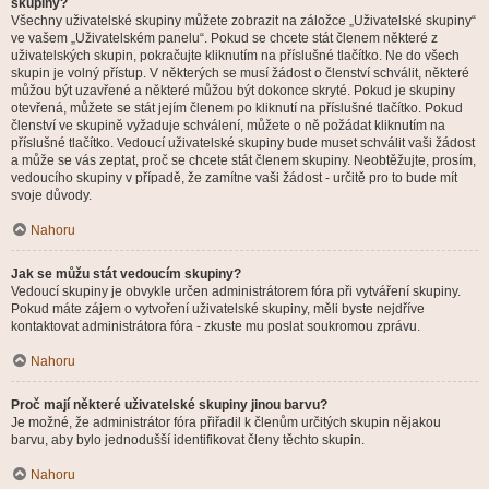
skupiny?
Všechny uživatelské skupiny můžete zobrazit na záložce „Uživatelské skupiny“
ve vašem „Uživatelském panelu“. Pokud se chcete stát členem některé z
uživatelských skupin, pokračujte kliknutím na příslušné tlačítko. Ne do všech
skupin je volný přístup. V některých se musí žádost o členství schválit, některé
můžou být uzavřené a některé můžou být dokonce skryté. Pokud je skupiny
otevřená, můžete se stát jejím členem po kliknutí na příslušné tlačítko. Pokud
členství ve skupině vyžaduje schválení, můžete o ně požádat kliknutím na
příslušné tlačítko. Vedoucí uživatelské skupiny bude muset schválit vaši žádost
a může se vás zeptat, proč se chcete stát členem skupiny. Neobtěžujte, prosím,
vedoucího skupiny v případě, že zamítne vaši žádost - určitě pro to bude mít
svoje důvody.
Nahoru
Jak se můžu stát vedoucím skupiny?
Vedoucí skupiny je obvykle určen administrátorem fóra při vytváření skupiny.
Pokud máte zájem o vytvoření uživatelské skupiny, měli byste nejdříve
kontaktovat administrátora fóra - zkuste mu poslat soukromou zprávu.
Nahoru
Proč mají některé uživatelské skupiny jinou barvu?
Je možné, že administrátor fóra přiřadil k členům určitých skupin nějakou
barvu, aby bylo jednodušší identifikovat členy těchto skupin.
Nahoru