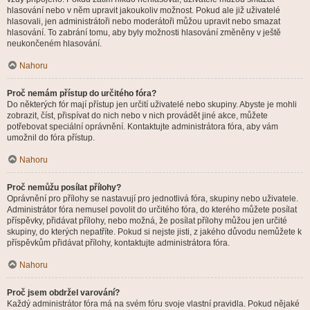
hlasování nebo v něm upravit jakoukoliv možnost. Pokud ale již uživatelé
hlasovali, jen administrátoři nebo moderátoři můžou upravit nebo smazat
hlasování. To zabrání tomu, aby byly možnosti hlasování změněny v ještě
neukončeném hlasování.
Nahoru
Proč nemám přístup do určitého fóra?
Do některých fór mají přístup jen určití uživatelé nebo skupiny. Abyste je mohli
zobrazit, číst, přispívat do nich nebo v nich provádět jiné akce, můžete
potřebovat speciální oprávnění. Kontaktujte administrátora fóra, aby vám
umožnil do fóra přístup.
Nahoru
Proč nemůžu posílat přílohy?
Oprávnění pro přílohy se nastavují pro jednotlivá fóra, skupiny nebo uživatele.
Administrátor fóra nemusel povolit do určitého fóra, do kterého můžete posílat
příspěvky, přidávat přílohy, nebo možná, že posílat přílohy můžou jen určité
skupiny, do kterých nepatříte. Pokud si nejste jisti, z jakého důvodu nemůžete k
příspěvkům přidávat přílohy, kontaktujte administrátora fóra.
Nahoru
Proč jsem obdržel varování?
Každý administrátor fóra má na svém fóru svoje vlastní pravidla. Pokud nějaké