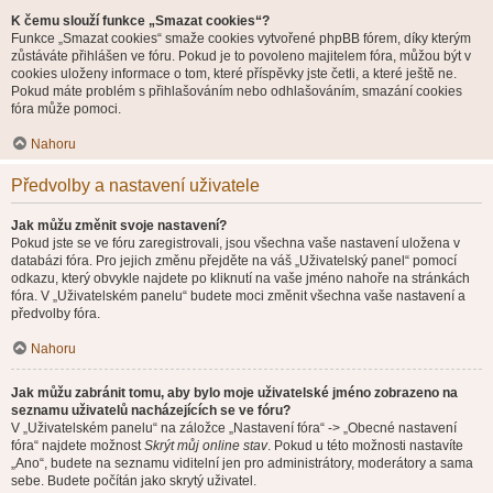
K čemu slouží funkce „Smazat cookies“?
Funkce „Smazat cookies“ smaže cookies vytvořené phpBB fórem, díky kterým
zůstáváte přihlášen ve fóru. Pokud je to povoleno majitelem fóra, můžou být v
cookies uloženy informace o tom, které příspěvky jste četli, a které ještě ne.
Pokud máte problém s přihlašováním nebo odhlašováním, smazání cookies
fóra může pomoci.
Nahoru
Předvolby a nastavení uživatele
Jak můžu změnit svoje nastavení?
Pokud jste se ve fóru zaregistrovali, jsou všechna vaše nastavení uložena v
databázi fóra. Pro jejich změnu přejděte na váš „Uživatelský panel“ pomocí
odkazu, který obvykle najdete po kliknutí na vaše jméno nahoře na stránkách
fóra. V „Uživatelském panelu“ budete moci změnit všechna vaše nastavení a
předvolby fóra.
Nahoru
Jak můžu zabránit tomu, aby bylo moje uživatelské jméno zobrazeno na
seznamu uživatelů nacházejících se ve fóru?
V „Uživatelském panelu“ na záložce „Nastavení fóra“ -> „Obecné nastavení
fóra“ najdete možnost
Skrýt můj online stav
. Pokud u této možnosti nastavíte
„Ano“, budete na seznamu viditelní jen pro administrátory, moderátory a sama
sebe. Budete počítán jako skrytý uživatel.