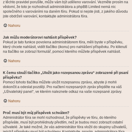
z těchto pravidel porušíte, může vám být uděleno varování. Vezměte prosím na
vědomí, že toto je rozhodnutí administrátora a phpBB Limited nemá nic
společného s varováními na daném fóru. Pokud si nejste jisti, z jakého důvodu
jste obdrželi varování, kontaktujte administrátora fóra.
Nahoru
Jak můžu moderátorovi nahlásit příspěvek?
Pokud je tato funkce povolena administrátorem fóra, měli byste v příspěvku,
který chcete nahlásit, vidět tlačítko (ikonu) pro nahlášení příspěvku. Po kliknutí
na tlačítko se zobrazí formulář, pomocí kterého můžete příspěvek nahlásit.
Nahoru
K čemu slouží tlačítko „Uložit jako rozepsanou zprávu“ zobrazené při psaní
příspěvku?
Pomocí tohoto tlačítka můžete uložit rozepsanou zprávu, abyste ji mohli
dokončit a odeslat později. Pro načtení rozepsaných zpráv přejděte na váš
„Uživatelský panel“, ve kterém naleznete odkaz na vaše rozepsané zprávy.
Nahoru
Proč musí být můj příspěvek schválen?
Administrátor fóra se mohl rozhodnout, že příspěvky ve fóru, do kterého
přispíváte, musí být prohlédnuty předtím, než je budou moci zobrazit ostatní
uživatelé. Je také možné, že vás administrátor fóra vložil do skupiny uživatelů,
jejichž příspěvky musí být schváleny. Kontaktujte, prosím, administrátora fóra