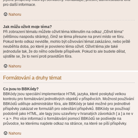
pro další informace.
Nahoru
Jak můžu oživit moje téma?
Při zobrazení tématu můžete oživit téma kliknutím na odkaz „Oživit téma“
(většinou naspodu stránky), čímž se téma přesune na první místo ve fóru.
Pokud tento odkaz nevidíte, mohlo být oživování témat zakázáno, nebo ještě
neuběhla doba, po které je povoleno téma oživit. Oživit téma jde také
jednoduše tak, že do něho odešlete příspěvek. Pokud to ale budete dělat,
ujistěte se, že to není proti pravidlům fóra.
Nahoru
Formátování a druhy témat
Co jsou to BBKódy?
BBKódy jsou speciální implementace HTML jazyka, které poskytují velkou
kontrolu pro formátování jednotlivých objektů v příspěvcích. Možnost používání
BBKódů uděluje administrátor fóra, ale BBKódy je také možné pro jednotlivé
příspěvky zakázat ve formuláři pro odesílání příspěvků. BBKódy se používají
podobně jako HTML, ale tagy jsou uzavřeny v hranatých závorkách [ a ] a ne v
< a >. Pro více informací o formátování pomocí BBKódů se podívejte na
průvodce, ke kterému najdete odkaz na stránce, na které se píší příspěvky.
Nahoru