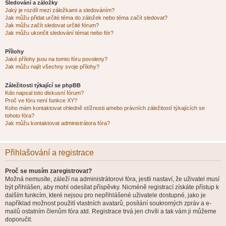
Sledování a záložky
Jaký je rozdíl mezi záložkami a sledováním?
Jak můžu přidat určité téma do záložek nebo téma začít sledovat?
Jak můžu začít sledovat určité fórum?
Jak můžu ukončit sledování témat nebo fór?
Přílohy
Jaké přílohy jsou na tomto fóru povoleny?
Jak můžu najít všechny svoje přílohy?
Záležitosti týkající se phpBB
Kdo napsal toto diskusní fórum?
Proč ve fóru není funkce XY?
Koho mám kontaktovat ohledně stížnosti a/nebo právních záležitostí týkajících se
tohoto fóra?
Jak můžu kontaktovat administrátora fóra?
Přihlašování a registrace
Proč se musím zaregistrovat?
Možná nemusíte, záleží na administrátorovi fóra, jestli nastaví, že uživatel musí
být přihlášen, aby mohl odesílat příspěvky. Nicméně registrací získáte přístup k
dalším funkcím, které nejsou pro nepřihlášené uživatele dostupné, jako je
například možnost použití vlastních avatarů, posílání soukromých zpráv a e-
mailů ostatním členům fóra atd. Registrace trvá jen chvíli a tak vám ji můžeme
doporučit.