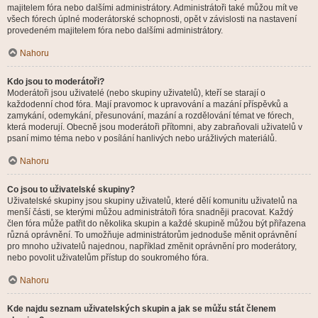
majitelem fóra nebo dalšími administrátory. Administrátoři také můžou mít ve
všech fórech úplné moderátorské schopnosti, opět v závislosti na nastavení
provedeném majitelem fóra nebo dalšími administrátory.
Nahoru
Kdo jsou to moderátoři?
Moderátoři jsou uživatelé (nebo skupiny uživatelů), kteří se starají o
každodenní chod fóra. Mají pravomoc k upravování a mazání příspěvků a
zamykání, odemykání, přesunování, mazání a rozdělování témat ve fórech,
která moderují. Obecně jsou moderátoři přítomni, aby zabraňovali uživatelů v
psaní mimo téma nebo v posílání hanlivých nebo urážlivých materiálů.
Nahoru
Co jsou to uživatelské skupiny?
Uživatelské skupiny jsou skupiny uživatelů, které dělí komunitu uživatelů na
menší části, se kterými můžou administrátoři fóra snadněji pracovat. Každý
člen fóra může patřit do několika skupin a každé skupině můžou být přiřazena
různá oprávnění. To umožňuje administrátorům jednoduše měnit oprávnění
pro mnoho uživatelů najednou, například změnit oprávnění pro moderátory,
nebo povolit uživatelům přístup do soukromého fóra.
Nahoru
Kde najdu seznam uživatelských skupin a jak se můžu stát členem