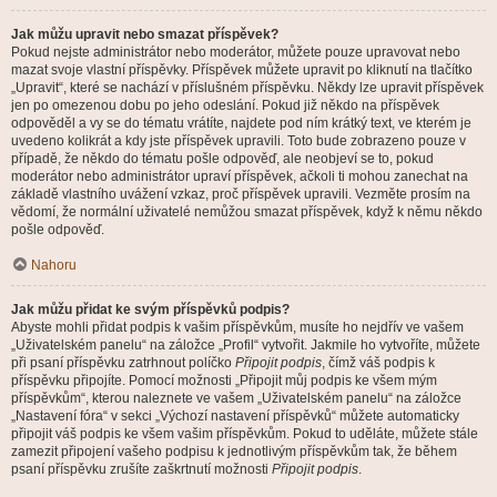
Jak můžu upravit nebo smazat příspěvek?
Pokud nejste administrátor nebo moderátor, můžete pouze upravovat nebo
mazat svoje vlastní příspěvky. Příspěvek můžete upravit po kliknutí na tlačítko
„Upravit“, které se nachází v příslušném příspěvku. Někdy lze upravit příspěvek
jen po omezenou dobu po jeho odeslání. Pokud již někdo na příspěvek
odpověděl a vy se do tématu vrátíte, najdete pod ním krátký text, ve kterém je
uvedeno kolikrát a kdy jste příspěvek upravili. Toto bude zobrazeno pouze v
případě, že někdo do tématu pošle odpověď, ale neobjeví se to, pokud
moderátor nebo administrátor upraví příspěvek, ačkoli ti mohou zanechat na
základě vlastního uvážení vzkaz, proč příspěvek upravili. Vezměte prosím na
vědomí, že normální uživatelé nemůžou smazat příspěvek, když k němu někdo
pošle odpověď.
Nahoru
Jak můžu přidat ke svým příspěvků podpis?
Abyste mohli přidat podpis k vašim příspěvkům, musíte ho nejdřív ve vašem
„Uživatelském panelu“ na záložce „Profil“ vytvořit. Jakmile ho vytvoříte, můžete
při psaní příspěvku zatrhnout políčko
Připojit podpis
, čímž váš podpis k
příspěvku připojíte. Pomocí možnosti „Připojit můj podpis ke všem mým
příspěvkům“, kterou naleznete ve vašem „Uživatelském panelu“ na záložce
„Nastavení fóra“ v sekci „Výchozí nastavení příspěvků“ můžete automaticky
připojit váš podpis ke všem vašim příspěvkům. Pokud to uděláte, můžete stále
zamezit připojení vašeho podpisu k jednotlivým příspěvkům tak, že během
psaní příspěvku zrušíte zaškrtnutí možnosti
Připojit podpis
.