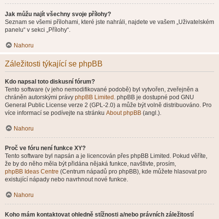
Jak můžu najít všechny svoje přílohy?
Seznam se všemi přílohami, které jste nahráli, najdete ve vašem „Uživatelském
panelu“ v sekci „Přílohy“.
Nahoru
Záležitosti týkající se phpBB
Kdo napsal toto diskusní fórum?
Tento software (v jeho nemodifikované podobě) byl vytvořen, zveřejněn a
chráněn autorskými právy
phpBB Limited
. phpBB je dostupné pod GNU
General Public License verze 2 (GPL-2.0) a může být volně distribuováno. Pro
více informací se podívejte na stránku
About phpBB
(angl.).
Nahoru
Proč ve fóru není funkce XY?
Tento software byl napsán a je licencován přes phpBB Limited. Pokud věříte,
že by do něho měla být přidána nějaká funkce, navštivte, prosím,
phpBB Ideas Centre
(Centrum nápadů pro phpBB), kde můžete hlasovat pro
existující nápady nebo navrhnout nové funkce.
Nahoru
Koho mám kontaktovat ohledně stížnosti a/nebo právních záležitostí