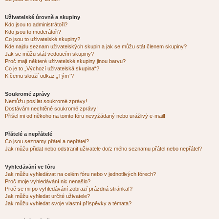
Uživatelské úrovně a skupiny
Kdo jsou to administrátoři?
Kdo jsou to moderátoři?
Co jsou to uživatelské skupiny?
Kde najdu seznam uživatelských skupin a jak se můžu stát členem skupiny?
Jak se můžu stát vedoucím skupiny?
Proč mají některé uživatelské skupiny jinou barvu?
Co je to „Výchozí uživatelská skupina“?
K čemu slouží odkaz „Tým“?
Soukromé zprávy
Nemůžu posílat soukromé zprávy!
Dostávám nechtěné soukromé zprávy!
Přišel mi od někoho na tomto fóru nevyžádaný nebo urážlivý e-mail!
Přátelé a nepřátelé
Co jsou seznamy přátel a nepřátel?
Jak můžu přidat nebo odstranit uživatele do/z mého seznamu přátel nebo nepřátel?
Vyhledávání ve fóru
Jak můžu vyhledávat na celém fóru nebo v jednotlivých fórech?
Proč moje vyhledávání nic nenašlo?
Proč se mi po vyhledávání zobrazí prázdná stránka!?
Jak můžu vyhledat určité uživatele?
Jak můžu vyhledat svoje vlastní příspěvky a témata?