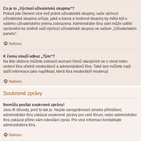
Co je to „Výchozí uživatelská skupina“?
Pokud jste členem více než jedné uživatelské skupiny, vaše výchozí
uživatelská skupina určuje, jaká a barva a hodnost skupiny by měla být u
vašeho uživatelského jména zobrazena. Administrátor fóra vám může udělit
oprávnění ke změně vaší výchozí uživatelské skupiny ve vašem „Uživatelském
panelu“.
Nahoru
K čemu slouží odkaz „Tým“?
Na této stránce můžete zobrazit seznam členů starajících se o chod nebo
vedení fóra včetně moderátorů a administrátorů fóra. Také tam můžete najít
další informace jako například, která fóra moderátoři moderují.
Nahoru
Soukromé zprávy
Nemůžu posílat soukromé zprávy!
Jsou tři důvody, proč to tak je. Nejste zaregistrovaní a/nebo přihlášení,
administrátor fóra zakázal soukromé zprávy pro celé fórum, nebo administrátor
fóra zakázal přímo vám odesílání zpráv. Pro více informací kontaktujte
administrátora fóra.
Nahoru