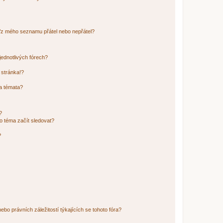
o/z mého seznamu přátel nebo nepřátel?
jednotlivých fórech?
 stránka!?
 a témata?
?
o téma začít sledovat?
?
bo právních záležitostí týkajících se tohoto fóra?