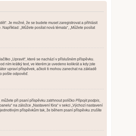
dět“. Je možné, že se budete muset zaregistrovat a přihlásit
 Například: „Můžete posílat nová témata“, „Můžete posílat
čítko „Upravit“, které se nachází v příslušném příspěvku.
 ním krátký text, ve kterém je uvedeno kolikrát a kdy jste
átor upraví příspěvek, ačkoli ti mohou zanechat na základě
do pošle odpověď.
e, můžete při psaní příspěvku zatrhnout políčko
Připojit podpis
,
anelu“ na záložce „Nastavení fóra“ v sekci „Výchozí nastavení
 jednotlivým příspěvkům tak, že během psaní příspěvku zrušíte