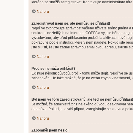
kterého se snažíš zaregistrovat. Kontaktujte administrátora fór
Nahoru
Zaregistroval jsem se, ale nemůžu se přihlásit!
Nejdříve zkontrolujte správnost vašeho uživatelského jména a 
soukromí nezletilých na internetu COPPA a vy jste během registr
vyžadováno, aby před přihlášením proběhla aktivace nově regis
pokračujte podle instrukcí, které v něm najdete. Pokud jste re
jste si jistí, že jste zadali správnou emailovou adresu, zkuste 
Nahoru
Proč se nemůžu přihlásit?
Existuje několik důvodů, proč k tomu může dojít. Nejdříve se ujis
zabanováni. Je také možné, že je na webu chyba v nastavení, k
Nahoru
Byl jsem ve fóru zaregistrovaný, ale teď se nemůžu přihlásit
Je možné, že administrátor z nějakého důvodu deaktivoval nebo 
databáze. Pokud je to váš případ, zaregistrujte se znovu a pokus
Nahoru
Zapomněl jsem heslo!