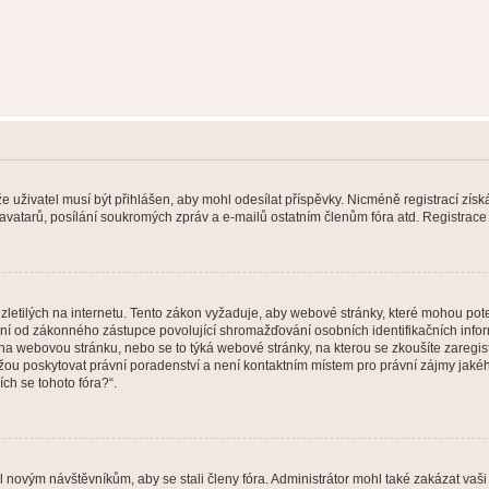
 že uživatel musí být přihlášen, aby mohl odesílat příspěvky. Nicméně registrací zís
 avatarů, posílání soukromých zpráv a e-mailů ostatním členům fóra atd. Registrace 
etilých na internetu. Tento zákon vyžaduje, aby webové stránky, které mohou pot
ní od zákonného zástupce povolující shromažďování osobních identifikačních informac
vat na webovou stránku, nebo se to týká webové stránky, na kterou se zkoušíte zareg
ůžou poskytovat právní poradenství a není kontaktním místem pro právní zájmy ja
ích se tohoto fóra?“.
il novým návštěvníkům, aby se stali členy fóra. Administrátor mohl také zakázat va