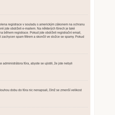
povolena registrace v souladu s americkým zákonem na ochranu
eré jste obdrželi e-mailem. Na některých fórech je také
 během registrace. Pokud jste obdrželi registrační email,
ail zachycen spam filtrem a skončil ve složce se spamy. Pokud
dministrátora fóra, abyste se ujistili, že jste nebyli
louhou dobu do fóra nic nenapsali, čímž se zmenší velikost