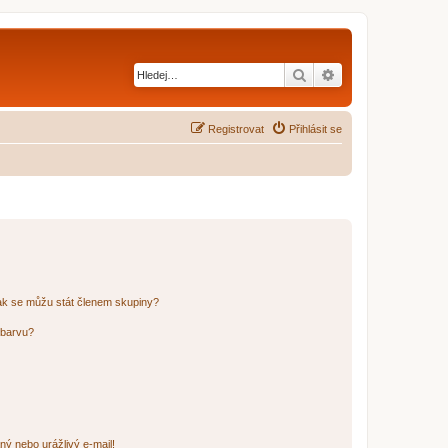
Hledat
Pokročilé hledání
Registrovat
Přihlásit se
ak se můžu stát členem skupiny?
 barvu?
ný nebo urážlivý e-mail!