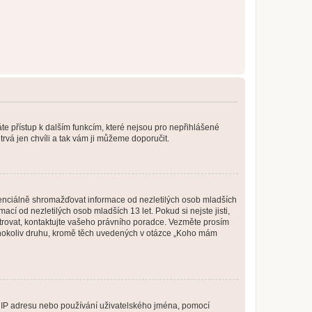
káte přístup k dalším funkcím, které nejsou pro nepřihlášené
trvá jen chvíli a tak vám ji můžeme doporučit.
enciálně shromažďovat informace od nezletilých osob mladších
í od nezletilých osob mladších 13 let. Pokud si nejste jisti,
istrovat, kontaktujte vašeho právního poradce. Vezměte prosím
kéhokoliv druhu, kromě těch uvedených v otázce „Koho mám
ši IP adresu nebo používání uživatelského jména, pomocí