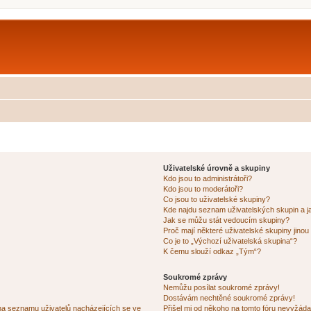
Uživatelské úrovně a skupiny
Kdo jsou to administrátoři?
Kdo jsou to moderátoři?
Co jsou to uživatelské skupiny?
Kde najdu seznam uživatelských skupin a j
Jak se můžu stát vedoucím skupiny?
Proč mají některé uživatelské skupiny jinou
Co je to „Výchozí uživatelská skupina“?
K čemu slouží odkaz „Tým“?
Soukromé zprávy
Nemůžu posílat soukromé zprávy!
Dostávám nechtěné soukromé zprávy!
na seznamu uživatelů nacházejících se ve
Přišel mi od někoho na tomto fóru nevyžáda