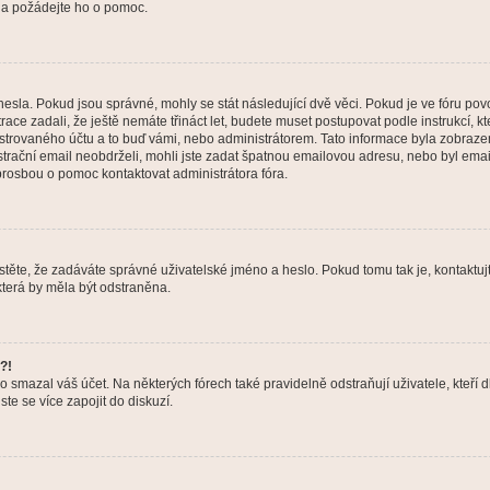
a a požádejte ho o pomoc.
hesla. Pokud jsou správné, mohly se stát následující dvě věci. Pokud je ve fóru 
ace zadali, že ještě nemáte třináct let, budete muset postupovat podle instrukcí, kt
trovaného účtu a to buď vámi, nebo administrátorem. Tato informace byla zobrazena
gistrační email neobdrželi, mohli jste zadat špatnou emailovou adresu, nebo byl em
s prosbou o pomoc kontaktovat administrátora fóra.
těte, že zadáváte správné uživatelské jméno a heslo. Pokud tomu tak je, kontaktujte a
terá by měla být odstraněna.
?!
smazal váš účet. Na některých fórech také pravidelně odstraňují uživatele, kteří d
te se více zapojit do diskuzí.