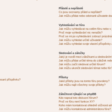
Přátelé a nepřátelé
Co jsou seznamy přátel a nepřátel?
Jak můžu přidat nebo odstranit uživatele d
Vyhledávání ve fóru
Jak můžu vyhledávat na celém fóru nebo v 
Proč moje vyhledávání nic nenašlo?
Proč se mi po vyhledávání zobrazí prázdná
Jak můžu vyhledat určité uživatele?
Jak můžu vyhledat svoje vlastní příspěvky
Sledování a záložky
Jaký je rozdíl mezi záložkami a sledováním
Jak můžu přidat určité téma do záložek neb
Jak můžu začít sledovat určité fórum?
Jak můžu ukončit sledování témat nebo fór
Přílohy
 psaní příspěvku?
Jaké přílohy jsou na tomto fóru povoleny?
Jak můžu najít všechny svoje přílohy?
Záležitosti týkající se phpBB
Kdo napsal toto diskusní fórum?
Proč ve fóru není funkce XY?
Koho mám kontaktovat ohledně stížnosti a/ne
Jak můžu kontaktovat administrátora fóra?