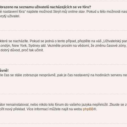
obrazeno na seznamu uživatelů nacházejících se ve fóru?
né nastavení fóra“ najdete možnost
Skrýt můj online stav
. Pokud u této možnosti nas
rytý uživatel.
teré se nacházíte. Pokud se jedná o tento případ, přejděte na váš „Uživatelský pa
a, Londýn, New York, Sydney atd. Vezměte prosím na vědomí, že změnu časové zóny, 
 dobrý důvod, proč tak učinit.
rávně!
ě, ale čas se stále zobrazuje nesprávně, pak je čas nastavený na hodinách serveru 
or nenainstaloval, nebo nikdo toto fórum do vašeho jazyka nepřeložil. Zkuste se ze
ořit nový překlad. Více informací můžete najít na webu
phpBB
®.