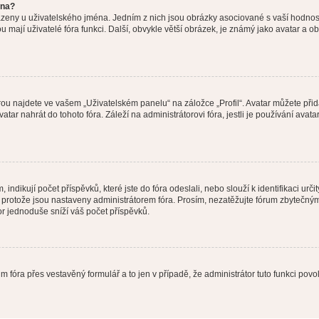
éna?
azeny u uživatelského jména. Jedním z nich jsou obrázky asociované s vaší hodnost
jakou mají uživatelé fóra funkci. Další, obvykle větší obrázek, je známý jako avatar
ou najdete ve vašem „Uživatelském panelu“ na záložce „Profil“. Avatar můžete přida
vatar nahrát do tohoto fóra. Záleží na administrátorovi fóra, jestli je používání ava
ndikují počet příspěvků, které jste do fóra odeslali, nebo slouží k identifikaci urč
protože jsou nastaveny administrátorem fóra. Prosím, nezatěžujte fórum zbytečným 
or jednoduše sníží váš počet příspěvků.
m fóra přes vestavěný formulář a to jen v případě, že administrátor tuto funkci pov