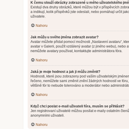
K čemu slouží obrázky zobrazené u mého uživatelského jm
Existují dva druhy obrázků, které můžou být v příspěvcích zobr
a indikují, kolik příspěvků jste odeslali, nebo pomáhají určit 
uživatele.
Nahoru
Jak můžu u svého jména zobrazit avatar?
Avatar můžete přidat pomocí možnosti „Nastavení avataru“, kter
avatar v Galerii, použít vzdálený avatar (z jiného webu), nebo a
nemůžete avatary používat, kontaktujte administrátora fóra.
Nahoru
Jaká je moje hodnost a jak ji můžu změnit?
Hodnosti, které jsou zobrazeny pod vaším uživatelským jménem, i
řečeno, nemůžete sami změnit znění žádných hodností ve fóru, 
většině fór to nebude tolerováno a moderátor nebo administrát
Nahoru
Když chci poslat e-mail uživateli fóra, musím se přihlásit?
Jen registrovaní uživatelé můžou posílat e-maily ostatním členů
anonymními uživateli.
Nahoru