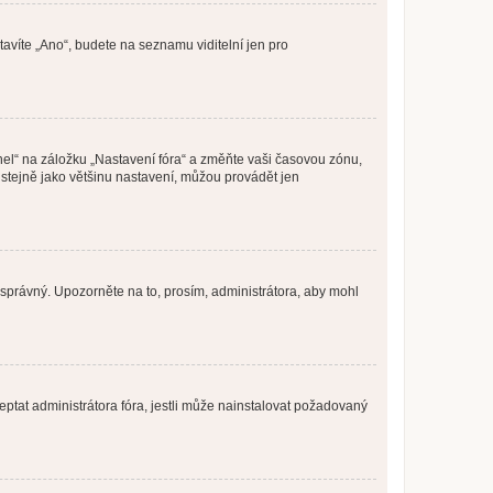
tavíte „Ano“, budete na seznamu viditelní jen pro
nel“ na záložku „Nastavení fóra“ a změňte vaši časovou zónu,
stejně jako většinu nastavení, můžou provádět jen
nesprávný. Upozorněte na to, prosím, administrátora, aby mohl
ptat administrátora fóra, jestli může nainstalovat požadovaný