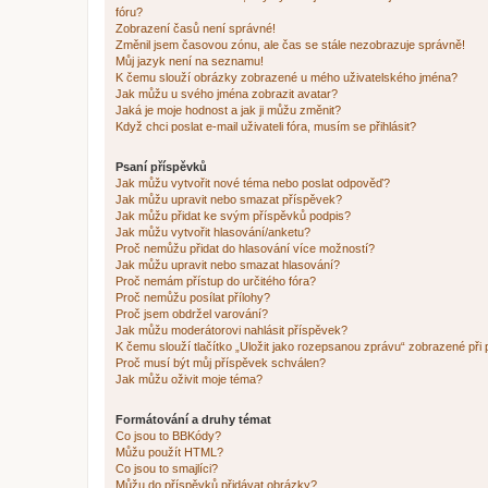
fóru?
Zobrazení časů není správné!
Změnil jsem časovou zónu, ale čas se stále nezobrazuje správně!
Můj jazyk není na seznamu!
K čemu slouží obrázky zobrazené u mého uživatelského jména?
Jak můžu u svého jména zobrazit avatar?
Jaká je moje hodnost a jak ji můžu změnit?
Když chci poslat e-mail uživateli fóra, musím se přihlásit?
Psaní příspěvků
Jak můžu vytvořit nové téma nebo poslat odpověď?
Jak můžu upravit nebo smazat příspěvek?
Jak můžu přidat ke svým příspěvků podpis?
Jak můžu vytvořit hlasování/anketu?
Proč nemůžu přidat do hlasování více možností?
Jak můžu upravit nebo smazat hlasování?
Proč nemám přístup do určitého fóra?
Proč nemůžu posílat přílohy?
Proč jsem obdržel varování?
Jak můžu moderátorovi nahlásit příspěvek?
K čemu slouží tlačítko „Uložit jako rozepsanou zprávu“ zobrazené při
Proč musí být můj příspěvek schválen?
Jak můžu oživit moje téma?
Formátování a druhy témat
Co jsou to BBKódy?
Můžu použít HTML?
Co jsou to smajlíci?
Můžu do příspěvků přidávat obrázky?