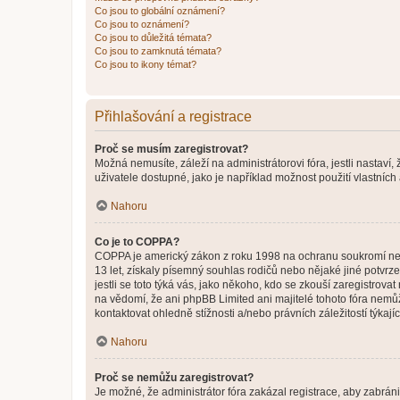
Co jsou to globální oznámení?
Co jsou to oznámení?
Co jsou to důležitá témata?
Co jsou to zamknutá témata?
Co jsou to ikony témat?
Přihlašování a registrace
Proč se musím zaregistrovat?
Možná nemusíte, záleží na administrátorovi fóra, jestli nastaví,
uživatele dostupné, jako je například možnost použití vlastních
Nahoru
Co je to COPPA?
COPPA je americký zákon z roku 1998 na ochranu soukromí nezl
13 let, získaly písemný souhlas rodičů nebo nějaké jiné potvrze
jestli se toto týká vás, jako někoho, kdo se zkouší zaregistro
na vědomí, že ani phpBB Limited ani majitelé tohoto fóra nem
kontaktovat ohledně stížnosti a/nebo právních záležitostí týkajíc
Nahoru
Proč se nemůžu zaregistrovat?
Je možné, že administrátor fóra zakázal registrace, aby zabrán