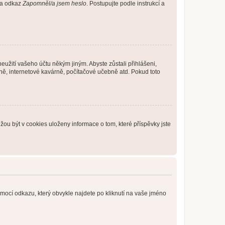
 na odkaz
Zapomněl/a jsem heslo
. Postupujte podle instrukcí a
eužití vašeho účtu někým jiným. Abyste zůstali přihlášeni,
vně, internetové kavárně, počítačové učebně atd. Pokud toto
ou být v cookies uloženy informace o tom, které příspěvky jste
omocí odkazu, který obvykle najdete po kliknutí na vaše jméno