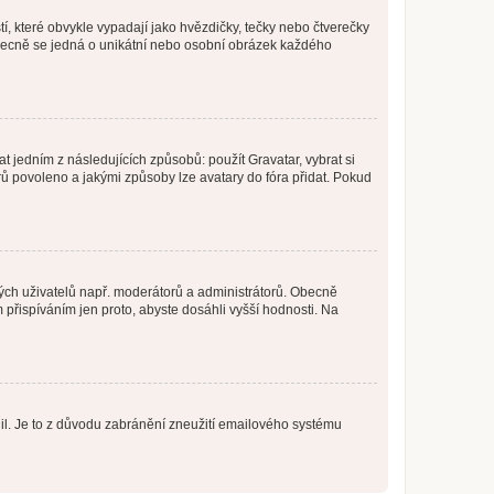
í, které obvykle vypadají jako hvězdičky, tečky nebo čtverečky
 a obecně se jedná o unikátní nebo osobní obrázek každého
t jedním z následujících způsobů: použít Gravatar, vybrat si
tarů povoleno a jakými způsoby lze avatary do fóra přidat. Pokud
itých uživatelů např. moderátorů a administrátorů. Obecně
přispíváním jen proto, abyste dosáhli vyšší hodnosti. Na
olil. Je to z důvodu zabránění zneužití emailového systému