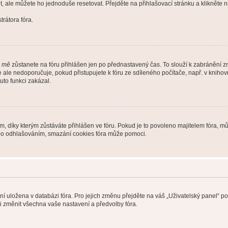
t, ale můžete ho jednoduše resetovat. Přejděte na přihlašovací stránku a klikněte
rátora fóra.
i mě
zůstanete na fóru přihlášen jen po přednastavený čas. To slouží k zabránění zn
se ale nedoporučuje, pokud přistupujete k fóru ze sdíleného počítače, např. v kniho
tuto funkci zakázal.
díky kterým zůstáváte přihlášen ve fóru. Pokud je to povoleno majitelem fóra, můž
nebo odhlašováním, smazání cookies fóra může pomoci.
ení uložena v databázi fóra. Pro jejich změnu přejděte na váš „Uživatelský panel“ p
i změnit všechna vaše nastavení a předvolby fóra.