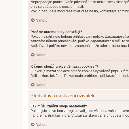
Nepropadejte panice! Vaše původní heslo nelze sice získat zpě
brzy se opět budete moci přihlásit.
Pokud nebudete moci resetovat vaše heslo, kontaktujte administ
Nahoru
Proč se automaticky odhlašuji?
Pokud nezatrhnete během přihlašování políčko
Zapamatovat s
zatrhněte během přihlašování políčko
Zapamatovat si mě
. To 
zaškrtávací políčko nevidíte, znamená to, že administrátor fóra 
Nahoru
K čemu slouží funkce „Smazat cookies“?
Funkce „Smazat cookies“ smaže cookies vytvořené phpBB fórem, 
četli, a které ještě ne. Pokud máte problém s přihlašováním 
Nahoru
Předvolby a nastavení uživatele
Jak můžu změnit svoje nastavení?
Pokud jste se ve fóru zaregistrovali, jsou všechna vaše nastav
nahoře na stránkách fóra. V „Uživatelském panelu“ budete moc
Nahoru