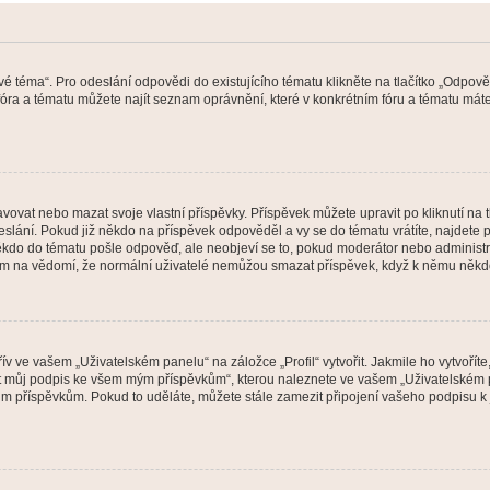
vé téma“. Pro odeslání odpovědi do existujícího tématu klikněte na tlačítko „Odpově
ra a tématu můžete najít seznam oprávnění, které v konkrétním fóru a tématu máte.
vat nebo mazat svoje vlastní příspěvky. Příspěvek můžete upravit po kliknutí na tla
ání. Pokud již někdo na příspěvek odpověděl a vy se do tématu vrátíte, najdete pod
ěkdo do tématu pošle odpověď, ale neobjeví se to, pokud moderátor nebo administr
osím na vědomí, že normální uživatelé nemůžou smazat příspěvek, když k němu něk
v ve vašem „Uživatelském panelu“ na záložce „Profil“ vytvořit. Jakmile ho vytvořít
jit můj podpis ke všem mým příspěvkům“, kterou naleznete ve vašem „Uživatelském p
im příspěvkům. Pokud to uděláte, můžete stále zamezit připojení vašeho podpisu k