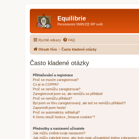
Equilibrie
Persistentní NWN:EE RP svět
Rychlé odkazy
FAQ
Obsah fóra
Často kladené otázky
Často kladené otázky
Přihlašování a registrace
Proč se musím zaregistrovat?
Co je to COPPA?
Proč se nemůžu zaregistrovat?
Zaregistroval jsem se, ale nemůžu se přihlásit!
Proč se nemůžu přihlásit?
Byl jsem ve fóru zaregistrovaný, ale teď se nemůžu přihlásit?!
Zapomněl jsem heslo!
Proč se automaticky odhlašuji?
K čemu slouží funkce „Smazat cookies“?
Předvolby a nastavení uživatele
Jak můžu změnit svoje nastavení?
Jak můžu zabránit tomu, aby bylo moje uživatelské jméno zobrazeno 