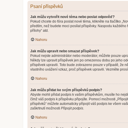
Psaní příspěvků
Jak můžu vytvořit nové téma nebo poslat odpověď?
Pokud chcete do fóra poslat nové téma, klikněte na tlačítko „No
předtím, než budete moci posílat příspěvky. Naspodu každého fó
přílohy“ atd.
Nahoru
Jak můžu upravit nebo smazat příspěvek?
Pokud nejste administrátor nebo moderátor, můžete pouze upravo
Někdy lze upravit příspěvek jen po omezenou dobu po jeho odesl
příspěvek upravili. Toto bude zobrazeno pouze v případě, že n
vlastního uvážení vzkaz, proč příspěvek upravili. Vezměte pr
Nahoru
Jak můžu přidat ke svým příspěvků podpis?
Abyste mohli přidat podpis k vašim příspěvkům, musíte ho nejdří
čímž váš podpis k příspěvku připojíte. Pomocí možnosti „Připo
příspěvků“ můžete automaticky připojit váš podpis ke všem vaš
zaškrtnutí možnosti
Připojit podpis
.
Nahoru