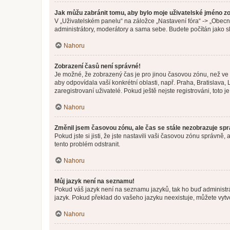
Jak můžu zabránit tomu, aby bylo moje uživatelské jméno z
V „Uživatelském panelu“ na záložce „Nastavení fóra“ -> „Obec
administrátory, moderátory a sama sebe. Budete počítán jako sk
Nahoru
Zobrazení časů není správné!
Je možné, že zobrazený čas je pro jinou časovou zónu, než ve k
aby odpovídala vaší konkrétní oblasti, např. Praha, Bratislav
zaregistrovaní uživatelé. Pokud ještě nejste registrováni, toto je
Nahoru
Změnil jsem časovou zónu, ale čas se stále nezobrazuje sp
Pokud jste si jisti, že jste nastavili vaši časovou zónu správn
tento problém odstranit.
Nahoru
Můj jazyk není na seznamu!
Pokud váš jazyk není na seznamu jazyků, tak ho buď administrát
jazyk. Pokud překlad do vašeho jazyku neexistuje, můžete vytv
Nahoru