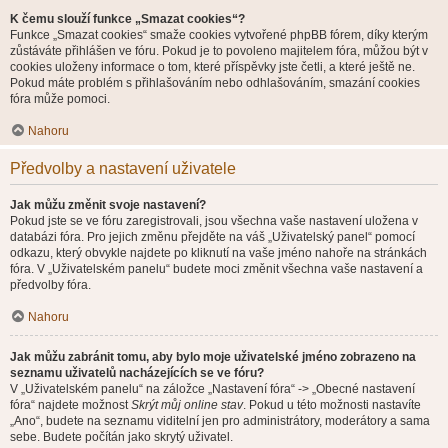
K čemu slouží funkce „Smazat cookies“?
Funkce „Smazat cookies“ smaže cookies vytvořené phpBB fórem, díky kterým
zůstáváte přihlášen ve fóru. Pokud je to povoleno majitelem fóra, můžou být v
cookies uloženy informace o tom, které příspěvky jste četli, a které ještě ne.
Pokud máte problém s přihlašováním nebo odhlašováním, smazání cookies
fóra může pomoci.
Nahoru
Předvolby a nastavení uživatele
Jak můžu změnit svoje nastavení?
Pokud jste se ve fóru zaregistrovali, jsou všechna vaše nastavení uložena v
databázi fóra. Pro jejich změnu přejděte na váš „Uživatelský panel“ pomocí
odkazu, který obvykle najdete po kliknutí na vaše jméno nahoře na stránkách
fóra. V „Uživatelském panelu“ budete moci změnit všechna vaše nastavení a
předvolby fóra.
Nahoru
Jak můžu zabránit tomu, aby bylo moje uživatelské jméno zobrazeno na
seznamu uživatelů nacházejících se ve fóru?
V „Uživatelském panelu“ na záložce „Nastavení fóra“ -> „Obecné nastavení
fóra“ najdete možnost
Skrýt můj online stav
. Pokud u této možnosti nastavíte
„Ano“, budete na seznamu viditelní jen pro administrátory, moderátory a sama
sebe. Budete počítán jako skrytý uživatel.