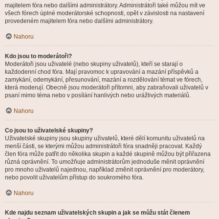
majitelem fóra nebo dalšími administrátory. Administrátoři také můžou mít ve
všech fórech úplné moderátorské schopnosti, opět v závislosti na nastavení
provedeném majitelem fóra nebo dalšími administrátory.
Nahoru
Kdo jsou to moderátoři?
Moderátoři jsou uživatelé (nebo skupiny uživatelů), kteří se starají o
každodenní chod fóra. Mají pravomoc k upravování a mazání příspěvků a
zamykání, odemykání, přesunování, mazání a rozdělování témat ve fórech,
která moderují. Obecně jsou moderátoři přítomni, aby zabraňovali uživatelů v
psaní mimo téma nebo v posílání hanlivých nebo urážlivých materiálů.
Nahoru
Co jsou to uživatelské skupiny?
Uživatelské skupiny jsou skupiny uživatelů, které dělí komunitu uživatelů na
menší části, se kterými můžou administrátoři fóra snadněji pracovat. Každý
člen fóra může patřit do několika skupin a každé skupině můžou být přiřazena
různá oprávnění. To umožňuje administrátorům jednoduše měnit oprávnění
pro mnoho uživatelů najednou, například změnit oprávnění pro moderátory,
nebo povolit uživatelům přístup do soukromého fóra.
Nahoru
Kde najdu seznam uživatelských skupin a jak se můžu stát členem