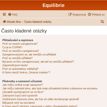
Equilibrie
FAQ
Registrovat
Přihlásit se
H
Obsah fóra
Často kladené otázky
l
Často kladené otázky
e
d
Přihlašování a registrace
Proč se musím zaregistrovat?
a
Co je to COPPA?
t
Proč se nemůžu zaregistrovat?
Zaregistroval jsem se, ale nemůžu se přihlásit!
Proč se nemůžu přihlásit?
Byl jsem ve fóru zaregistrovaný, ale teď se nemůžu přihlásit?!
Zapomněl jsem heslo!
Proč se automaticky odhlašuji?
K čemu slouží funkce „Smazat cookies“?
Předvolby a nastavení uživatele
Jak můžu změnit svoje nastavení?
Jak můžu zabránit tomu, aby bylo moje uživatelské jméno zobrazeno na seznamu
uživatelů nacházejících se ve fóru?
Zobrazení časů není správné!
Změnil jsem časovou zónu, ale čas se stále nezobrazuje správně!
Můj jazyk není na seznamu!
K čemu slouží obrázky zobrazené u mého uživatelského jména?