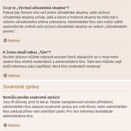
Co je to „Výchozí uživatelská skupina“?
Pokud jste členem více než jedné uživatelské skupiny, vaše výchozí
uživatelská skupina určuje, jaká a barva a hodnost skupiny by měla být u
vašeho uživatelského jména zobrazena. Administrátor fóra vám může udělit
oprávnění ke změně vaší výchozí uživatelské skupiny ve vašem „Uživatelském
panelu“.
Nahoru
K čemu slouží odkaz „Tým“?
Na této stránce můžete zobrazit seznam členů starajících se o chod nebo
vedení fóra včetně moderátorů a administrátorů fóra. Také tam můžete najít
další informace jako například, která fóra moderátoři moderují.
Nahoru
Soukromé zprávy
Nemůžu posílat soukromé zprávy!
Jsou tři důvody, proč to tak je. Nejste zaregistrovaní a/nebo přihlášení,
administrátor fóra zakázal soukromé zprávy pro celé fórum, nebo administrátor
fóra zakázal přímo vám odesílání zpráv. Pro více informací kontaktujte
administrátora fóra.
Nahoru