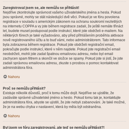
Zaregistroval jsem se, ale nemůžu se přihlásit!
Nejdříve zkontrolujte správnost vašeho uživatelského jména a hesla. Pokud
jsou správné, mohly se stát následující dvě věci. Pokud je ve fóru povolena
registrace v souladu s americkým zákonem na ochranu soukromí nezletilých
na internetu COPPA a vy jste během registrace zadali, že ještě nemáte třináct
let, budete muset postupovat podle instrukcí, které jste obdrželi e-mailem. Na
některých fórech je také vyžadováno, aby před přihlášením proběhla aktivace
nově registrovaného účtu a to buď vámi, nebo administrátorem. Tato informace
byla zobrazena během registrace. Pokud jste obdrželi registrační email,
pokračujte podle instrukcí, které v něm najdete. Pokud jste registrační email
neobdrželi, mohli jste zadat špatnou emailovou adresu, nebo byl email
zachycen spam filtrem a skončil ve složce se spamy. Pokud jste si jistí, že jste
zadali správnou emailovou adresu, zkuste s prosbou o pomoc kontaktovat
administrátora fóra.
Nahoru
Proč se nemůžu přihlásit?
Existuje několik důvodů, proč k tomu může dojít. Nejdříve se ujistěte, že
zadáváte správné uživatelské jméno a heslo. Pokud tomu tak je, kontaktujte
administrátora fóra, abyste se ujistili, že jste nebyli zabanováni. Je také možné,
že je na webu chyba v nastavení, která by měla být odstraněna.
Nahoru
Byl jsem ve fóru zaregistrovaný, ale teď se nemůžu přihlásit?!