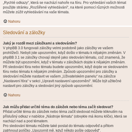
„Rychlé odkazy“, která se nachází nahoře na fóru. Pro vyhledání vašich témat
použijte stránku „Rozšířené vyhledávání“, na které pomocí různých možnosti
můžete zúžit vyhledávání na vaše témata.
Nahoru
Sledování a záložky
Jaký je rozdíl mezi záložkami a sledováním?
V phpBB 3.0 fungovali záložky velmi podobně jako záložky ve vašem
prohlížeči. Nebyli jste upozorněni, když došlo v tématu k nějakým změnám. V
phpBB 3.1 se záložky chovají stejně jako sledování tématu, což znamená, že
můžete být upozorněni, když v tématu v záložkách dojde k nějakým změnám.
Při sledování fóra nebo tématu budete upozorněni, když dojde ve sledovaném
fóru nebo tématu k nějakým změnám. Způsob upozornění pro záložky a
sledování můžete nastavit ve vašem „Uživatelském panelu“ na záložce
„Nastavení fóra“ v sekci „Upravit nastavení upozornění“. Může být užitečné
nastavit pro záložky a sledování jiný způsob upozornění.
Nahoru
Jak můžu přidat určité téma do záložek nebo téma začít sledovat?
Přidat určité téma do záložek nebo téma začít sledovat můžete kliknutím na
příslušný odkaz v nabídce „Nástroje tématu“ (obvykle má ikonu klíče), která se
nachází nad a pod tématem.
Pro sledování tématu můžete také poslat do tématu odpověď a přitom
zatrhnout políčko „Upozornit mě, když někdo pošle odpověď“.