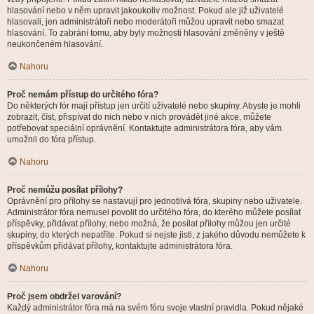
hlasování nebo v něm upravit jakoukoliv možnost. Pokud ale již uživatelé
hlasovali, jen administrátoři nebo moderátoři můžou upravit nebo smazat
hlasování. To zabrání tomu, aby byly možnosti hlasování změněny v ještě
neukončeném hlasování.
Nahoru
Proč nemám přístup do určitého fóra?
Do některých fór mají přístup jen určití uživatelé nebo skupiny. Abyste je mohli
zobrazit, číst, přispívat do nich nebo v nich provádět jiné akce, můžete
potřebovat speciální oprávnění. Kontaktujte administrátora fóra, aby vám
umožnil do fóra přístup.
Nahoru
Proč nemůžu posílat přílohy?
Oprávnění pro přílohy se nastavují pro jednotlivá fóra, skupiny nebo uživatele.
Administrátor fóra nemusel povolit do určitého fóra, do kterého můžete posílat
příspěvky, přidávat přílohy, nebo možná, že posílat přílohy můžou jen určité
skupiny, do kterých nepatříte. Pokud si nejste jisti, z jakého důvodu nemůžete k
příspěvkům přidávat přílohy, kontaktujte administrátora fóra.
Nahoru
Proč jsem obdržel varování?
Každý administrátor fóra má na svém fóru svoje vlastní pravidla. Pokud nějaké