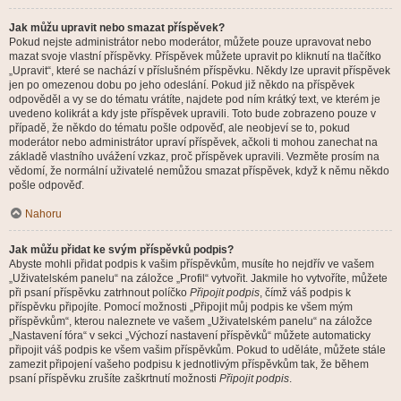
Jak můžu upravit nebo smazat příspěvek?
Pokud nejste administrátor nebo moderátor, můžete pouze upravovat nebo
mazat svoje vlastní příspěvky. Příspěvek můžete upravit po kliknutí na tlačítko
„Upravit“, které se nachází v příslušném příspěvku. Někdy lze upravit příspěvek
jen po omezenou dobu po jeho odeslání. Pokud již někdo na příspěvek
odpověděl a vy se do tématu vrátíte, najdete pod ním krátký text, ve kterém je
uvedeno kolikrát a kdy jste příspěvek upravili. Toto bude zobrazeno pouze v
případě, že někdo do tématu pošle odpověď, ale neobjeví se to, pokud
moderátor nebo administrátor upraví příspěvek, ačkoli ti mohou zanechat na
základě vlastního uvážení vzkaz, proč příspěvek upravili. Vezměte prosím na
vědomí, že normální uživatelé nemůžou smazat příspěvek, když k němu někdo
pošle odpověď.
Nahoru
Jak můžu přidat ke svým příspěvků podpis?
Abyste mohli přidat podpis k vašim příspěvkům, musíte ho nejdřív ve vašem
„Uživatelském panelu“ na záložce „Profil“ vytvořit. Jakmile ho vytvoříte, můžete
při psaní příspěvku zatrhnout políčko
Připojit podpis
, čímž váš podpis k
příspěvku připojíte. Pomocí možnosti „Připojit můj podpis ke všem mým
příspěvkům“, kterou naleznete ve vašem „Uživatelském panelu“ na záložce
„Nastavení fóra“ v sekci „Výchozí nastavení příspěvků“ můžete automaticky
připojit váš podpis ke všem vašim příspěvkům. Pokud to uděláte, můžete stále
zamezit připojení vašeho podpisu k jednotlivým příspěvkům tak, že během
psaní příspěvku zrušíte zaškrtnutí možnosti
Připojit podpis
.