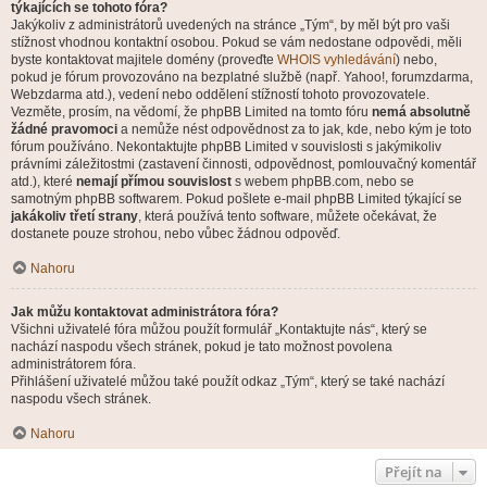
týkajících se tohoto fóra?
Jakýkoliv z administrátorů uvedených na stránce „Tým“, by měl být pro vaši
stížnost vhodnou kontaktní osobou. Pokud se vám nedostane odpovědi, měli
byste kontaktovat majitele domény (proveďte
WHOIS vyhledávání
) nebo,
pokud je fórum provozováno na bezplatné službě (např. Yahoo!, forumzdarma,
Webzdarma atd.), vedení nebo oddělení stížností tohoto provozovatele.
Vezměte, prosím, na vědomí, že phpBB Limited na tomto fóru
nemá absolutně
žádné pravomoci
a nemůže nést odpovědnost za to jak, kde, nebo kým je toto
fórum používáno. Nekontaktujte phpBB Limited v souvislosti s jakýmikoliv
právními záležitostmi (zastavení činnosti, odpovědnost, pomlouvačný komentář
atd.), které
nemají přímou souvislost
s webem phpBB.com, nebo se
samotným phpBB softwarem. Pokud pošlete e-mail phpBB Limited týkající se
jakákoliv třetí strany
, která používá tento software, můžete očekávat, že
dostanete pouze strohou, nebo vůbec žádnou odpověď.
Nahoru
Jak můžu kontaktovat administrátora fóra?
Všichni uživatelé fóra můžou použít formulář „Kontaktujte nás“, který se
nachází naspodu všech stránek, pokud je tato možnost povolena
administrátorem fóra.
Přihlášení uživatelé můžou také použít odkaz „Tým“, který se také nachází
naspodu všech stránek.
Nahoru
Přejít na