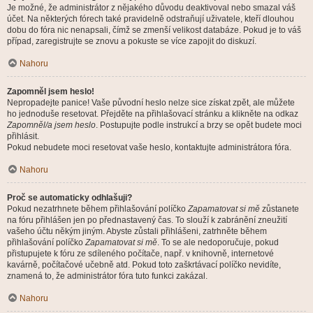
Je možné, že administrátor z nějakého důvodu deaktivoval nebo smazal váš
účet. Na některých fórech také pravidelně odstraňují uživatele, kteří dlouhou
dobu do fóra nic nenapsali, čímž se zmenší velikost databáze. Pokud je to váš
případ, zaregistrujte se znovu a pokuste se více zapojit do diskuzí.
Nahoru
Zapomněl jsem heslo!
Nepropadejte panice! Vaše původní heslo nelze sice získat zpět, ale můžete
ho jednoduše resetovat. Přejděte na přihlašovací stránku a klikněte na odkaz
Zapomněl/a jsem heslo
. Postupujte podle instrukcí a brzy se opět budete moci
přihlásit.
Pokud nebudete moci resetovat vaše heslo, kontaktujte administrátora fóra.
Nahoru
Proč se automaticky odhlašuji?
Pokud nezatrhnete během přihlašování políčko
Zapamatovat si mě
zůstanete
na fóru přihlášen jen po přednastavený čas. To slouží k zabránění zneužití
vašeho účtu někým jiným. Abyste zůstali přihlášeni, zatrhněte během
přihlašování políčko
Zapamatovat si mě
. To se ale nedoporučuje, pokud
přistupujete k fóru ze sdíleného počítače, např. v knihovně, internetové
kavárně, počítačové učebně atd. Pokud toto zaškrtávací políčko nevidíte,
znamená to, že administrátor fóra tuto funkci zakázal.
Nahoru