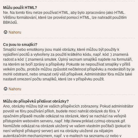
Můžu použít HTML?
Ne. Na tomto fóru nelze používat HTML, aby bylo zpracováno jako HTML.
Většinu formátování, které lze provést pomocí HTML, lze nahradit použitím
BBKódů.
Nahoru
Co jsou to smajlíci?
Smajlíci nebo emotikony jsou malé obrázky, které můžou být použity k
vyjádření pocitů a vytvořeny za použití krátkého kódu, např. kód :) znamená
radost a kód :( znamená smutek. Úplný seznam smajlíků najdete na formuláři,
na kterém se tvoří zprávy a příspěvky. Pokuste se nepoužívat smajlíky v příliš
velkém počtu, protože můžou způsobit nečitelnost příspěvku a moderátoři by je
mohli odstranit, nebo smazat celý váš příspěvek. Administrátor fóra může také
nastavit omezení počtu smajlíků, které lze v příspěvku použít.
Nahoru
Můžu do příspěvků přidávat obrázky?
Ano, obrázky můžou být ve vašich příspěvcích zobrazeny. Pokud administrátor
povolil ve fóru používání příloh, budete moci nahrát obrázek do fóra. V
opačném případě musíte odkázat na obrázek, který se nachází na veřejně
přístupném webovém serveru, např. http://www.priklad.cz/muj-obrazek.gif.
Nemůžete odkázat na obrázek uložený ve vašem vlastním počítači (pokud to
není veřejně přístupný server) ani na obrázky uložené za nějakým
autentizačním mechanizmem, např. v e-mailech na seznamu.cz nebo v