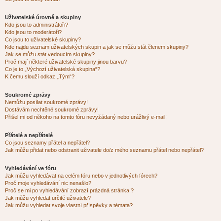
Uživatelské úrovně a skupiny
Kdo jsou to administrátoři?
Kdo jsou to moderátoři?
Co jsou to uživatelské skupiny?
Kde najdu seznam uživatelských skupin a jak se můžu stát členem skupiny?
Jak se můžu stát vedoucím skupiny?
Proč mají některé uživatelské skupiny jinou barvu?
Co je to „Výchozí uživatelská skupina“?
K čemu slouží odkaz „Tým“?
Soukromé zprávy
Nemůžu posílat soukromé zprávy!
Dostávám nechtěné soukromé zprávy!
Přišel mi od někoho na tomto fóru nevyžádaný nebo urážlivý e-mail!
Přátelé a nepřátelé
Co jsou seznamy přátel a nepřátel?
Jak můžu přidat nebo odstranit uživatele do/z mého seznamu přátel nebo nepřátel?
Vyhledávání ve fóru
Jak můžu vyhledávat na celém fóru nebo v jednotlivých fórech?
Proč moje vyhledávání nic nenašlo?
Proč se mi po vyhledávání zobrazí prázdná stránka!?
Jak můžu vyhledat určité uživatele?
Jak můžu vyhledat svoje vlastní příspěvky a témata?