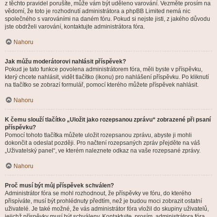
z těchto pravidel porušíte, může vám být uděleno varování. Vezměte prosím na
vědomí, že toto je rozhodnutí administrátora a phpBB Limited nemá nic
společného s varováními na daném fóru. Pokud si nejste jisti, z jakého důvodu
jste obdrželi varování, kontaktujte administrátora fóra.
Nahoru
Jak můžu moderátorovi nahlásit příspěvek?
Pokud je tato funkce povolena administrátorem fóra, měli byste v příspěvku,
který chcete nahlásit, vidět tlačítko (ikonu) pro nahlášení příspěvku. Po kliknutí
na tlačítko se zobrazí formulář, pomocí kterého můžete příspěvek nahlásit.
Nahoru
K čemu slouží tlačítko „Uložit jako rozepsanou zprávu“ zobrazené při psaní
příspěvku?
Pomocí tohoto tlačítka můžete uložit rozepsanou zprávu, abyste ji mohli
dokončit a odeslat později. Pro načtení rozepsaných zpráv přejděte na váš
„Uživatelský panel“, ve kterém naleznete odkaz na vaše rozepsané zprávy.
Nahoru
Proč musí být můj příspěvek schválen?
Administrátor fóra se mohl rozhodnout, že příspěvky ve fóru, do kterého
přispíváte, musí být prohlédnuty předtím, než je budou moci zobrazit ostatní
uživatelé. Je také možné, že vás administrátor fóra vložil do skupiny uživatelů,
jejichž příspěvky musí být schváleny. Kontaktujte, prosím, administrátora fóra