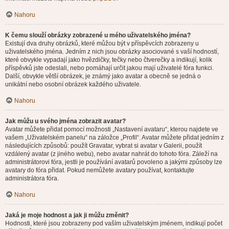
Nahoru
K čemu slouží obrázky zobrazené u mého uživatelského jména?
Existují dva druhy obrázků, které můžou být v příspěvcích zobrazeny u
uživatelského jména. Jedním z nich jsou obrázky asociované s vaší hodností,
které obvykle vypadají jako hvězdičky, tečky nebo čtverečky a indikují, kolik
příspěvků jste odeslali, nebo pomáhají určit jakou mají uživatelé fóra funkci.
Další, obvykle větší obrázek, je známý jako avatar a obecně se jedná o
unikátní nebo osobní obrázek každého uživatele.
Nahoru
Jak můžu u svého jména zobrazit avatar?
Avatar můžete přidat pomocí možnosti „Nastavení avataru“, kterou najdete ve
vašem „Uživatelském panelu“ na záložce „Profil“. Avatar můžete přidat jedním z
následujících způsobů: použít Gravatar, vybrat si avatar v Galerii, použít
vzdálený avatar (z jiného webu), nebo avatar nahrát do tohoto fóra. Záleží na
administrátorovi fóra, jestli je používání avatarů povoleno a jakými způsoby lze
avatary do fóra přidat. Pokud nemůžete avatary používat, kontaktujte
administrátora fóra.
Nahoru
Jaká je moje hodnost a jak ji můžu změnit?
Hodnosti, které jsou zobrazeny pod vaším uživatelským jménem, indikují počet