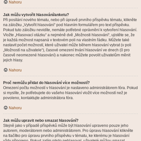
Nahoru
Jak můžu vytvořit hlasování/anketu?
Při posílání nového tématu, nebo při úpravě prvního příspěvku tématu, klikněte
na záložku „Vytvořit hlasování“ pod hlavním formulářem pro text příspěvku.
Pokud tuto záložku nevidíte, nemáte potřebné oprávnění k vytvoření hlasování.
Vložte „Hlasovací otázku“ a nejméně dvě „Možnosti hlasování“, ujistěte se, že
je každá možnost napsaná v textovém poli na vlastním řádku. Můžete také
nastavit počet možností, které uživatel může během hlasování vybrat (v poli
„Možností na uživatele“), časové omezení trvání hlasování ve dnech (0 pro
časově neomezené hlasování) a nakonec můžete povolit uživatelům měnit
jejich hlasy.
Nahoru
Proč nemůžu přidat do hlasování více možností?
Omezení počtu možností v hlasování je nastaveno administrátorem fóra. Pokud
si myslíte, že potřebujete do vašeho hlasování vložit více možností než je
povoleno, kontaktujte administrátora fóra.
Nahoru
Jak můžu upravit nebo smazat hlasování?
Stejně jako v případě příspěvků může být hlasování upraveno pouze jeho
autorem, moderátorem nebo administrátorem. Pro úpravu hlasování klikněte
na tlačítko pro úpravu prvního příspěvku v tématu, ke kterému je hlasování
vždy připojeno. Pokud zatím nikdo nehlasoval, uživatelé můžou smazat