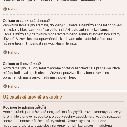
odeslání tématu jako důležitého udělována administrátorem fóra.
Nahoru
Co jsou to zamknutá témata?
Zamknutá témata jsou témata, do kterých uživatelé nemůžou posílat odpovědi
a jakékoliv hlasování, které se v nic nachází, bylo automaticky ukončeno.
Témata můžou být zamknuta moderátorem nebo administrátorem fóra z řady
důvodů. V závislosti na oprávněních, které vám udělil administrátor fóra,
můžete také mít možnost zamykat vlastní témata.
Nahoru
Co jsou to ikony témat?
Ikony témat jsou autory témat vybrané obrázky asociované s příspěvky, které
můžou indikovat jejich obsah. Možnost používat ikony témat závisí na
oprávněních nastavených administrátorem fóra.
Nahoru
Uživatelské úrovně a skupiny
Kdo jsou to administrátoři?
Administrátoři jsou uživatelé fóra, kteří mají nejvyšší úroveň kontroly nad celým
fórem. Tito členové můžou kontrolovat všechny aspekty fóra, včetně nastavení
oprávnění, banování uživatelů, vytváření uživatelských skupin nebo
moderátorů atd. a to v závislosti na oprávněních, která jsou jim udělena