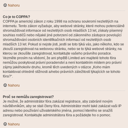
Nahoru
Co je to COPPA?
COPPA je americký zákon z roku 1998 na ochranu soukromí nezletilých na
internetu. Tento zákon vyžaduje, aby webové stránky, které mohou potenciálně
shromažďovat informace od nezletilých osob mladších 13 let, získaly písemný
souhlas rodičů nebo nějaké jiné potvrzení od zákonného zástupce povolující
shromažďování osobních identifikačních informací od nezletilých osob
mladších 13 let. Pokud si nejste jisti, jestli se toto týká vás, jako někoho, kdo se
zkouší zaregistrovat na webovou stránku, nebo se to týká webové stránky, na
kterou se zkoušíte zaregistrovat, kontaktujte vašeho právního poradce.
Vezměte prosím na vědomí, že ani phpBB Limited ani majitelé tohoto fóra
nemůžou poskytovat právní poradenství a není kontaktním místem pro právní
zájmy jakéhokoliv druhu, kromě těch uvedených v otázce „Koho mám
kontaktovat ohledně stížnosti a/nebo právních záležitostí týkajících se tohoto
fóra?“.
Nahoru
Proč se nemůžu zaregistrovat?
Je možné, že administrátor fóra zakázal registrace, aby zabránil novým
návštěvníkům, aby se stali členy fóra. Administrátor mohl také zakázat vaši IP
adresu nebo používání uživatelského jména, pomocí kterého se snažíš
zaregistrovat. Kontaktujte administrátora fóra a požádejte ho o pomoc.
Nahoru