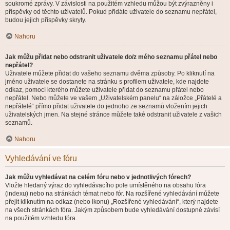
soukromé zprávy. V závislosti na použitém vzhledu můžou být zvýrazněny i
příspěvky od těchto uživatelů. Pokud přidáte uživatele do seznamu nepřátel,
budou jejich příspěvky skryty.
Nahoru
Jak můžu přidat nebo odstranit uživatele do/z mého seznamu přátel nebo
nepřátel?
Uživatele můžete přidat do vašeho seznamu dvěma způsoby. Po kliknutí na
jméno uživatele se dostanete na stránku s profilem uživatele, kde najdete
odkaz, pomocí kterého můžete uživatele přidat do seznamu přátel nebo
nepřátel. Nebo můžete ve vašem „Uživatelském panelu“ na záložce „Přátelé a
nepřátelé“ přímo přidat uživatele do jednoho ze seznamů vložením jejich
uživatelských jmen. Na stejné stránce můžete také odstranit uživatele z vašich
seznamů.
Nahoru
Vyhledávání ve fóru
Jak můžu vyhledávat na celém fóru nebo v jednotlivých fórech?
Vložte hledaný výraz do vyhledávacího pole umístěného na obsahu fóra
(indexu) nebo na stránkách témat nebo fór. Na rozšířené vyhledávání můžete
přejít kliknutím na odkaz (nebo ikonu) „Rozšířené vyhledávání“, který najdete
na všech stránkách fóra. Jakým způsobem bude vyhledávání dostupné závisí
na použitém vzhledu fóra.