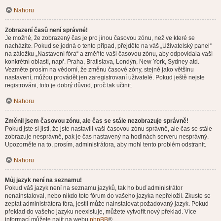
Nahoru
Zobrazení časů není správné!
Je možné, že zobrazený čas je pro jinou časovou zónu, než ve které se
nacházíte. Pokud se jedná o tento případ, přejděte na váš „Uživatelský panel“
na záložku „Nastavení fóra“ a změňte vaši časovou zónu, aby odpovídala vaší
konkrétní oblasti, např. Praha, Bratislava, Londýn, New York, Sydney atd.
Vezměte prosím na vědomí, že změnu časové zóny, stejně jako většinu
nastavení, můžou provádět jen zaregistrovaní uživatelé. Pokud ještě nejste
registrováni, toto je dobrý důvod, proč tak učinit.
Nahoru
Změnil jsem časovou zónu, ale čas se stále nezobrazuje správně!
Pokud jste si jisti, že jste nastavili vaši časovou zónu správně, ale čas se stále
zobrazuje nesprávně, pak je čas nastavený na hodinách serveru nesprávný.
Upozorněte na to, prosím, administrátora, aby mohl tento problém odstranit.
Nahoru
Můj jazyk není na seznamu!
Pokud váš jazyk není na seznamu jazyků, tak ho buď administrátor
nenainstaloval, nebo nikdo toto fórum do vašeho jazyka nepřeložil. Zkuste se
zeptat administrátora fóra, jestli může nainstalovat požadovaný jazyk. Pokud
překlad do vašeho jazyku neexistuje, můžete vytvořit nový překlad. Více
informací můžete najít na webu
phpBB
®.