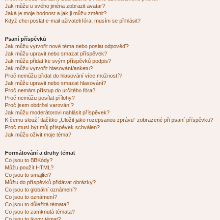
Jak můžu u svého jména zobrazit avatar?
Jaká je moje hodnost a jak ji můžu změnit?
Když chci poslat e-mail uživateli fóra, musím se přihlásit?
Psaní příspěvků
Jak můžu vytvořit nové téma nebo poslat odpověď?
Jak můžu upravit nebo smazat příspěvek?
Jak můžu přidat ke svým příspěvků podpis?
Jak můžu vytvořit hlasování/anketu?
Proč nemůžu přidat do hlasování více možností?
Jak můžu upravit nebo smazat hlasování?
Proč nemám přístup do určitého fóra?
Proč nemůžu posílat přílohy?
Proč jsem obdržel varování?
Jak můžu moderátorovi nahlásit příspěvek?
K čemu slouží tlačítko „Uložit jako rozepsanou zprávu“ zobrazené při psaní příspěvku?
Proč musí být můj příspěvek schválen?
Jak můžu oživit moje téma?
Formátování a druhy témat
Co jsou to BBKódy?
Můžu použít HTML?
Co jsou to smajlíci?
Můžu do příspěvků přidávat obrázky?
Co jsou to globální oznámení?
Co jsou to oznámení?
Co jsou to důležitá témata?
Co jsou to zamknutá témata?
Co jsou to ikony témat?