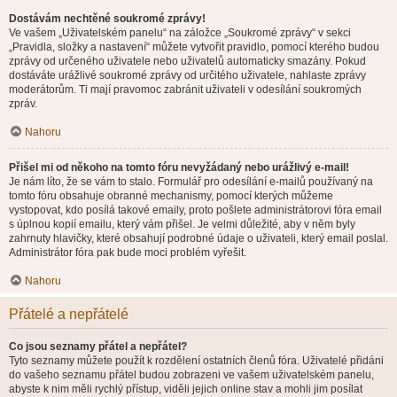
Dostávám nechtěné soukromé zprávy!
Ve vašem „Uživatelském panelu“ na záložce „Soukromé zprávy“ v sekci
„Pravidla, složky a nastavení“ můžete vytvořit pravidlo, pomocí kterého budou
zprávy od určeného uživatele nebo uživatelů automaticky smazány. Pokud
dostáváte urážlivé soukromé zprávy od určitého uživatele, nahlaste zprávy
moderátorům. Ti mají pravomoc zabránit uživateli v odesílání soukromých
zpráv.
Nahoru
Přišel mi od někoho na tomto fóru nevyžádaný nebo urážlivý e-mail!
Je nám líto, že se vám to stalo. Formulář pro odesílání e-mailů používaný na
tomto fóru obsahuje obranné mechanismy, pomocí kterých můžeme
vystopovat, kdo posílá takové emaily, proto pošlete administrátorovi fóra email
s úplnou kopií emailu, který vám přišel. Je velmi důležité, aby v něm byly
zahrnuty hlavičky, které obsahují podrobné údaje o uživateli, který email poslal.
Administrátor fóra pak bude moci problém vyřešit.
Nahoru
Přátelé a nepřátelé
Co jsou seznamy přátel a nepřátel?
Tyto seznamy můžete použít k rozdělení ostatních členů fóra. Uživatelé přidáni
do vašeho seznamu přátel budou zobrazeni ve vašem uživatelském panelu,
abyste k nim měli rychlý přístup, viděli jejich online stav a mohli jim posílat