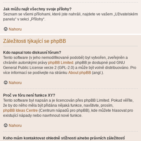
Jak můžu najít všechny svoje přílohy?
Seznam se všemi přílohami, které jste nahráli, najdete ve vašem „Uživatelském
panelu“ v sekci „Přílohy“.
Nahoru
Záležitosti týkající se phpBB
Kdo napsal toto diskusní fórum?
Tento software (v jeho nemodifikované podobě) byl vytvořen, zveřejněn a
chráněn autorskými právy
phpBB Limited
. phpBB je dostupné pod GNU
General Public License verze 2 (GPL-2.0) a může být volně distribuováno. Pro
více informací se podívejte na stránku
About phpBB
(angl.).
Nahoru
Proč ve fóru není funkce XY?
Tento software byl napsán a je licencován přes phpBB Limited. Pokud věříte,
že by do něho měla být přidána nějaká funkce, navštivte, prosím,
phpBB Ideas Centre
(Centrum nápadů pro phpBB), kde můžete hlasovat pro
existující nápady nebo navrhnout nové funkce.
Nahoru
Koho mám kontaktovat ohledně stížnosti a/nebo právních záležitostí