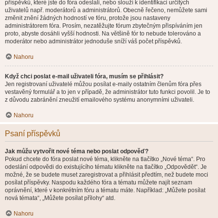
příspěvků, které jste do fóra odeslali, nebo slouží k identifikaci určitých
uživatelů např. moderátorů a administrátorů. Obecně řečeno, nemůžete sami
změnit znění žádných hodností ve fóru, protože jsou nastaveny
administrátorem fóra. Prosím, nezatěžujte fórum zbytečným přispíváním jen
proto, abyste dosáhli vyšší hodnosti. Na většině fór to nebude tolerováno a
moderátor nebo administrátor jednoduše sníží váš počet příspěvků.
Nahoru
Když chci poslat e-mail uživateli fóra, musím se přihlásit?
Jen registrovaní uživatelé můžou posílat e-maily ostatním členům fóra přes
vestavěný formulář a to jen v případě, že administrátor tuto funkci povolil. Je to
z důvodu zabránění zneužití emailového systému anonymními uživateli.
Nahoru
Psaní příspěvků
Jak můžu vytvořit nové téma nebo poslat odpověď?
Pokud chcete do fóra poslat nové téma, klikněte na tlačítko „Nové téma“. Pro
odeslání odpovědi do existujícího tématu klikněte na tlačítko „Odpovědět“. Je
možné, že se budete muset zaregistrovat a přihlásit předtím, než budete moci
posílat příspěvky. Naspodu každého fóra a tématu můžete najít seznam
oprávnění, které v konkrétním fóru a tématu máte. Například: „Můžete posílat
nová témata“, „Můžete posílat přílohy“ atd.
Nahoru