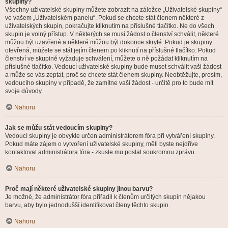
skupiny?
Všechny uživatelské skupiny můžete zobrazit na záložce „Uživatelské skupiny“
ve vašem „Uživatelském panelu“. Pokud se chcete stát členem některé z
uživatelských skupin, pokračujte kliknutím na příslušné tlačítko. Ne do všech
skupin je volný přístup. V některých se musí žádost o členství schválit, některé
můžou být uzavřené a některé můžou být dokonce skryté. Pokud je skupiny
otevřená, můžete se stát jejím členem po kliknutí na příslušné tlačítko. Pokud
členství ve skupině vyžaduje schválení, můžete o ně požádat kliknutím na
příslušné tlačítko. Vedoucí uživatelské skupiny bude muset schválit vaši žádost
a může se vás zeptat, proč se chcete stát členem skupiny. Neobtěžujte, prosím,
vedoucího skupiny v případě, že zamítne vaši žádost - určitě pro to bude mít
svoje důvody.
Nahoru
Jak se můžu stát vedoucím skupiny?
Vedoucí skupiny je obvykle určen administrátorem fóra při vytváření skupiny.
Pokud máte zájem o vytvoření uživatelské skupiny, měli byste nejdříve
kontaktovat administrátora fóra - zkuste mu poslat soukromou zprávu.
Nahoru
Proč mají některé uživatelské skupiny jinou barvu?
Je možné, že administrátor fóra přiřadil k členům určitých skupin nějakou
barvu, aby bylo jednodušší identifikovat členy těchto skupin.
Nahoru