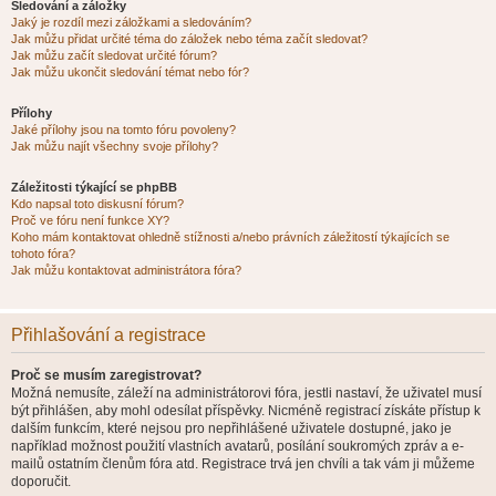
Sledování a záložky
Jaký je rozdíl mezi záložkami a sledováním?
Jak můžu přidat určité téma do záložek nebo téma začít sledovat?
Jak můžu začít sledovat určité fórum?
Jak můžu ukončit sledování témat nebo fór?
Přílohy
Jaké přílohy jsou na tomto fóru povoleny?
Jak můžu najít všechny svoje přílohy?
Záležitosti týkající se phpBB
Kdo napsal toto diskusní fórum?
Proč ve fóru není funkce XY?
Koho mám kontaktovat ohledně stížnosti a/nebo právních záležitostí týkajících se
tohoto fóra?
Jak můžu kontaktovat administrátora fóra?
Přihlašování a registrace
Proč se musím zaregistrovat?
Možná nemusíte, záleží na administrátorovi fóra, jestli nastaví, že uživatel musí
být přihlášen, aby mohl odesílat příspěvky. Nicméně registrací získáte přístup k
dalším funkcím, které nejsou pro nepřihlášené uživatele dostupné, jako je
například možnost použití vlastních avatarů, posílání soukromých zpráv a e-
mailů ostatním členům fóra atd. Registrace trvá jen chvíli a tak vám ji můžeme
doporučit.