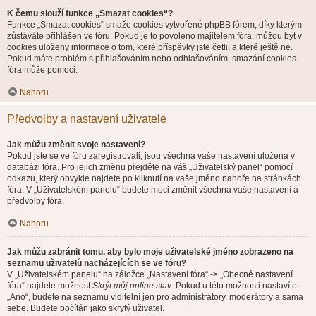
K čemu slouží funkce „Smazat cookies“?
Funkce „Smazat cookies“ smaže cookies vytvořené phpBB fórem, díky kterým
zůstáváte přihlášen ve fóru. Pokud je to povoleno majitelem fóra, můžou být v
cookies uloženy informace o tom, které příspěvky jste četli, a které ještě ne.
Pokud máte problém s přihlašováním nebo odhlašováním, smazání cookies
fóra může pomoci.
Nahoru
Předvolby a nastavení uživatele
Jak můžu změnit svoje nastavení?
Pokud jste se ve fóru zaregistrovali, jsou všechna vaše nastavení uložena v
databázi fóra. Pro jejich změnu přejděte na váš „Uživatelský panel“ pomocí
odkazu, který obvykle najdete po kliknutí na vaše jméno nahoře na stránkách
fóra. V „Uživatelském panelu“ budete moci změnit všechna vaše nastavení a
předvolby fóra.
Nahoru
Jak můžu zabránit tomu, aby bylo moje uživatelské jméno zobrazeno na
seznamu uživatelů nacházejících se ve fóru?
V „Uživatelském panelu“ na záložce „Nastavení fóra“ -> „Obecné nastavení
fóra“ najdete možnost
Skrýt můj online stav
. Pokud u této možnosti nastavíte
„Ano“, budete na seznamu viditelní jen pro administrátory, moderátory a sama
sebe. Budete počítán jako skrytý uživatel.