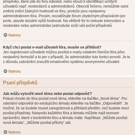
příspěvků, které jste do fóra odeslali, nebo slouží k identifikaci určitých
uživatelů např. moderátorů a administrátorů. Obecně řečeno, nemůžete sami
změnit znění žádných hodností ve fóru, protože jsou nastaveny
administrátorem fóra. Prosím, nezatěžujte fórum zbytečným přispíváním jen
proto, abyste dosáhli vyšší hodnosti. Na většině fór to nebude tolerováno a
moderátor nebo administrátor jednoduše sníží váš počet příspěvků.
Nahoru
Když chci poslat e-mail uživateli fóra, musím se přihlásit?
Jen registrovaní uživatelé můžou posílat e-maily ostatním členům fóra přes
vestavěný formulář a to jen v případě, že administrátor tuto funkci povolil. Je to
z důvodu zabránění zneužití emailového systému anonymními uživateli.
Nahoru
Psaní příspěvků
Jak můžu vytvořit nové téma nebo poslat odpověď?
Pokud chcete do fóra poslat nové téma, klikněte na tlačítko „Nové téma“. Pro
odeslání odpovědi do existujícího tématu klikněte na tlačítko „Odpovědět“. Je
možné, že se budete muset zaregistrovat a přihlásit předtím, než budete moci
posílat příspěvky. Naspodu každého fóra a tématu můžete najít seznam
oprávnění, které v konkrétním fóru a tématu máte. Například: „Můžete posílat
nová témata“, „Můžete posílat přílohy“ atd.
Nahoru