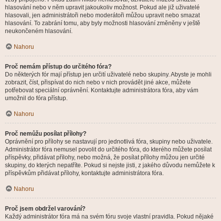
hlasování nebo v něm upravit jakoukoliv možnost. Pokud ale již uživatelé
hlasovali, jen administrátoři nebo moderátoři můžou upravit nebo smazat
hlasování. To zabrání tomu, aby byly možnosti hlasování změněny v ještě
neukončeném hlasování.
Nahoru
Proč nemám přístup do určitého fóra?
Do některých fór mají přístup jen určití uživatelé nebo skupiny. Abyste je mohli
zobrazit, číst, přispívat do nich nebo v nich provádět jiné akce, můžete
potřebovat speciální oprávnění. Kontaktujte administrátora fóra, aby vám
umožnil do fóra přístup.
Nahoru
Proč nemůžu posílat přílohy?
Oprávnění pro přílohy se nastavují pro jednotlivá fóra, skupiny nebo uživatele.
Administrátor fóra nemusel povolit do určitého fóra, do kterého můžete posílat
příspěvky, přidávat přílohy, nebo možná, že posílat přílohy můžou jen určité
skupiny, do kterých nepatříte. Pokud si nejste jisti, z jakého důvodu nemůžete k
příspěvkům přidávat přílohy, kontaktujte administrátora fóra.
Nahoru
Proč jsem obdržel varování?
Každý administrátor fóra má na svém fóru svoje vlastní pravidla. Pokud nějaké