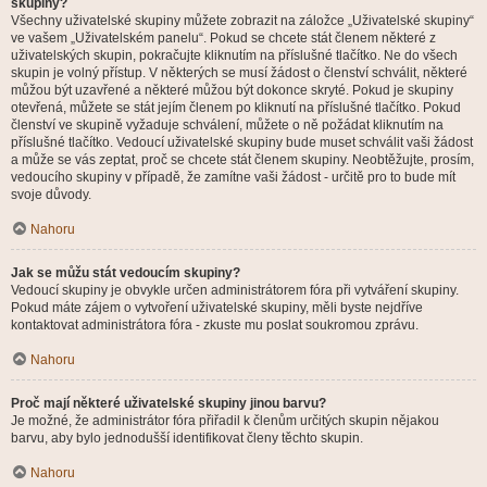
skupiny?
Všechny uživatelské skupiny můžete zobrazit na záložce „Uživatelské skupiny“
ve vašem „Uživatelském panelu“. Pokud se chcete stát členem některé z
uživatelských skupin, pokračujte kliknutím na příslušné tlačítko. Ne do všech
skupin je volný přístup. V některých se musí žádost o členství schválit, některé
můžou být uzavřené a některé můžou být dokonce skryté. Pokud je skupiny
otevřená, můžete se stát jejím členem po kliknutí na příslušné tlačítko. Pokud
členství ve skupině vyžaduje schválení, můžete o ně požádat kliknutím na
příslušné tlačítko. Vedoucí uživatelské skupiny bude muset schválit vaši žádost
a může se vás zeptat, proč se chcete stát členem skupiny. Neobtěžujte, prosím,
vedoucího skupiny v případě, že zamítne vaši žádost - určitě pro to bude mít
svoje důvody.
Nahoru
Jak se můžu stát vedoucím skupiny?
Vedoucí skupiny je obvykle určen administrátorem fóra při vytváření skupiny.
Pokud máte zájem o vytvoření uživatelské skupiny, měli byste nejdříve
kontaktovat administrátora fóra - zkuste mu poslat soukromou zprávu.
Nahoru
Proč mají některé uživatelské skupiny jinou barvu?
Je možné, že administrátor fóra přiřadil k členům určitých skupin nějakou
barvu, aby bylo jednodušší identifikovat členy těchto skupin.
Nahoru