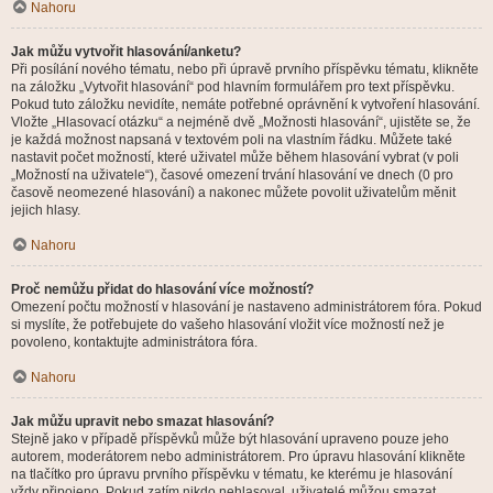
Nahoru
Jak můžu vytvořit hlasování/anketu?
Při posílání nového tématu, nebo při úpravě prvního příspěvku tématu, klikněte
na záložku „Vytvořit hlasování“ pod hlavním formulářem pro text příspěvku.
Pokud tuto záložku nevidíte, nemáte potřebné oprávnění k vytvoření hlasování.
Vložte „Hlasovací otázku“ a nejméně dvě „Možnosti hlasování“, ujistěte se, že
je každá možnost napsaná v textovém poli na vlastním řádku. Můžete také
nastavit počet možností, které uživatel může během hlasování vybrat (v poli
„Možností na uživatele“), časové omezení trvání hlasování ve dnech (0 pro
časově neomezené hlasování) a nakonec můžete povolit uživatelům měnit
jejich hlasy.
Nahoru
Proč nemůžu přidat do hlasování více možností?
Omezení počtu možností v hlasování je nastaveno administrátorem fóra. Pokud
si myslíte, že potřebujete do vašeho hlasování vložit více možností než je
povoleno, kontaktujte administrátora fóra.
Nahoru
Jak můžu upravit nebo smazat hlasování?
Stejně jako v případě příspěvků může být hlasování upraveno pouze jeho
autorem, moderátorem nebo administrátorem. Pro úpravu hlasování klikněte
na tlačítko pro úpravu prvního příspěvku v tématu, ke kterému je hlasování
vždy připojeno. Pokud zatím nikdo nehlasoval, uživatelé můžou smazat