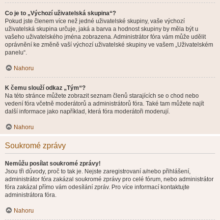
Co je to „Výchozí uživatelská skupina“?
Pokud jste členem více než jedné uživatelské skupiny, vaše výchozí
uživatelská skupina určuje, jaká a barva a hodnost skupiny by měla být u
vašeho uživatelského jména zobrazena. Administrátor fóra vám může udělit
oprávnění ke změně vaší výchozí uživatelské skupiny ve vašem „Uživatelském
panelu“.
Nahoru
K čemu slouží odkaz „Tým“?
Na této stránce můžete zobrazit seznam členů starajících se o chod nebo
vedení fóra včetně moderátorů a administrátorů fóra. Také tam můžete najít
další informace jako například, která fóra moderátoři moderují.
Nahoru
Soukromé zprávy
Nemůžu posílat soukromé zprávy!
Jsou tři důvody, proč to tak je. Nejste zaregistrovaní a/nebo přihlášení,
administrátor fóra zakázal soukromé zprávy pro celé fórum, nebo administrátor
fóra zakázal přímo vám odesílání zpráv. Pro více informací kontaktujte
administrátora fóra.
Nahoru