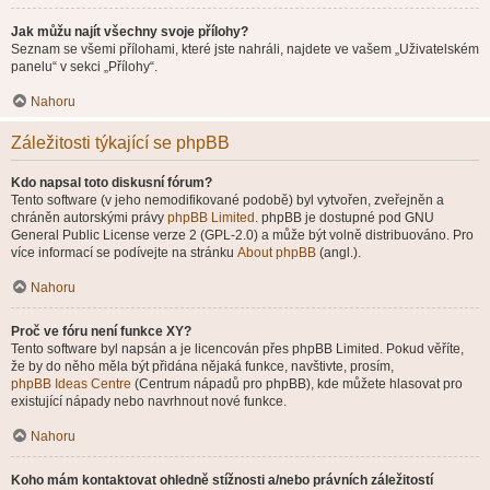
Jak můžu najít všechny svoje přílohy?
Seznam se všemi přílohami, které jste nahráli, najdete ve vašem „Uživatelském
panelu“ v sekci „Přílohy“.
Nahoru
Záležitosti týkající se phpBB
Kdo napsal toto diskusní fórum?
Tento software (v jeho nemodifikované podobě) byl vytvořen, zveřejněn a
chráněn autorskými právy
phpBB Limited
. phpBB je dostupné pod GNU
General Public License verze 2 (GPL-2.0) a může být volně distribuováno. Pro
více informací se podívejte na stránku
About phpBB
(angl.).
Nahoru
Proč ve fóru není funkce XY?
Tento software byl napsán a je licencován přes phpBB Limited. Pokud věříte,
že by do něho měla být přidána nějaká funkce, navštivte, prosím,
phpBB Ideas Centre
(Centrum nápadů pro phpBB), kde můžete hlasovat pro
existující nápady nebo navrhnout nové funkce.
Nahoru
Koho mám kontaktovat ohledně stížnosti a/nebo právních záležitostí