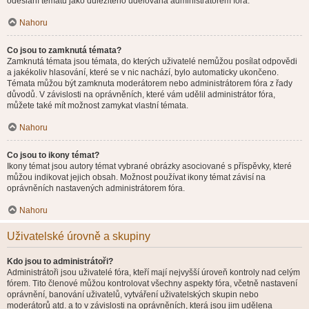
odeslání tématu jako důležitého udělována administrátorem fóra.
Nahoru
Co jsou to zamknutá témata?
Zamknutá témata jsou témata, do kterých uživatelé nemůžou posílat odpovědi
a jakékoliv hlasování, které se v nic nachází, bylo automaticky ukončeno.
Témata můžou být zamknuta moderátorem nebo administrátorem fóra z řady
důvodů. V závislosti na oprávněních, které vám udělil administrátor fóra,
můžete také mít možnost zamykat vlastní témata.
Nahoru
Co jsou to ikony témat?
Ikony témat jsou autory témat vybrané obrázky asociované s příspěvky, které
můžou indikovat jejich obsah. Možnost používat ikony témat závisí na
oprávněních nastavených administrátorem fóra.
Nahoru
Uživatelské úrovně a skupiny
Kdo jsou to administrátoři?
Administrátoři jsou uživatelé fóra, kteří mají nejvyšší úroveň kontroly nad celým
fórem. Tito členové můžou kontrolovat všechny aspekty fóra, včetně nastavení
oprávnění, banování uživatelů, vytváření uživatelských skupin nebo
moderátorů atd. a to v závislosti na oprávněních, která jsou jim udělena