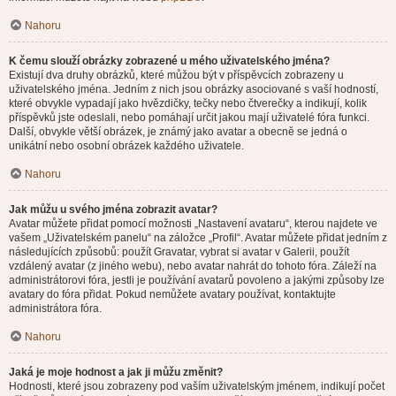
Nahoru
K čemu slouží obrázky zobrazené u mého uživatelského jména?
Existují dva druhy obrázků, které můžou být v příspěvcích zobrazeny u
uživatelského jména. Jedním z nich jsou obrázky asociované s vaší hodností,
které obvykle vypadají jako hvězdičky, tečky nebo čtverečky a indikují, kolik
příspěvků jste odeslali, nebo pomáhají určit jakou mají uživatelé fóra funkci.
Další, obvykle větší obrázek, je známý jako avatar a obecně se jedná o
unikátní nebo osobní obrázek každého uživatele.
Nahoru
Jak můžu u svého jména zobrazit avatar?
Avatar můžete přidat pomocí možnosti „Nastavení avataru“, kterou najdete ve
vašem „Uživatelském panelu“ na záložce „Profil“. Avatar můžete přidat jedním z
následujících způsobů: použít Gravatar, vybrat si avatar v Galerii, použít
vzdálený avatar (z jiného webu), nebo avatar nahrát do tohoto fóra. Záleží na
administrátorovi fóra, jestli je používání avatarů povoleno a jakými způsoby lze
avatary do fóra přidat. Pokud nemůžete avatary používat, kontaktujte
administrátora fóra.
Nahoru
Jaká je moje hodnost a jak ji můžu změnit?
Hodnosti, které jsou zobrazeny pod vaším uživatelským jménem, indikují počet