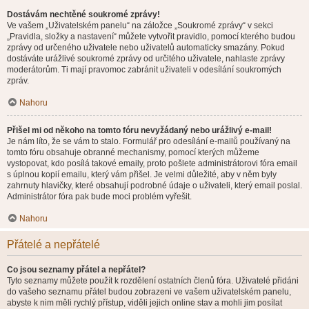
Dostávám nechtěné soukromé zprávy!
Ve vašem „Uživatelském panelu“ na záložce „Soukromé zprávy“ v sekci
„Pravidla, složky a nastavení“ můžete vytvořit pravidlo, pomocí kterého budou
zprávy od určeného uživatele nebo uživatelů automaticky smazány. Pokud
dostáváte urážlivé soukromé zprávy od určitého uživatele, nahlaste zprávy
moderátorům. Ti mají pravomoc zabránit uživateli v odesílání soukromých
zpráv.
Nahoru
Přišel mi od někoho na tomto fóru nevyžádaný nebo urážlivý e-mail!
Je nám líto, že se vám to stalo. Formulář pro odesílání e-mailů používaný na
tomto fóru obsahuje obranné mechanismy, pomocí kterých můžeme
vystopovat, kdo posílá takové emaily, proto pošlete administrátorovi fóra email
s úplnou kopií emailu, který vám přišel. Je velmi důležité, aby v něm byly
zahrnuty hlavičky, které obsahují podrobné údaje o uživateli, který email poslal.
Administrátor fóra pak bude moci problém vyřešit.
Nahoru
Přátelé a nepřátelé
Co jsou seznamy přátel a nepřátel?
Tyto seznamy můžete použít k rozdělení ostatních členů fóra. Uživatelé přidáni
do vašeho seznamu přátel budou zobrazeni ve vašem uživatelském panelu,
abyste k nim měli rychlý přístup, viděli jejich online stav a mohli jim posílat