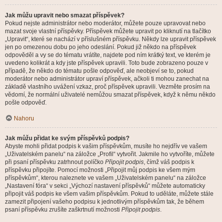
Jak můžu upravit nebo smazat příspěvek?
Pokud nejste administrátor nebo moderátor, můžete pouze upravovat nebo
mazat svoje vlastní příspěvky. Příspěvek můžete upravit po kliknutí na tlačítko
„Upravit“, které se nachází v příslušném příspěvku. Někdy lze upravit příspěvek
jen po omezenou dobu po jeho odeslání. Pokud již někdo na příspěvek
odpověděl a vy se do tématu vrátíte, najdete pod ním krátký text, ve kterém je
uvedeno kolikrát a kdy jste příspěvek upravili. Toto bude zobrazeno pouze v
případě, že někdo do tématu pošle odpověď, ale neobjeví se to, pokud
moderátor nebo administrátor upraví příspěvek, ačkoli ti mohou zanechat na
základě vlastního uvážení vzkaz, proč příspěvek upravili. Vezměte prosím na
vědomí, že normální uživatelé nemůžou smazat příspěvek, když k němu někdo
pošle odpověď.
Nahoru
Jak můžu přidat ke svým příspěvků podpis?
Abyste mohli přidat podpis k vašim příspěvkům, musíte ho nejdřív ve vašem
„Uživatelském panelu“ na záložce „Profil“ vytvořit. Jakmile ho vytvoříte, můžete
při psaní příspěvku zatrhnout políčko
Připojit podpis
, čímž váš podpis k
příspěvku připojíte. Pomocí možnosti „Připojit můj podpis ke všem mým
příspěvkům“, kterou naleznete ve vašem „Uživatelském panelu“ na záložce
„Nastavení fóra“ v sekci „Výchozí nastavení příspěvků“ můžete automaticky
připojit váš podpis ke všem vašim příspěvkům. Pokud to uděláte, můžete stále
zamezit připojení vašeho podpisu k jednotlivým příspěvkům tak, že během
psaní příspěvku zrušíte zaškrtnutí možnosti
Připojit podpis
.