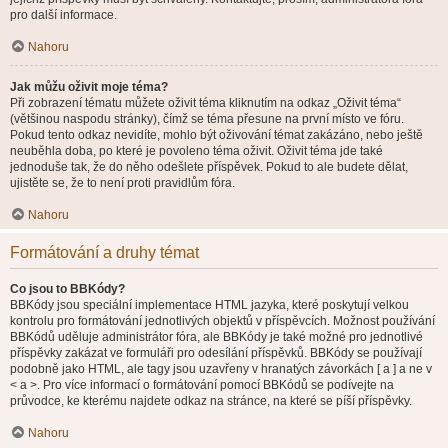
pro další informace.
Nahoru
Jak můžu oživit moje téma?
Při zobrazení tématu můžete oživit téma kliknutím na odkaz „Oživit téma“
(většinou naspodu stránky), čímž se téma přesune na první místo ve fóru.
Pokud tento odkaz nevidíte, mohlo být oživování témat zakázáno, nebo ještě
neuběhla doba, po které je povoleno téma oživit. Oživit téma jde také
jednoduše tak, že do něho odešlete příspěvek. Pokud to ale budete dělat,
ujistěte se, že to není proti pravidlům fóra.
Nahoru
Formátování a druhy témat
Co jsou to BBKódy?
BBKódy jsou speciální implementace HTML jazyka, které poskytují velkou
kontrolu pro formátování jednotlivých objektů v příspěvcích. Možnost používání
BBKódů uděluje administrátor fóra, ale BBKódy je také možné pro jednotlivé
příspěvky zakázat ve formuláři pro odesílání příspěvků. BBKódy se používají
podobně jako HTML, ale tagy jsou uzavřeny v hranatých závorkách [ a ] a ne v
< a >. Pro více informací o formátování pomocí BBKódů se podívejte na
průvodce, ke kterému najdete odkaz na stránce, na které se píší příspěvky.
Nahoru