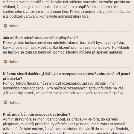
z těchto pravidel porušíte, může vám být uděleno varování. Vezměte prosím na
vědomí, že toto je rozhodnutí administrátora a phpBB Limited nemá nic
společného s varováními na daném fóru. Pokud si nejste jisti, z jakého důvodu
jste obdrželi varování, kontaktujte administrátora fóra.
Nahoru
Jak můžu moderátorovi nahlásit příspěvek?
Pokud je tato funkce povolena administrátorem fóra, měli byste v příspěvku,
který chcete nahlásit, vidět tlačítko (ikonu) pro nahlášení příspěvku. Po kliknutí
na tlačítko se zobrazí formulář, pomocí kterého můžete příspěvek nahlásit.
Nahoru
K čemu slouží tlačítko „Uložit jako rozepsanou zprávu“ zobrazené při psaní
příspěvku?
Pomocí tohoto tlačítka můžete uložit rozepsanou zprávu, abyste ji mohli
dokončit a odeslat později. Pro načtení rozepsaných zpráv přejděte na váš
„Uživatelský panel“, ve kterém naleznete odkaz na vaše rozepsané zprávy.
Nahoru
Proč musí být můj příspěvek schválen?
Administrátor fóra se mohl rozhodnout, že příspěvky ve fóru, do kterého
přispíváte, musí být prohlédnuty předtím, než je budou moci zobrazit ostatní
uživatelé. Je také možné, že vás administrátor fóra vložil do skupiny uživatelů,
jejichž příspěvky musí být schváleny. Kontaktujte, prosím, administrátora fóra