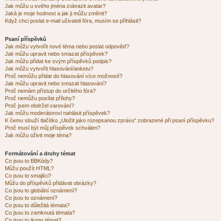
Jak můžu u svého jména zobrazit avatar?
Jaká je moje hodnost a jak ji můžu změnit?
Když chci poslat e-mail uživateli fóra, musím se přihlásit?
Psaní příspěvků
Jak můžu vytvořit nové téma nebo poslat odpověď?
Jak můžu upravit nebo smazat příspěvek?
Jak můžu přidat ke svým příspěvků podpis?
Jak můžu vytvořit hlasování/anketu?
Proč nemůžu přidat do hlasování více možností?
Jak můžu upravit nebo smazat hlasování?
Proč nemám přístup do určitého fóra?
Proč nemůžu posílat přílohy?
Proč jsem obdržel varování?
Jak můžu moderátorovi nahlásit příspěvek?
K čemu slouží tlačítko „Uložit jako rozepsanou zprávu“ zobrazené při psaní příspěvku?
Proč musí být můj příspěvek schválen?
Jak můžu oživit moje téma?
Formátování a druhy témat
Co jsou to BBKódy?
Můžu použít HTML?
Co jsou to smajlíci?
Můžu do příspěvků přidávat obrázky?
Co jsou to globální oznámení?
Co jsou to oznámení?
Co jsou to důležitá témata?
Co jsou to zamknutá témata?
Co jsou to ikony témat?