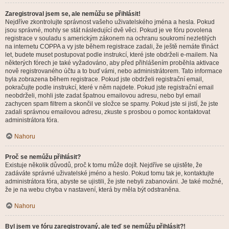
Zaregistroval jsem se, ale nemůžu se přihlásit!
Nejdříve zkontrolujte správnost vašeho uživatelského jména a hesla. Pokud
jsou správné, mohly se stát následující dvě věci. Pokud je ve fóru povolena
registrace v souladu s americkým zákonem na ochranu soukromí nezletilých
na internetu COPPA a vy jste během registrace zadali, že ještě nemáte třináct
let, budete muset postupovat podle instrukcí, které jste obdrželi e-mailem. Na
některých fórech je také vyžadováno, aby před přihlášením proběhla aktivace
nově registrovaného účtu a to buď vámi, nebo administrátorem. Tato informace
byla zobrazena během registrace. Pokud jste obdrželi registrační email,
pokračujte podle instrukcí, které v něm najdete. Pokud jste registrační email
neobdrželi, mohli jste zadat špatnou emailovou adresu, nebo byl email
zachycen spam filtrem a skončil ve složce se spamy. Pokud jste si jistí, že jste
zadali správnou emailovou adresu, zkuste s prosbou o pomoc kontaktovat
administrátora fóra.
Nahoru
Proč se nemůžu přihlásit?
Existuje několik důvodů, proč k tomu může dojít. Nejdříve se ujistěte, že
zadáváte správné uživatelské jméno a heslo. Pokud tomu tak je, kontaktujte
administrátora fóra, abyste se ujistili, že jste nebyli zabanováni. Je také možné,
že je na webu chyba v nastavení, která by měla být odstraněna.
Nahoru
Byl jsem ve fóru zaregistrovaný, ale teď se nemůžu přihlásit?!