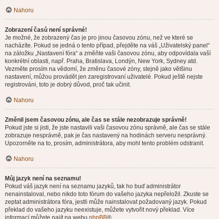
Nahoru
Zobrazení časů není správné!
Je možné, že zobrazený čas je pro jinou časovou zónu, než ve které se
nacházíte. Pokud se jedná o tento případ, přejděte na váš „Uživatelský panel“
na záložku „Nastavení fóra“ a změňte vaši časovou zónu, aby odpovídala vaší
konkrétní oblasti, např. Praha, Bratislava, Londýn, New York, Sydney atd.
Vezměte prosím na vědomí, že změnu časové zóny, stejně jako většinu
nastavení, můžou provádět jen zaregistrovaní uživatelé. Pokud ještě nejste
registrováni, toto je dobrý důvod, proč tak učinit.
Nahoru
Změnil jsem časovou zónu, ale čas se stále nezobrazuje správně!
Pokud jste si jisti, že jste nastavili vaši časovou zónu správně, ale čas se stále
zobrazuje nesprávně, pak je čas nastavený na hodinách serveru nesprávný.
Upozorněte na to, prosím, administrátora, aby mohl tento problém odstranit.
Nahoru
Můj jazyk není na seznamu!
Pokud váš jazyk není na seznamu jazyků, tak ho buď administrátor
nenainstaloval, nebo nikdo toto fórum do vašeho jazyka nepřeložil. Zkuste se
zeptat administrátora fóra, jestli může nainstalovat požadovaný jazyk. Pokud
překlad do vašeho jazyku neexistuje, můžete vytvořit nový překlad. Více
informací můžete najít na webu
phpBB
®.