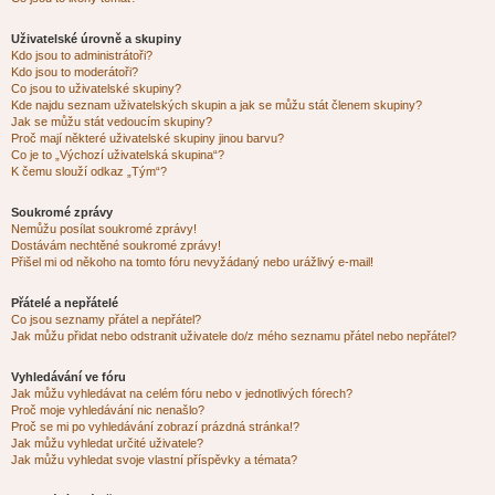
Uživatelské úrovně a skupiny
Kdo jsou to administrátoři?
Kdo jsou to moderátoři?
Co jsou to uživatelské skupiny?
Kde najdu seznam uživatelských skupin a jak se můžu stát členem skupiny?
Jak se můžu stát vedoucím skupiny?
Proč mají některé uživatelské skupiny jinou barvu?
Co je to „Výchozí uživatelská skupina“?
K čemu slouží odkaz „Tým“?
Soukromé zprávy
Nemůžu posílat soukromé zprávy!
Dostávám nechtěné soukromé zprávy!
Přišel mi od někoho na tomto fóru nevyžádaný nebo urážlivý e-mail!
Přátelé a nepřátelé
Co jsou seznamy přátel a nepřátel?
Jak můžu přidat nebo odstranit uživatele do/z mého seznamu přátel nebo nepřátel?
Vyhledávání ve fóru
Jak můžu vyhledávat na celém fóru nebo v jednotlivých fórech?
Proč moje vyhledávání nic nenašlo?
Proč se mi po vyhledávání zobrazí prázdná stránka!?
Jak můžu vyhledat určité uživatele?
Jak můžu vyhledat svoje vlastní příspěvky a témata?