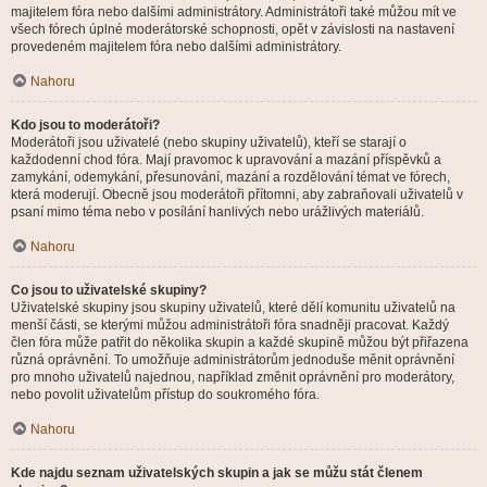
majitelem fóra nebo dalšími administrátory. Administrátoři také můžou mít ve
všech fórech úplné moderátorské schopnosti, opět v závislosti na nastavení
provedeném majitelem fóra nebo dalšími administrátory.
Nahoru
Kdo jsou to moderátoři?
Moderátoři jsou uživatelé (nebo skupiny uživatelů), kteří se starají o
každodenní chod fóra. Mají pravomoc k upravování a mazání příspěvků a
zamykání, odemykání, přesunování, mazání a rozdělování témat ve fórech,
která moderují. Obecně jsou moderátoři přítomni, aby zabraňovali uživatelů v
psaní mimo téma nebo v posílání hanlivých nebo urážlivých materiálů.
Nahoru
Co jsou to uživatelské skupiny?
Uživatelské skupiny jsou skupiny uživatelů, které dělí komunitu uživatelů na
menší části, se kterými můžou administrátoři fóra snadněji pracovat. Každý
člen fóra může patřit do několika skupin a každé skupině můžou být přiřazena
různá oprávnění. To umožňuje administrátorům jednoduše měnit oprávnění
pro mnoho uživatelů najednou, například změnit oprávnění pro moderátory,
nebo povolit uživatelům přístup do soukromého fóra.
Nahoru
Kde najdu seznam uživatelských skupin a jak se můžu stát členem