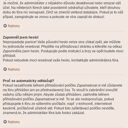
Je možné, že administrátor z nějakého důvodu deaktivoval nebo smazal váš
účet. Na některých fórech také pravidelně odstraňují uživatele, kteří dlouhou
dobu do fóra nic nenapsali, čímž se zmenší velikost databáze. Pokud je to váš
případ, zaregistrujte se znovu a pokuste se více zapojit do diskuzí.
Nahoru
Zapomněl jsem heslo!
Nepropadejte panice! Vaše původní heslo nelze sice získat zpět, ale můžete
ho jednoduše resetovat. Přejděte na přihlašovací stránku a klikněte na odkaz
Zapomněl/a jsem heslo
. Postupujte podle instrukcí a brzy se opět budete moci
přihlásit.
Pokud nebudete moci resetovat vaše heslo, kontaktujte administrátora fóra.
Nahoru
Proč se automaticky odhlašuji?
Pokud nezatrhnete během přihlašování políčko
Zapamatovat si mě
zůstanete
na fóru přihlášen jen po přednastavený čas. To slouží k zabránění zneužití
vašeho účtu někým jiným. Abyste zůstali přihlášeni, zatrhněte během
přihlašování políčko
Zapamatovat si mě
. To se ale nedoporučuje, pokud
přistupujete k fóru ze sdíleného počítače, např. v knihovně, internetové
kavárně, počítačové učebně atd. Pokud toto zaškrtávací políčko nevidíte,
znamená to, že administrátor fóra tuto funkci zakázal.
Nahoru