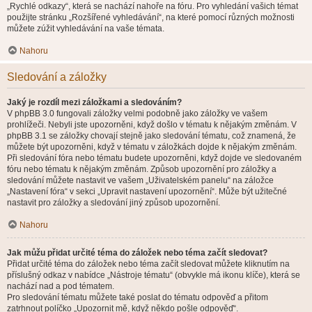
„Rychlé odkazy“, která se nachází nahoře na fóru. Pro vyhledání vašich témat
použijte stránku „Rozšířené vyhledávání“, na které pomocí různých možnosti
můžete zúžit vyhledávání na vaše témata.
Nahoru
Sledování a záložky
Jaký je rozdíl mezi záložkami a sledováním?
V phpBB 3.0 fungovali záložky velmi podobně jako záložky ve vašem
prohlížeči. Nebyli jste upozorněni, když došlo v tématu k nějakým změnám. V
phpBB 3.1 se záložky chovají stejně jako sledování tématu, což znamená, že
můžete být upozorněni, když v tématu v záložkách dojde k nějakým změnám.
Při sledování fóra nebo tématu budete upozorněni, když dojde ve sledovaném
fóru nebo tématu k nějakým změnám. Způsob upozornění pro záložky a
sledování můžete nastavit ve vašem „Uživatelském panelu“ na záložce
„Nastavení fóra“ v sekci „Upravit nastavení upozornění“. Může být užitečné
nastavit pro záložky a sledování jiný způsob upozornění.
Nahoru
Jak můžu přidat určité téma do záložek nebo téma začít sledovat?
Přidat určité téma do záložek nebo téma začít sledovat můžete kliknutím na
příslušný odkaz v nabídce „Nástroje tématu“ (obvykle má ikonu klíče), která se
nachází nad a pod tématem.
Pro sledování tématu můžete také poslat do tématu odpověď a přitom
zatrhnout políčko „Upozornit mě, když někdo pošle odpověď“.