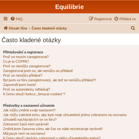
Equilibrie
FAQ
Registrovat
Přihlásit se
H
Obsah fóra
Často kladené otázky
l
Často kladené otázky
e
d
Přihlašování a registrace
Proč se musím zaregistrovat?
a
Co je to COPPA?
t
Proč se nemůžu zaregistrovat?
Zaregistroval jsem se, ale nemůžu se přihlásit!
Proč se nemůžu přihlásit?
Byl jsem ve fóru zaregistrovaný, ale teď se nemůžu přihlásit?!
Zapomněl jsem heslo!
Proč se automaticky odhlašuji?
K čemu slouží funkce „Smazat cookies“?
Předvolby a nastavení uživatele
Jak můžu změnit svoje nastavení?
Jak můžu zabránit tomu, aby bylo moje uživatelské jméno zobrazeno na seznamu
uživatelů nacházejících se ve fóru?
Zobrazení časů není správné!
Změnil jsem časovou zónu, ale čas se stále nezobrazuje správně!
Můj jazyk není na seznamu!
K čemu slouží obrázky zobrazené u mého uživatelského jména?