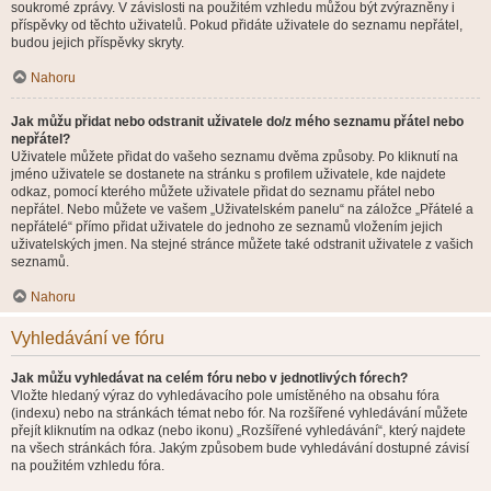
soukromé zprávy. V závislosti na použitém vzhledu můžou být zvýrazněny i
příspěvky od těchto uživatelů. Pokud přidáte uživatele do seznamu nepřátel,
budou jejich příspěvky skryty.
Nahoru
Jak můžu přidat nebo odstranit uživatele do/z mého seznamu přátel nebo
nepřátel?
Uživatele můžete přidat do vašeho seznamu dvěma způsoby. Po kliknutí na
jméno uživatele se dostanete na stránku s profilem uživatele, kde najdete
odkaz, pomocí kterého můžete uživatele přidat do seznamu přátel nebo
nepřátel. Nebo můžete ve vašem „Uživatelském panelu“ na záložce „Přátelé a
nepřátelé“ přímo přidat uživatele do jednoho ze seznamů vložením jejich
uživatelských jmen. Na stejné stránce můžete také odstranit uživatele z vašich
seznamů.
Nahoru
Vyhledávání ve fóru
Jak můžu vyhledávat na celém fóru nebo v jednotlivých fórech?
Vložte hledaný výraz do vyhledávacího pole umístěného na obsahu fóra
(indexu) nebo na stránkách témat nebo fór. Na rozšířené vyhledávání můžete
přejít kliknutím na odkaz (nebo ikonu) „Rozšířené vyhledávání“, který najdete
na všech stránkách fóra. Jakým způsobem bude vyhledávání dostupné závisí
na použitém vzhledu fóra.