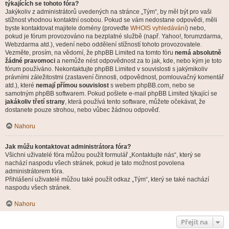
týkajících se tohoto fóra?
Jakýkoliv z administrátorů uvedených na stránce „Tým“, by měl být pro vaši
stížnost vhodnou kontaktní osobou. Pokud se vám nedostane odpovědi, měli
byste kontaktovat majitele domény (proveďte
WHOIS vyhledávání
) nebo,
pokud je fórum provozováno na bezplatné službě (např. Yahoo!, forumzdarma,
Webzdarma atd.), vedení nebo oddělení stížností tohoto provozovatele.
Vezměte, prosím, na vědomí, že phpBB Limited na tomto fóru
nemá absolutně
žádné pravomoci
a nemůže nést odpovědnost za to jak, kde, nebo kým je toto
fórum používáno. Nekontaktujte phpBB Limited v souvislosti s jakýmikoliv
právními záležitostmi (zastavení činnosti, odpovědnost, pomlouvačný komentář
atd.), které
nemají přímou souvislost
s webem phpBB.com, nebo se
samotným phpBB softwarem. Pokud pošlete e-mail phpBB Limited týkající se
jakákoliv třetí strany
, která používá tento software, můžete očekávat, že
dostanete pouze strohou, nebo vůbec žádnou odpověď.
Nahoru
Jak můžu kontaktovat administrátora fóra?
Všichni uživatelé fóra můžou použít formulář „Kontaktujte nás“, který se
nachází naspodu všech stránek, pokud je tato možnost povolena
administrátorem fóra.
Přihlášení uživatelé můžou také použít odkaz „Tým“, který se také nachází
naspodu všech stránek.
Nahoru
Přejít na