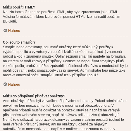
Můžu použít HTML?
Ne. Na tomto fóru nelze používat HTML, aby bylo zpracováno jako HTML.
Většinu formátování, které lze provést pomocí HTML, lze nahradit použitím
BBKódů.
Nahoru
Co jsou to smajlíci?
Smajlíci nebo emotikony jsou malé obrázky, které můžou být použity k
vyjádření pocitů a vytvořeny za použití krátkého kódu, např. kód :) znamená
radost a kód :( znamená smutek. Úplný seznam smajlíků najdete na formuláři,
na kterém se tvoří zprávy a příspěvky. Pokuste se nepoužívat smajlíky v příliš
velkém počtu, protože můžou způsobit nečitelnost příspěvku a moderátoři by je
mohli odstranit, nebo smazat celý váš příspěvek. Administrátor fóra může také
nastavit omezení počtu smajlíků, které lze v příspěvku použít.
Nahoru
Můžu do příspěvků přidávat obrázky?
Ano, obrázky můžou být ve vašich příspěvcích zobrazeny. Pokud administrátor
povolil ve fóru používání příloh, budete moci nahrát obrázek do fóra. V
opačném případě musíte odkázat na obrázek, který se nachází na veřejně
přístupném webovém serveru, např. http://www.priklad.cz/muj-obrazek.gif.
Nemůžete odkázat na obrázek uložený ve vašem vlastním počítači (pokud to
není veřejně přístupný server) ani na obrázky uložené za nějakým
autentizačním mechanizmem, např. v e-mailech na seznamu.cz nebo v