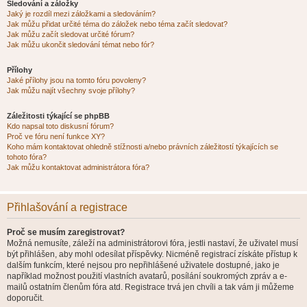
Sledování a záložky
Jaký je rozdíl mezi záložkami a sledováním?
Jak můžu přidat určité téma do záložek nebo téma začít sledovat?
Jak můžu začít sledovat určité fórum?
Jak můžu ukončit sledování témat nebo fór?
Přílohy
Jaké přílohy jsou na tomto fóru povoleny?
Jak můžu najít všechny svoje přílohy?
Záležitosti týkající se phpBB
Kdo napsal toto diskusní fórum?
Proč ve fóru není funkce XY?
Koho mám kontaktovat ohledně stížnosti a/nebo právních záležitostí týkajících se
tohoto fóra?
Jak můžu kontaktovat administrátora fóra?
Přihlašování a registrace
Proč se musím zaregistrovat?
Možná nemusíte, záleží na administrátorovi fóra, jestli nastaví, že uživatel musí
být přihlášen, aby mohl odesílat příspěvky. Nicméně registrací získáte přístup k
dalším funkcím, které nejsou pro nepřihlášené uživatele dostupné, jako je
například možnost použití vlastních avatarů, posílání soukromých zpráv a e-
mailů ostatním členům fóra atd. Registrace trvá jen chvíli a tak vám ji můžeme
doporučit.