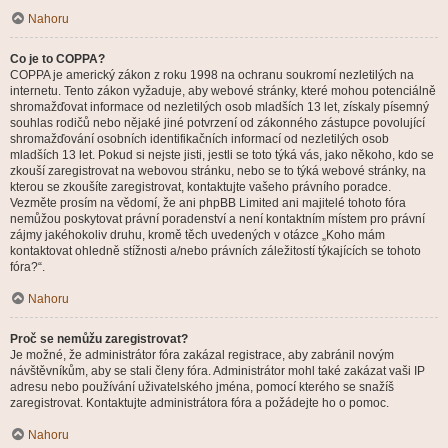
Nahoru
Co je to COPPA?
COPPA je americký zákon z roku 1998 na ochranu soukromí nezletilých na
internetu. Tento zákon vyžaduje, aby webové stránky, které mohou potenciálně
shromažďovat informace od nezletilých osob mladších 13 let, získaly písemný
souhlas rodičů nebo nějaké jiné potvrzení od zákonného zástupce povolující
shromažďování osobních identifikačních informací od nezletilých osob
mladších 13 let. Pokud si nejste jisti, jestli se toto týká vás, jako někoho, kdo se
zkouší zaregistrovat na webovou stránku, nebo se to týká webové stránky, na
kterou se zkoušíte zaregistrovat, kontaktujte vašeho právního poradce.
Vezměte prosím na vědomí, že ani phpBB Limited ani majitelé tohoto fóra
nemůžou poskytovat právní poradenství a není kontaktním místem pro právní
zájmy jakéhokoliv druhu, kromě těch uvedených v otázce „Koho mám
kontaktovat ohledně stížnosti a/nebo právních záležitostí týkajících se tohoto
fóra?“.
Nahoru
Proč se nemůžu zaregistrovat?
Je možné, že administrátor fóra zakázal registrace, aby zabránil novým
návštěvníkům, aby se stali členy fóra. Administrátor mohl také zakázat vaši IP
adresu nebo používání uživatelského jména, pomocí kterého se snažíš
zaregistrovat. Kontaktujte administrátora fóra a požádejte ho o pomoc.
Nahoru