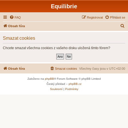
Equilibrie
FAQ
Registrovat
Přihlásit se
H
Obsah fóra
l
Smazat cookies
e
d
Chcete smazat všechna cookies z vašeho disku uložená tímto fórem?
a
t
Obsah fóra
Smazat cookies
Všechny časy jsou v
UTC+02:00
Založeno na
phpBB
® Forum Software © phpBB Limited
Český překlad –
phpBB.cz
Soukromí
|
Podmínky