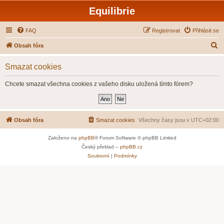
Equilibrie
FAQ
Registrovat
Přihlásit se
H
Obsah fóra
l
Smazat cookies
e
d
Chcete smazat všechna cookies z vašeho disku uložená tímto fórem?
a
t
Obsah fóra
Smazat cookies
Všechny časy jsou v
UTC+02:00
Založeno na
phpBB
® Forum Software © phpBB Limited
Český překlad –
phpBB.cz
Soukromí
|
Podmínky