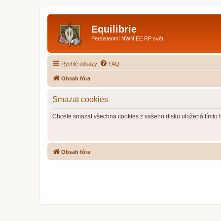
Equilibrie
Persistentní NWN:EE RP svět
Rychlé odkazy
FAQ
Obsah fóra
Smazat cookies
Chcete smazat všechna cookies z vašeho disku uložená tímto 
Obsah fóra