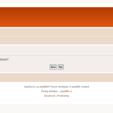
fórem?
Založeno na
phpBB
® Forum Software © phpBB Limited
Český překlad –
phpBB.cz
Soukromí
|
Podmínky