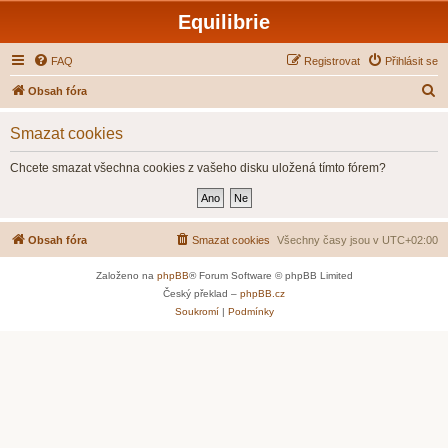
Equilibrie
FAQ
Registrovat
Přihlásit se
H
Obsah fóra
l
Smazat cookies
e
d
Chcete smazat všechna cookies z vašeho disku uložená tímto fórem?
a
t
Obsah fóra
Smazat cookies
Všechny časy jsou v
UTC+02:00
Založeno na
phpBB
® Forum Software © phpBB Limited
Český překlad –
phpBB.cz
Soukromí
|
Podmínky