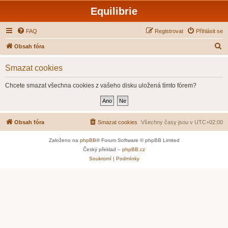
Equilibrie
FAQ
Registrovat
Přihlásit se
H
Obsah fóra
l
Smazat cookies
e
d
Chcete smazat všechna cookies z vašeho disku uložená tímto fórem?
a
t
Obsah fóra
Smazat cookies
Všechny časy jsou v
UTC+02:00
Založeno na
phpBB
® Forum Software © phpBB Limited
Český překlad –
phpBB.cz
Soukromí
|
Podmínky