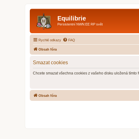
Equilibrie
Persistentní NWN:EE RP svět
Rychlé odkazy
FAQ
Obsah fóra
Smazat cookies
Chcete smazat všechna cookies z vašeho disku uložená tímto 
Obsah fóra