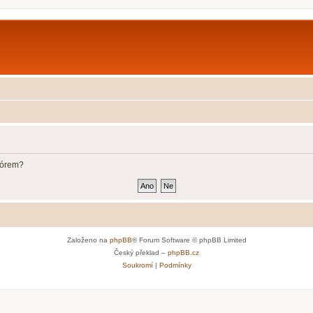
fórem?
Založeno na
phpBB
® Forum Software © phpBB Limited
Český překlad –
phpBB.cz
Soukromí
|
Podmínky