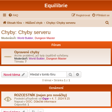
Equilibrie
FAQ
Registrovat
Přihlásit se
H
Obsah fóra
Hlášení chyb
Chyby: Chyby serveru
l
Chyby: Chyby serveru
e
Moderátoři:
World Builder
,
Dungeon Master
d
Fórum
a
Opravené chyby
t
Archiv problémů, jež byly úspěšně vyřešeny.
Moderátoři:
World Builder
,
Dungeon Master
Témata:
7
Hledat
Pokročilé hledání
Nové téma
0 témat • Stránka
1
z
1
Oznámení
ROZCESTNÍK (nejen pro nováčky)
Poslední příspěvek od
Ogar
«
4. 7. 2024 9.15
Napsal v
OOC: Důležité informace
Odpovědi:
1
Nové téma