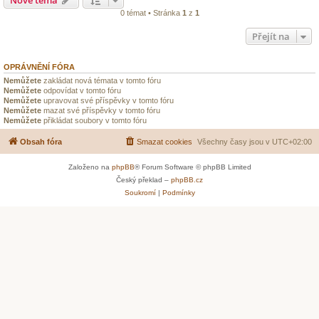
0 témat • Stránka
1
z
1
Přejít na
OPRÁVNĚNÍ FÓRA
Nemůžete
zakládat nová témata v tomto fóru
Nemůžete
odpovídat v tomto fóru
Nemůžete
upravovat své příspěvky v tomto fóru
Nemůžete
mazat své příspěvky v tomto fóru
Nemůžete
přikládat soubory v tomto fóru
Obsah fóra
Smazat cookies
Všechny časy jsou v
UTC+02:00
Založeno na
phpBB
® Forum Software © phpBB Limited
Český překlad –
phpBB.cz
Soukromí
|
Podmínky