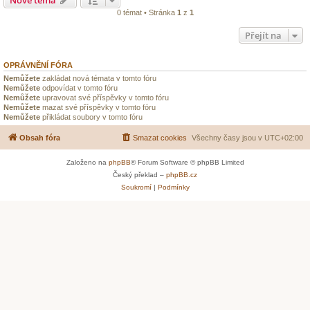
0 témat • Stránka
1
z
1
Přejít na
OPRÁVNĚNÍ FÓRA
Nemůžete
zakládat nová témata v tomto fóru
Nemůžete
odpovídat v tomto fóru
Nemůžete
upravovat své příspěvky v tomto fóru
Nemůžete
mazat své příspěvky v tomto fóru
Nemůžete
přikládat soubory v tomto fóru
Obsah fóra
Smazat cookies
Všechny časy jsou v
UTC+02:00
Založeno na
phpBB
® Forum Software © phpBB Limited
Český překlad –
phpBB.cz
Soukromí
|
Podmínky