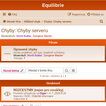
Equilibrie
FAQ
Registrovat
Přihlásit se
H
Obsah fóra
Hlášení chyb
Chyby: Chyby serveru
l
Chyby: Chyby serveru
e
Moderátoři:
World Builder
,
Dungeon Master
d
Fórum
a
Opravené chyby
t
Archiv problémů, jež byly úspěšně vyřešeny.
Moderátoři:
World Builder
,
Dungeon Master
Témata:
7
Hledat
Pokročilé hledání
Nové téma
0 témat • Stránka
1
z
1
Oznámení
ROZCESTNÍK (nejen pro nováčky)
Poslední příspěvek od
Ogar
«
4. 7. 2024 9.15
Napsal v
OOC: Důležité informace
Odpovědi:
1
Nové téma