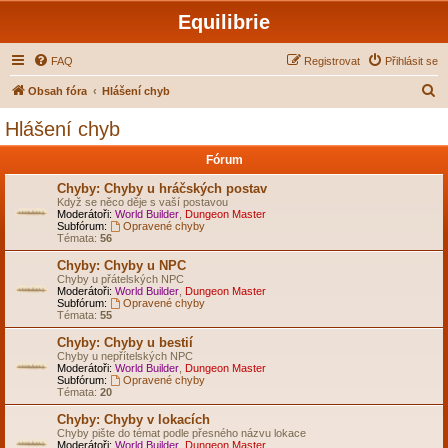
Equilibrie
FAQ
Registrovat
Přihlásit se
H
Obsah fóra
Hlášení chyb
l
Hlášení chyb
e
Fórum
d
a
Chyby: Chyby u hráčských postav
Když se něco děje s vaší postavou
t
Moderátoři:
World Builder
,
Dungeon Master
Subfórum:
Opravené chyby
Témata:
56
Chyby: Chyby u NPC
Chyby u přátelských NPC
Moderátoři:
World Builder
,
Dungeon Master
Subfórum:
Opravené chyby
Témata:
55
Chyby: Chyby u bestií
Chyby u nepřítelských NPC
Moderátoři:
World Builder
,
Dungeon Master
Subfórum:
Opravené chyby
Témata:
20
Chyby: Chyby v lokacích
Chyby pište do témat podle přesného názvu lokace
Moderátoři:
World Builder
,
Dungeon Master