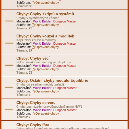
Subfórum:
Opravené chyby
Témata:
88
Chyby: Chyby skriptů a systémů
Chyby v systémových věcech
Moderátoři:
World Builder
,
Dungeon Master
Subfórum:
Opravené chyby
Témata:
23
Chyby: Chyby kouzel a modliteb
Když zlobí kouzla a modlitby
Moderátoři:
World Builder
,
Dungeon Master
Subfórum:
Opravené chyby
Témata:
27
Chyby: Chyby věcí
Pokud nějaká věc nefunguje tak jak má.
Moderátoři:
World Builder
,
Dungeon Master
Subfórum:
Opravené chyby
Témata:
72
Chyby: Ostatní chyby modulu Equilibrie
Chyby co se nikam nedaly zařadit
Moderátoři:
World Builder
,
Dungeon Master
Subfórum:
Opravené chyby
Témata:
1
Chyby: Chyby serveru
Chyby pocházející pravděpodobně mimo NWN
Moderátoři:
World Builder
,
Dungeon Master
Subfórum:
Opravené chyby
Témata:
7
Chyby: Chyby fóra
Pokud něco špatně vidíte, nebo máte přístup kam byste neměli mít...