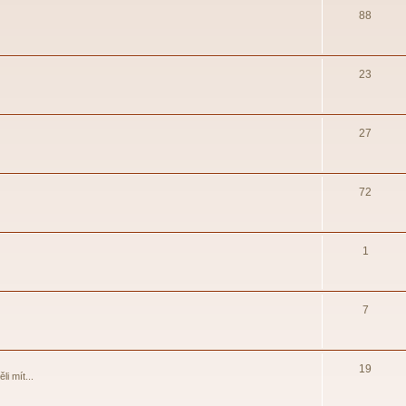
88
23
27
72
1
7
19
i mít...