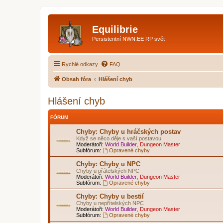
Equilibrie
Persistentní NWN:EE RP svět
Rychlé odkazy
FAQ
Obsah fóra
Hlášení chyb
Hlášení chyb
FÓRUM
Chyby: Chyby u hráčských postav
Když se něco děje s vaší postavou
Moderátoři:
World Builder
,
Dungeon Master
Subfórum:
Opravené chyby
Chyby: Chyby u NPC
Chyby u přátelských NPC
Moderátoři:
World Builder
,
Dungeon Master
Subfórum:
Opravené chyby
Chyby: Chyby u bestií
Chyby u nepřítelských NPC
Moderátoři:
World Builder
,
Dungeon Master
Subfórum:
Opravené chyby