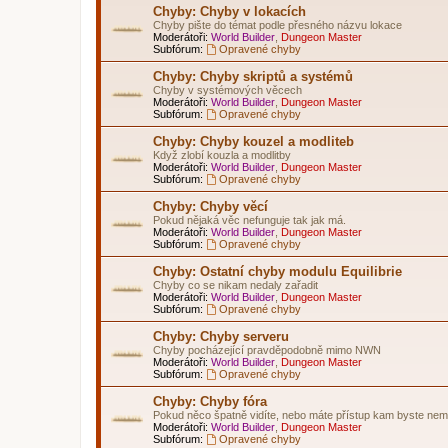
Chyby: Chyby v lokacích
Chyby pište do témat podle přesného názvu lokace
Moderátoři:
World Builder
,
Dungeon Master
Subfórum:
Opravené chyby
Chyby: Chyby skriptů a systémů
Chyby v systémových věcech
Moderátoři:
World Builder
,
Dungeon Master
Subfórum:
Opravené chyby
Chyby: Chyby kouzel a modliteb
Když zlobí kouzla a modlitby
Moderátoři:
World Builder
,
Dungeon Master
Subfórum:
Opravené chyby
Chyby: Chyby věcí
Pokud nějaká věc nefunguje tak jak má.
Moderátoři:
World Builder
,
Dungeon Master
Subfórum:
Opravené chyby
Chyby: Ostatní chyby modulu Equilibrie
Chyby co se nikam nedaly zařadit
Moderátoři:
World Builder
,
Dungeon Master
Subfórum:
Opravené chyby
Chyby: Chyby serveru
Chyby pocházející pravděpodobně mimo NWN
Moderátoři:
World Builder
,
Dungeon Master
Subfórum:
Opravené chyby
Chyby: Chyby fóra
Pokud něco špatně vidíte, nebo máte přístup kam byste neměl
Moderátoři:
World Builder
,
Dungeon Master
Subfórum:
Opravené chyby