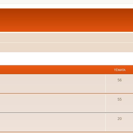
TÉMATA
56
55
20