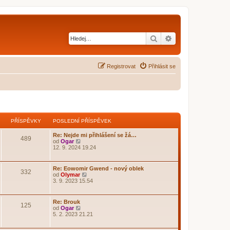
Hledat
Pokročilé hledání
Registrovat
Přihlásit se
PŘÍSPĚVKY
POSLEDNÍ PŘÍSPĚVEK
Re: Nejde mi přihlášení se žá…
489
Z
od
Ogar
o
12. 9. 2024 19.24
b
r
a
Re: Eowomir Gwend - nový oblek
332
z
Z
od
Olymar
i
o
3. 9. 2023 15.54
t
b
p
r
o
a
Re: Brouk
s
125
z
Z
od
Ogar
l
i
o
5. 2. 2023 21.21
e
t
b
d
p
r
n
o