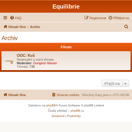
Equilibrie
FAQ
Registrovat
Přihlásit se
H
Obsah fóra
Archiv
l
Archiv
e
Fórum
d
a
OOC: Koš
Neaktuální a stará témata
t
Moderátor:
Dungeon Master
Témata:
730
Přejít na
Obsah fóra
Smazat cookies
Všechny časy jsou v
UTC+02:00
Založeno na
phpBB
® Forum Software © phpBB Limited
Český překlad –
phpBB.cz
Soukromí
|
Podmínky