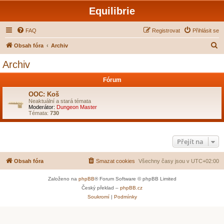
Equilibrie
FAQ
Registrovat
Přihlásit se
H
Obsah fóra
Archiv
l
Archiv
e
Fórum
d
a
OOC: Koš
Neaktuální a stará témata
t
Moderátor:
Dungeon Master
Témata:
730
Přejít na
Obsah fóra
Smazat cookies
Všechny časy jsou v
UTC+02:00
Založeno na
phpBB
® Forum Software © phpBB Limited
Český překlad –
phpBB.cz
Soukromí
|
Podmínky