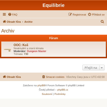
Equilibrie
FAQ
Registrovat
Přihlásit se
H
Obsah fóra
Archiv
l
Archiv
e
Fórum
d
a
OOC: Koš
Neaktuální a stará témata
t
Moderátor:
Dungeon Master
Témata:
730
Přejít na
Obsah fóra
Smazat cookies
Všechny časy jsou v
UTC+02:00
Založeno na
phpBB
® Forum Software © phpBB Limited
Český překlad –
phpBB.cz
Soukromí
|
Podmínky