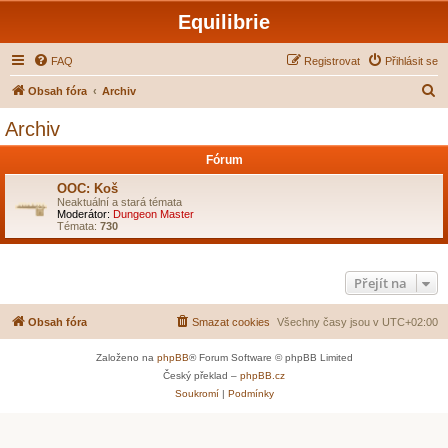
Equilibrie
FAQ
Registrovat
Přihlásit se
H
Obsah fóra
Archiv
l
Archiv
e
Fórum
d
a
OOC: Koš
Neaktuální a stará témata
t
Moderátor:
Dungeon Master
Témata:
730
Přejít na
Obsah fóra
Smazat cookies
Všechny časy jsou v
UTC+02:00
Založeno na
phpBB
® Forum Software © phpBB Limited
Český překlad –
phpBB.cz
Soukromí
|
Podmínky