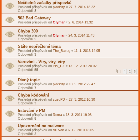
Nečitelné začatky přispevků
Poslední příspěvek od
placidity
«
27. 7. 2014 18.22
Odpovědi:
8
502 Bad Gateway
Poslední příspěvek od
Olymar
«
2. 6. 2014 13.32
Chyba 300
Poslední příspěvek od
Olymar
«
24. 3. 2014 11.43
Odpovědi:
5
Stále nepřečtené téma
Poslední příspěvek od
The_Balrog
«
11. 1. 2013 14.05
Odpovědi:
3
Varování - Viry, viry, viry
Poslední příspěvek od
Pipi_CZ
«
13. 12. 2012 20.02
Odpovědi:
55
1
2
3
Divný topic
Poslední příspěvek od
placidity
«
10. 5. 2012 22.47
Odpovědi:
7
Chyba kódování
Poslední příspěvek od
zuzuPD
«
27. 3. 2012 10.30
Odpovědi:
3
listování v PM
Poslední příspěvek od
Roma
«
13. 3. 2011 19.06
Odpovědi:
5
Upozornění na malware
Poslední příspěvek od
dzuvak
«
6. 12. 2010 18.05
Odpovědi:
2