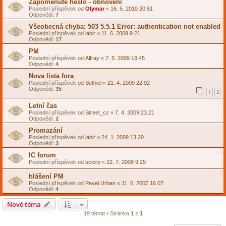
Zapomenuté heslo - obnovení
Poslední příspěvek od
Olymar
«
16. 5. 2010 20.51
Odpovědi:
7
Všeobecná chyba: 503 5.5.1 Error: authentication not enabled
Poslední příspěvek od
labir
«
11. 6. 2009 9.21
Odpovědi:
17
PM
Poslední příspěvek od
Alfray
«
7. 5. 2009 18.45
Odpovědi:
4
Nova lista fora
Poslední příspěvek od
Sethiel
«
21. 4. 2009 22.02
Odpovědi:
35
1
2
Letní čas
Poslední příspěvek od
Street_cz
«
7. 4. 2009 23.21
Odpovědi:
2
Promazání
Poslední příspěvek od
labir
«
24. 1. 2009 13.20
Odpovědi:
3
IC forum
Poslední příspěvek od
sciorp
«
22. 7. 2008 9.29
hlášení PM
Poslední příspěvek od
Pavel Urban
«
11. 6. 2007 16.07
Odpovědi:
4
Nové téma
19 témat • Stránka
1
z
1