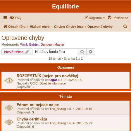
Equilibrie
FAQ
Registrovat
Přihlásit se
H
Obsah fóra
Hlášení chyb
Chyby: Chyby fóra
Opravené chyby
l
Opravené chyby
e
Moderátoři:
World Builder
,
Dungeon Master
d
Hledat
Pokročilé hledání
Nové téma
a
19 témat • Stránka
1
z
1
t
Oznámení
ROZCESTNÍK (nejen pro nováčky)
Poslední příspěvek od
Ogar
«
4. 7. 2024 9.15
Napsal v
OOC: Důležité informace
Odpovědi:
1
Témata
Fórum mi nejede na pc
Poslední příspěvek od
The_Balrog
«
8. 4. 2019 19.15
Odpovědi:
3
Chyba certifikátu
Poslední příspěvek od
The_Balrog
«
6. 4. 2015 15.29
Odpovědi:
6