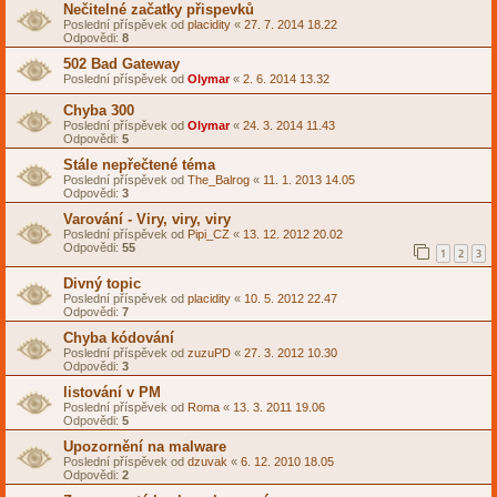
Nečitelné začatky přispevků
Poslední příspěvek od
placidity
«
27. 7. 2014 18.22
Odpovědi:
8
502 Bad Gateway
Poslední příspěvek od
Olymar
«
2. 6. 2014 13.32
Chyba 300
Poslední příspěvek od
Olymar
«
24. 3. 2014 11.43
Odpovědi:
5
Stále nepřečtené téma
Poslední příspěvek od
The_Balrog
«
11. 1. 2013 14.05
Odpovědi:
3
Varování - Viry, viry, viry
Poslední příspěvek od
Pipi_CZ
«
13. 12. 2012 20.02
Odpovědi:
55
1
2
3
Divný topic
Poslední příspěvek od
placidity
«
10. 5. 2012 22.47
Odpovědi:
7
Chyba kódování
Poslední příspěvek od
zuzuPD
«
27. 3. 2012 10.30
Odpovědi:
3
listování v PM
Poslední příspěvek od
Roma
«
13. 3. 2011 19.06
Odpovědi:
5
Upozornění na malware
Poslední příspěvek od
dzuvak
«
6. 12. 2010 18.05
Odpovědi:
2