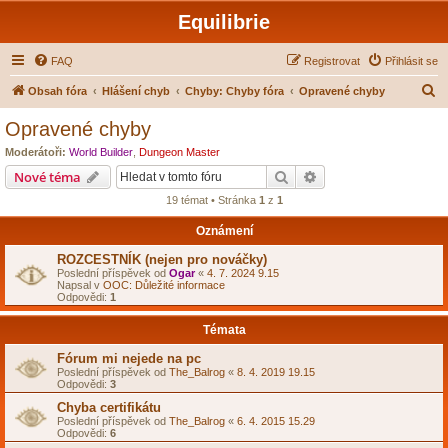
Equilibrie
FAQ
Registrovat
Přihlásit se
H
Obsah fóra
Hlášení chyb
Chyby: Chyby fóra
Opravené chyby
l
Opravené chyby
e
Moderátoři:
World Builder
,
Dungeon Master
d
Hledat
Pokročilé hledání
Nové téma
a
19 témat • Stránka
1
z
1
t
Oznámení
ROZCESTNÍK (nejen pro nováčky)
Poslední příspěvek od
Ogar
«
4. 7. 2024 9.15
Napsal v
OOC: Důležité informace
Odpovědi:
1
Témata
Fórum mi nejede na pc
Poslední příspěvek od
The_Balrog
«
8. 4. 2019 19.15
Odpovědi:
3
Chyba certifikátu
Poslední příspěvek od
The_Balrog
«
6. 4. 2015 15.29
Odpovědi:
6