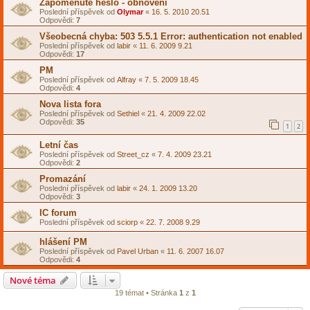
Zapomenuté heslo - obnovení
Poslední příspěvek od
Olymar
«
16. 5. 2010 20.51
Odpovědi:
7
Všeobecná chyba: 503 5.5.1 Error: authentication not enabled
Poslední příspěvek od
labir
«
11. 6. 2009 9.21
Odpovědi:
17
PM
Poslední příspěvek od
Alfray
«
7. 5. 2009 18.45
Odpovědi:
4
Nova lista fora
Poslední příspěvek od
Sethiel
«
21. 4. 2009 22.02
Odpovědi:
35
1
2
Letní čas
Poslední příspěvek od
Street_cz
«
7. 4. 2009 23.21
Odpovědi:
2
Promazání
Poslední příspěvek od
labir
«
24. 1. 2009 13.20
Odpovědi:
3
IC forum
Poslední příspěvek od
sciorp
«
22. 7. 2008 9.29
hlášení PM
Poslední příspěvek od
Pavel Urban
«
11. 6. 2007 16.07
Odpovědi:
4
Nové téma
19 témat • Stránka
1
z
1