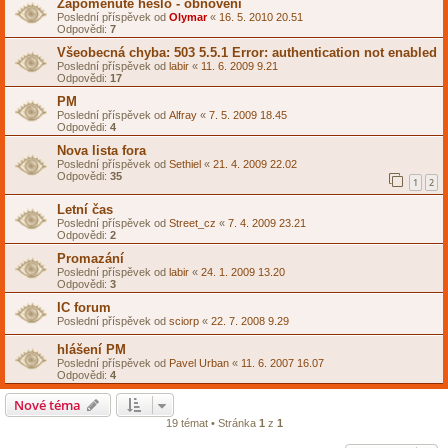
Zapomenuté heslo - obnovení
Poslední příspěvek od
Olymar
«
16. 5. 2010 20.51
Odpovědi:
7
Všeobecná chyba: 503 5.5.1 Error: authentication not enabled
Poslední příspěvek od
labir
«
11. 6. 2009 9.21
Odpovědi:
17
PM
Poslední příspěvek od
Alfray
«
7. 5. 2009 18.45
Odpovědi:
4
Nova lista fora
Poslední příspěvek od
Sethiel
«
21. 4. 2009 22.02
Odpovědi:
35
1
2
Letní čas
Poslední příspěvek od
Street_cz
«
7. 4. 2009 23.21
Odpovědi:
2
Promazání
Poslední příspěvek od
labir
«
24. 1. 2009 13.20
Odpovědi:
3
IC forum
Poslední příspěvek od
sciorp
«
22. 7. 2008 9.29
hlášení PM
Poslední příspěvek od
Pavel Urban
«
11. 6. 2007 16.07
Odpovědi:
4
Nové téma
19 témat • Stránka
1
z
1