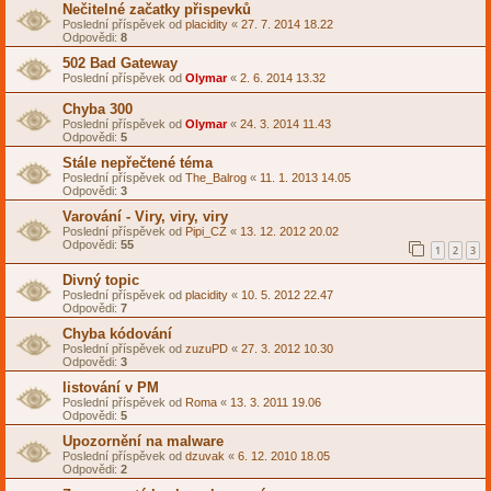
Nečitelné začatky přispevků
Poslední příspěvek od
placidity
«
27. 7. 2014 18.22
Odpovědi:
8
502 Bad Gateway
Poslední příspěvek od
Olymar
«
2. 6. 2014 13.32
Chyba 300
Poslední příspěvek od
Olymar
«
24. 3. 2014 11.43
Odpovědi:
5
Stále nepřečtené téma
Poslední příspěvek od
The_Balrog
«
11. 1. 2013 14.05
Odpovědi:
3
Varování - Viry, viry, viry
Poslední příspěvek od
Pipi_CZ
«
13. 12. 2012 20.02
Odpovědi:
55
1
2
3
Divný topic
Poslední příspěvek od
placidity
«
10. 5. 2012 22.47
Odpovědi:
7
Chyba kódování
Poslední příspěvek od
zuzuPD
«
27. 3. 2012 10.30
Odpovědi:
3
listování v PM
Poslední příspěvek od
Roma
«
13. 3. 2011 19.06
Odpovědi:
5
Upozornění na malware
Poslední příspěvek od
dzuvak
«
6. 12. 2010 18.05
Odpovědi:
2