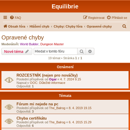
Equilibrie
FAQ
Registrovat
Přihlásit se
H
Obsah fóra
Hlášení chyb
Chyby: Chyby fóra
Opravené chyby
l
Opravené chyby
e
Moderátoři:
World Builder
,
Dungeon Master
d
Hledat
Pokročilé hledání
Nové téma
a
19 témat • Stránka
1
z
1
t
Oznámení
ROZCESTNÍK (nejen pro nováčky)
Poslední příspěvek od
Ogar
«
4. 7. 2024 9.15
Napsal v
OOC: Důležité informace
Odpovědi:
1
Témata
Fórum mi nejede na pc
Poslední příspěvek od
The_Balrog
«
8. 4. 2019 19.15
Odpovědi:
3
Chyba certifikátu
Poslední příspěvek od
The_Balrog
«
6. 4. 2015 15.29
Odpovědi:
6