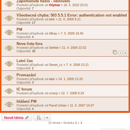
Zapomenuté heslo - obnovení
Poslední příspěvek od
Olymar
«
16. 5. 2010 20.51
Odpovědi:
7
Všeobecná chyba: 503 5.5.1 Error: authentication not enabled
Poslední příspěvek od
labir
«
11. 6. 2009 9.21
Odpovědi:
17
PM
Poslední příspěvek od
Alfray
«
7. 5. 2009 18.45
Odpovědi:
4
Nova lista fora
Poslední příspěvek od
Sethiel
«
21. 4. 2009 22.02
Odpovědi:
35
1
2
Letní čas
Poslední příspěvek od
Street_cz
«
7. 4. 2009 23.21
Odpovědi:
2
Promazání
Poslední příspěvek od
labir
«
24. 1. 2009 13.20
Odpovědi:
3
IC forum
Poslední příspěvek od
sciorp
«
22. 7. 2008 9.29
hlášení PM
Poslední příspěvek od
Pavel Urban
«
11. 6. 2007 16.07
Odpovědi:
4
Nové téma
19 témat • Stránka
1
z
1