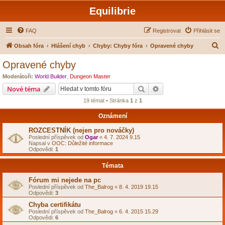
Equilibrie
FAQ
Registrovat
Přihlásit se
H
Obsah fóra
Hlášení chyb
Chyby: Chyby fóra
Opravené chyby
l
Opravené chyby
e
Moderátoři:
World Builder
,
Dungeon Master
d
Hledat
Pokročilé hledání
Nové téma
a
19 témat • Stránka
1
z
1
t
Oznámení
ROZCESTNÍK (nejen pro nováčky)
Poslední příspěvek od
Ogar
«
4. 7. 2024 9.15
Napsal v
OOC: Důležité informace
Odpovědi:
1
Témata
Fórum mi nejede na pc
Poslední příspěvek od
The_Balrog
«
8. 4. 2019 19.15
Odpovědi:
3
Chyba certifikátu
Poslední příspěvek od
The_Balrog
«
6. 4. 2015 15.29
Odpovědi:
6