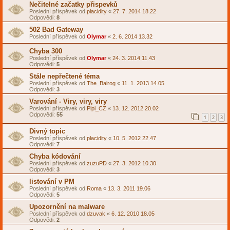
Nečitelné začatky přispevků
Poslední příspěvek od
placidity
«
27. 7. 2014 18.22
Odpovědi:
8
502 Bad Gateway
Poslední příspěvek od
Olymar
«
2. 6. 2014 13.32
Chyba 300
Poslední příspěvek od
Olymar
«
24. 3. 2014 11.43
Odpovědi:
5
Stále nepřečtené téma
Poslední příspěvek od
The_Balrog
«
11. 1. 2013 14.05
Odpovědi:
3
Varování - Viry, viry, viry
Poslední příspěvek od
Pipi_CZ
«
13. 12. 2012 20.02
Odpovědi:
55
1
2
3
Divný topic
Poslední příspěvek od
placidity
«
10. 5. 2012 22.47
Odpovědi:
7
Chyba kódování
Poslední příspěvek od
zuzuPD
«
27. 3. 2012 10.30
Odpovědi:
3
listování v PM
Poslední příspěvek od
Roma
«
13. 3. 2011 19.06
Odpovědi:
5
Upozornění na malware
Poslední příspěvek od
dzuvak
«
6. 12. 2010 18.05
Odpovědi:
2