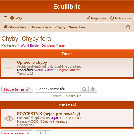
Equilibrie
FAQ
Registrovat
Přihlásit se
H
Obsah fóra
Hlášení chyb
Chyby: Chyby fóra
l
Chyby: Chyby fóra
e
Moderátoři:
World Builder
,
Dungeon Master
d
Fórum
a
Opravené chyby
t
Archiv problémů, jež byly úspěšně vyřešeny.
Moderátoři:
World Builder
,
Dungeon Master
Témata:
19
Hledat
Pokročilé hledání
Nové téma
0 témat • Stránka
1
z
1
Oznámení
ROZCESTNÍK (nejen pro nováčky)
Poslední příspěvek od
Ogar
«
4. 7. 2024 9.15
Napsal v
OOC: Důležité informace
Odpovědi:
1
Nové téma