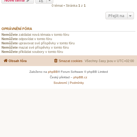
0 témat • Stránka
1
z
1
Přejít na
OPRÁVNĚNÍ FÓRA
Nemůžete
zakládat nová témata v tomto fóru
Nemůžete
odpovídat v tomto fóru
Nemůžete
upravovat své příspěvky v tomto fóru
Nemůžete
mazat své příspěvky v tomto fóru
Nemůžete
přikládat soubory v tomto fóru
Obsah fóra
Smazat cookies
Všechny časy jsou v
UTC+02:00
Založeno na
phpBB
® Forum Software © phpBB Limited
Český překlad –
phpBB.cz
Soukromí
|
Podmínky