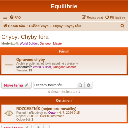
Equilibrie
FAQ
Registrovat
Přihlásit se
H
Obsah fóra
Hlášení chyb
Chyby: Chyby fóra
l
Chyby: Chyby fóra
e
Moderátoři:
World Builder
,
Dungeon Master
d
Fórum
a
Opravené chyby
t
Archiv problémů, jež byly úspěšně vyřešeny.
Moderátoři:
World Builder
,
Dungeon Master
Témata:
19
Hledat
Pokročilé hledání
Nové téma
0 témat • Stránka
1
z
1
Oznámení
ROZCESTNÍK (nejen pro nováčky)
Poslední příspěvek od
Ogar
«
4. 7. 2024 9.15
Napsal v
OOC: Důležité informace
Odpovědi:
1
Nové téma