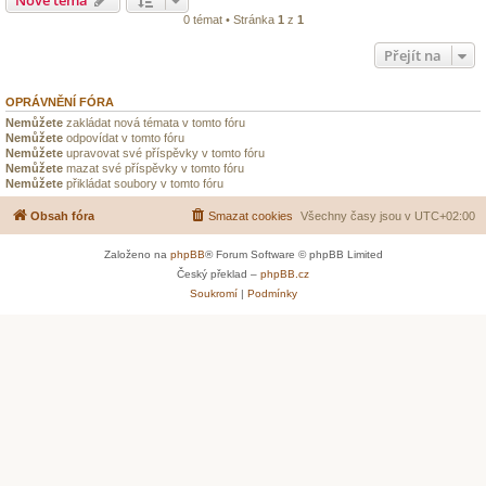
0 témat • Stránka
1
z
1
Přejít na
OPRÁVNĚNÍ FÓRA
Nemůžete
zakládat nová témata v tomto fóru
Nemůžete
odpovídat v tomto fóru
Nemůžete
upravovat své příspěvky v tomto fóru
Nemůžete
mazat své příspěvky v tomto fóru
Nemůžete
přikládat soubory v tomto fóru
Obsah fóra
Smazat cookies
Všechny časy jsou v
UTC+02:00
Založeno na
phpBB
® Forum Software © phpBB Limited
Český překlad –
phpBB.cz
Soukromí
|
Podmínky