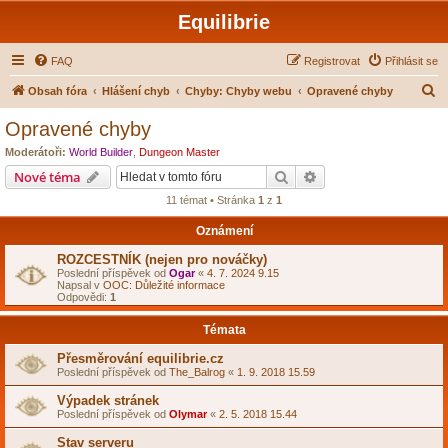
Equilibrie
FAQ
Registrovat
Přihlásit se
H
Obsah fóra
Hlášení chyb
Chyby: Chyby webu
Opravené chyby
l
Opravené chyby
e
Moderátoři:
World Builder
,
Dungeon Master
d
Hledat
Pokročilé hledání
Nové téma
a
11 témat • Stránka
1
z
1
t
Oznámení
ROZCESTNÍK (nejen pro nováčky)
Poslední příspěvek od
Ogar
«
4. 7. 2024 9.15
Napsal v
OOC: Důležité informace
Odpovědi:
1
Témata
Přesměrování equilibrie.cz
Poslední příspěvek od
The_Balrog
«
1. 9. 2018 15.59
Výpadek stránek
Poslední příspěvek od
Olymar
«
2. 5. 2018 15.44
Stav serveru