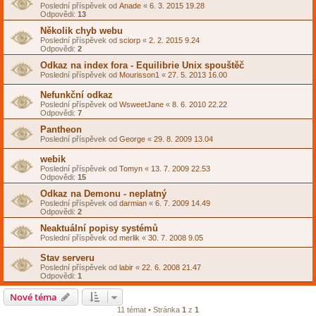
Poslední příspěvek od
Anade
«
6. 3. 2015 19.28
Odpovědi:
13
Několik chyb webu
Poslední příspěvek od
sciorp
«
2. 2. 2015 9.24
Odpovědi:
2
Odkaz na index fora - Equilibrie Unix spouštěč
Poslední příspěvek od
Mourisson1
«
27. 5. 2013 16.00
Nefunkční odkaz
Poslední příspěvek od
WsweetJane
«
8. 6. 2010 22.22
Odpovědi:
7
Pantheon
Poslední příspěvek od
George
«
29. 8. 2009 13.04
webik
Poslední příspěvek od
Tomyn
«
13. 7. 2009 22.53
Odpovědi:
15
Odkaz na Demonu - neplatný
Poslední příspěvek od
darmian
«
6. 7. 2009 14.49
Odpovědi:
2
Neaktuální popisy systémů
Poslední příspěvek od
merlik
«
30. 7. 2008 9.05
Stav serveru
Poslední příspěvek od
labir
«
22. 6. 2008 21.47
Odpovědi:
1
Nové téma
11 témat • Stránka
1
z
1