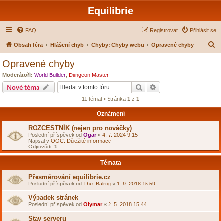
Equilibrie
FAQ
Registrovat
Přihlásit se
H
Obsah fóra
Hlášení chyb
Chyby: Chyby webu
Opravené chyby
l
Opravené chyby
e
Moderátoři:
World Builder
,
Dungeon Master
d
Hledat
Pokročilé hledání
Nové téma
a
11 témat • Stránka
1
z
1
t
Oznámení
ROZCESTNÍK (nejen pro nováčky)
Poslední příspěvek od
Ogar
«
4. 7. 2024 9.15
Napsal v
OOC: Důležité informace
Odpovědi:
1
Témata
Přesměrování equilibrie.cz
Poslední příspěvek od
The_Balrog
«
1. 9. 2018 15.59
Výpadek stránek
Poslední příspěvek od
Olymar
«
2. 5. 2018 15.44
Stav serveru