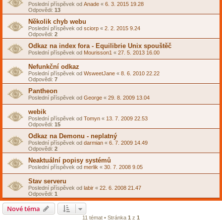
Poslední příspěvek od
Anade
«
6. 3. 2015 19.28
Odpovědi:
13
Několik chyb webu
Poslední příspěvek od
sciorp
«
2. 2. 2015 9.24
Odpovědi:
2
Odkaz na index fora - Equilibrie Unix spouštěč
Poslední příspěvek od
Mourisson1
«
27. 5. 2013 16.00
Nefunkční odkaz
Poslední příspěvek od
WsweetJane
«
8. 6. 2010 22.22
Odpovědi:
7
Pantheon
Poslední příspěvek od
George
«
29. 8. 2009 13.04
webik
Poslední příspěvek od
Tomyn
«
13. 7. 2009 22.53
Odpovědi:
15
Odkaz na Demonu - neplatný
Poslední příspěvek od
darmian
«
6. 7. 2009 14.49
Odpovědi:
2
Neaktuální popisy systémů
Poslední příspěvek od
merlik
«
30. 7. 2008 9.05
Stav serveru
Poslední příspěvek od
labir
«
22. 6. 2008 21.47
Odpovědi:
1
Nové téma
11 témat • Stránka
1
z
1