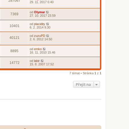
287067
29. 11. 2017 0.40
od
Olymar
7369
27. 10. 2017 23.59
od
placidity
10401
6. 2. 2014 9.30
od
zuzuPD
40121
2. 6. 2012 14.50
od
emko
8895
16. 11. 2010 15.46
od
labir
14772
15. 8. 2007 17.52
7 témat • Stránka
1
z
1
Přejít na