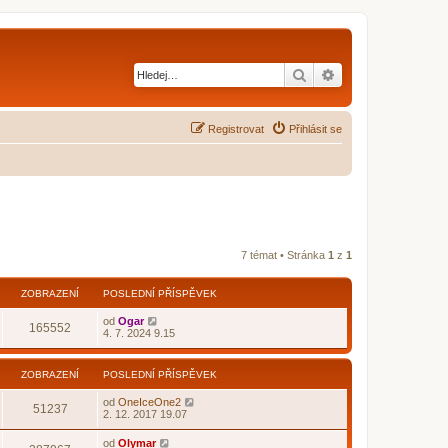
Hledat
Pokročilé hledání
Registrovat
Přihlásit se
7 témat • Stránka
1
z
1
ZOBRAZENÍ
POSLEDNÍ PŘÍSPĚVEK
od
Ogar
165552
4. 7. 2024 9.15
ZOBRAZENÍ
POSLEDNÍ PŘÍSPĚVEK
od
OneIceOne2
51237
2. 12. 2017 19.07
od
Olymar