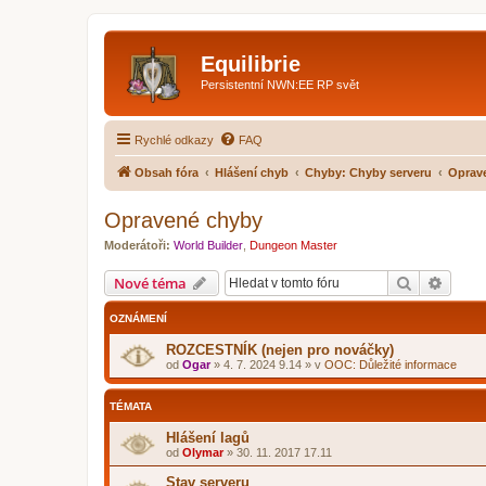
Equilibrie
Persistentní NWN:EE RP svět
Rychlé odkazy
FAQ
Obsah fóra
Hlášení chyb
Chyby: Chyby serveru
Oprav
Opravené chyby
Moderátoři:
World Builder
,
Dungeon Master
Hledat
Pokroč
Nové téma
OZNÁMENÍ
ROZCESTNÍK (nejen pro nováčky)
od
Ogar
»
4. 7. 2024 9.14
» v
OOC: Důležité informace
TÉMATA
Hlášení lagů
od
Olymar
»
30. 11. 2017 17.11
Stav serveru