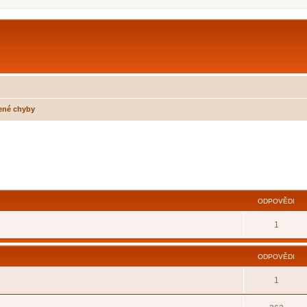
ené chyby
ilé hledání
ODPOVĚDI
1
ODPOVĚDI
1