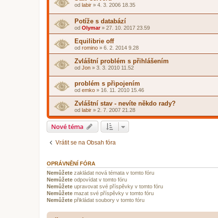
od
labir
»
4. 3. 2006 18.35
Potíže s databází
od
Olymar
»
27. 10. 2017 23.59
Equilibrie off
od
romino
»
6. 2. 2014 9.28
Zvláštní problém s přihlášením
od
Jon
»
3. 3. 2010 11.52
problém s připojením
od
emko
»
16. 11. 2010 15.46
Zvláštní stav - nevíte někdo rady?
od
labir
»
2. 7. 2007 21.28
Nové téma
Vrátit se na Obsah fóra
OPRÁVNĚNÍ FÓRA
Nemůžete
zakládat nová témata v tomto fóru
Nemůžete
odpovídat v tomto fóru
Nemůžete
upravovat své příspěvky v tomto fóru
Nemůžete
mazat své příspěvky v tomto fóru
Nemůžete
přikládat soubory v tomto fóru