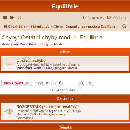
Equilibrie
FAQ
Registrovat
Přihlásit se
H
Obsah fóra
Hlášení chyb
Chyby: Ostatní chyby modulu Equilibrie
l
Chyby: Ostatní chyby modulu Equilibrie
e
Moderátoři:
World Builder
,
Dungeon Master
d
Fórum
a
Opravené chyby
t
Archiv problémů, jež byly úspěšně vyřešeny.
Moderátoři:
World Builder
,
Dungeon Master
Hledat
Pokročilé hledání
Nové téma
1 téma • Stránka
1
z
1
Oznámení
ROZCESTNÍK (nejen pro nováčky)
Poslední příspěvek od
Ogar
«
4. 7. 2024 9.15
Napsal v
OOC: Důležité informace
Odpovědi:
1
Témata