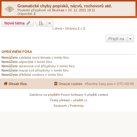
Gramatické chyby popisků, názvů, rozhovorů atd.
Poslední příspěvek od
Skurkaa
«
10. 12. 2021 18.11
Odpovědi:
2
Nové téma
1 téma • Stránka
1
z
1
Přejít na
OPRÁVNĚNÍ FÓRA
Nemůžete
zakládat nová témata v tomto fóru
Nemůžete
odpovídat v tomto fóru
Nemůžete
upravovat své příspěvky v tomto fóru
Nemůžete
mazat své příspěvky v tomto fóru
Nemůžete
přikládat soubory v tomto fóru
Obsah fóra
Smazat cookies
Všechny časy jsou v
UTC+02:00
Založeno na
phpBB
® Forum Software © phpBB Limited
Český překlad –
phpBB.cz
Soukromí
|
Podmínky