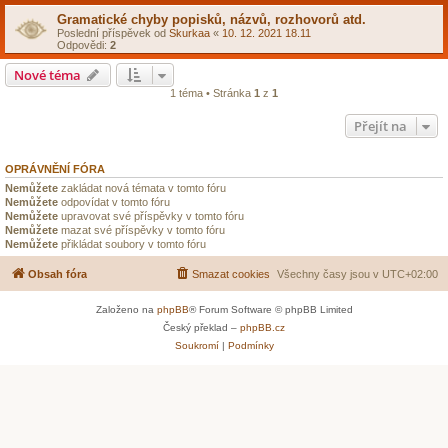
Gramatické chyby popisků, názvů, rozhovorů atd.
Poslední příspěvek od
Skurkaa
«
10. 12. 2021 18.11
Odpovědi:
2
Nové téma
1 téma • Stránka
1
z
1
Přejít na
OPRÁVNĚNÍ FÓRA
Nemůžete
zakládat nová témata v tomto fóru
Nemůžete
odpovídat v tomto fóru
Nemůžete
upravovat své příspěvky v tomto fóru
Nemůžete
mazat své příspěvky v tomto fóru
Nemůžete
přikládat soubory v tomto fóru
Obsah fóra
Smazat cookies
Všechny časy jsou v
UTC+02:00
Založeno na
phpBB
® Forum Software © phpBB Limited
Český překlad –
phpBB.cz
Soukromí
|
Podmínky