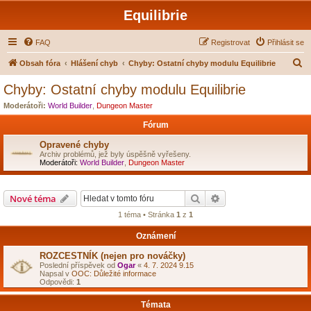
Equilibrie
FAQ
Registrovat
Přihlásit se
H
Obsah fóra
Hlášení chyb
Chyby: Ostatní chyby modulu Equilibrie
l
Chyby: Ostatní chyby modulu Equilibrie
e
Moderátoři:
World Builder
,
Dungeon Master
d
Fórum
a
Opravené chyby
t
Archiv problémů, jež byly úspěšně vyřešeny.
Moderátoři:
World Builder
,
Dungeon Master
Hledat
Pokročilé hledání
Nové téma
1 téma • Stránka
1
z
1
Oznámení
ROZCESTNÍK (nejen pro nováčky)
Poslední příspěvek od
Ogar
«
4. 7. 2024 9.15
Napsal v
OOC: Důležité informace
Odpovědi:
1
Témata