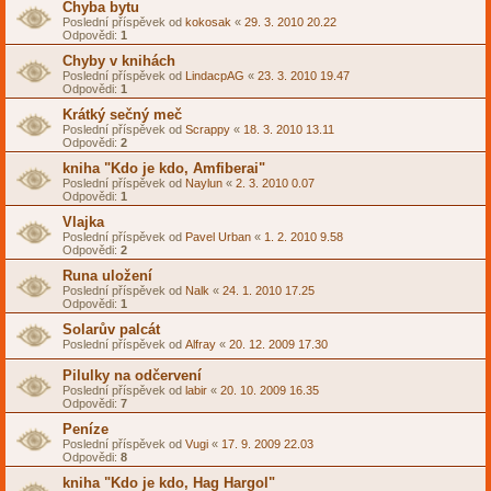
Chyba bytu
Poslední příspěvek od
kokosak
«
29. 3. 2010 20.22
Odpovědi:
1
Chyby v knihách
Poslední příspěvek od
LindacpAG
«
23. 3. 2010 19.47
Odpovědi:
1
Krátký sečný meč
Poslední příspěvek od
Scrappy
«
18. 3. 2010 13.11
Odpovědi:
2
kniha "Kdo je kdo, Amfiberai"
Poslední příspěvek od
Naylun
«
2. 3. 2010 0.07
Odpovědi:
1
Vlajka
Poslední příspěvek od
Pavel Urban
«
1. 2. 2010 9.58
Odpovědi:
2
Runa uložení
Poslední příspěvek od
Nalk
«
24. 1. 2010 17.25
Odpovědi:
1
Solarův palcát
Poslední příspěvek od
Alfray
«
20. 12. 2009 17.30
Pilulky na odčervení
Poslední příspěvek od
labir
«
20. 10. 2009 16.35
Odpovědi:
7
Peníze
Poslední příspěvek od
Vugi
«
17. 9. 2009 22.03
Odpovědi:
8
kniha "Kdo je kdo, Hag Hargol"