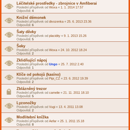
Léčitelské prostředky - zbrojnice v Amfiberai
Poslední příspěvek od
Woxa
«
1. 1. 2014 17.57
Odpovědi:
4
Knižní démonek
Poslední příspěvek od
divozenka
«
25. 6. 2013 23.36
Odpovědi:
6
Šaty děvky
Poslední příspěvek od
placidity
«
9. 1. 2013 15.26
Odpovědi:
5
Šeky
Poslední příspěvek od
Woxa
«
24. 10. 2012 18.24
Odpovědi:
2
Zklidňující nápoj
Poslední příspěvek od
Ungo
«
25. 7. 2012 2.40
Odpovědi:
1
Klíče od pokojů (kasíno)
Poslední příspěvek od
Pipi_CZ
«
23. 6. 2012 19.39
Odpovědi:
2
Zblázněný trezor
Poslední příspěvek od
camelie
«
21. 11. 2011 18.10
Odpovědi:
5
Lyzonožky
Poslední příspěvek od
Vugi
«
13. 4. 2011 13.08
Odpovědi:
2
Modlitební knížka
Poslední příspěvek od
Aefar
«
25. 1. 2011 15.18
Odpovědi:
8