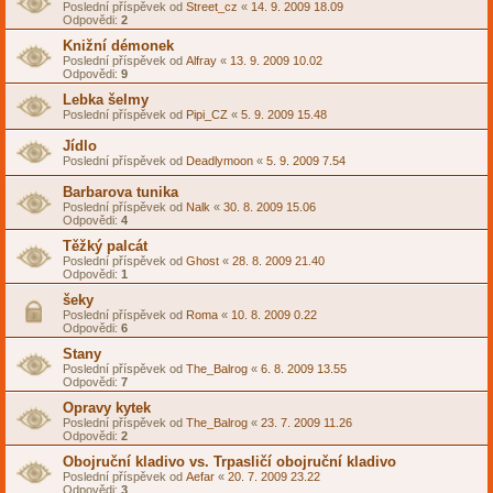
Poslední příspěvek od
Street_cz
«
14. 9. 2009 18.09
Odpovědi:
2
Knižní démonek
Poslední příspěvek od
Alfray
«
13. 9. 2009 10.02
Odpovědi:
9
Lebka šelmy
Poslední příspěvek od
Pipi_CZ
«
5. 9. 2009 15.48
Jídlo
Poslední příspěvek od
Deadlymoon
«
5. 9. 2009 7.54
Barbarova tunika
Poslední příspěvek od
Nalk
«
30. 8. 2009 15.06
Odpovědi:
4
Těžký palcát
Poslední příspěvek od
Ghost
«
28. 8. 2009 21.40
Odpovědi:
1
šeky
Poslední příspěvek od
Roma
«
10. 8. 2009 0.22
Odpovědi:
6
Stany
Poslední příspěvek od
The_Balrog
«
6. 8. 2009 13.55
Odpovědi:
7
Opravy kytek
Poslední příspěvek od
The_Balrog
«
23. 7. 2009 11.26
Odpovědi:
2
Obojruční kladivo vs. Trpasličí obojruční kladivo
Poslední příspěvek od
Aefar
«
20. 7. 2009 23.22
Odpovědi:
3