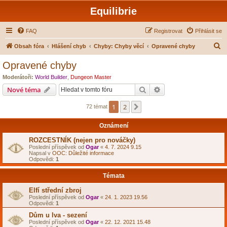
Equilibrie
FAQ
Registrovat
Přihlásit se
H
Obsah fóra
Hlášení chyb
Chyby: Chyby věcí
Opravené chyby
l
Opravené chyby
e
Moderátoři:
World Builder
,
Dungeon Master
d
Hledat
Pokročilé hledání
Nové téma
a
1
2
Další
72 témat
t
Oznámení
ROZCESTNÍK (nejen pro nováčky)
Poslední příspěvek od
Ogar
«
4. 7. 2024 9.15
Napsal v
OOC: Důležité informace
Odpovědi:
1
Témata
Elfí střední zbroj
Poslední příspěvek od
Ogar
«
24. 1. 2023 19.56
Odpovědi:
1
Dům u lva - sezení
Poslední příspěvek od
Ogar
«
22. 12. 2021 15.48