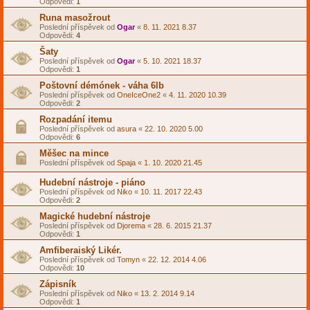
Odpovědi:
1
Runa masožrout
Poslední příspěvek od
Ogar
«
8. 11. 2021 8.37
Odpovědi:
4
Šaty
Poslední příspěvek od
Ogar
«
5. 10. 2021 18.37
Odpovědi:
1
Poštovní démónek - váha 6lb
Poslední příspěvek od
OneIceOne2
«
4. 11. 2020 10.39
Odpovědi:
2
Rozpadání itemu
Poslední příspěvek od
asura
«
22. 10. 2020 5.00
Odpovědi:
6
Měšec na mince
Poslední příspěvek od
Spaja
«
1. 10. 2020 21.45
Hudební nástroje - piáno
Poslední příspěvek od
Niko
«
10. 11. 2017 22.43
Odpovědi:
2
Magické hudební nástroje
Poslední příspěvek od
Djorema
«
28. 6. 2015 21.37
Odpovědi:
1
Amfiberaiský Likér.
Poslední příspěvek od
Tomyn
«
22. 12. 2014 4.06
Odpovědi:
10
Zápisník
Poslední příspěvek od
Niko
«
13. 2. 2014 9.14
Odpovědi:
1