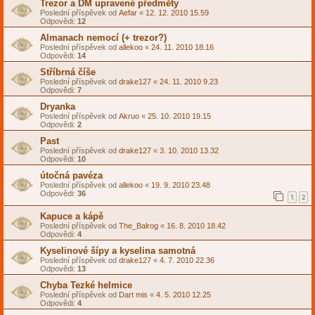
Trezor a DM upravené předměty
Poslední příspěvek od
Aefar
«
12. 12. 2010 15.59
Odpovědi:
12
Almanach nemocí (+ trezor?)
Poslední příspěvek od
allekoo
«
24. 11. 2010 18.16
Odpovědi:
14
Stříbrná číše
Poslední příspěvek od
drake127
«
24. 11. 2010 9.23
Odpovědi:
7
Dryanka
Poslední příspěvek od
Akruo
«
25. 10. 2010 19.15
Odpovědi:
2
Past
Poslední příspěvek od
drake127
«
3. 10. 2010 13.32
Odpovědi:
10
útočná pavéza
Poslední příspěvek od
allekoo
«
19. 9. 2010 23.48
Odpovědi:
36
1
2
Kapuce a kápě
Poslední příspěvek od
The_Balrog
«
16. 8. 2010 18.42
Odpovědi:
4
Kyselinové šípy a kyselina samotná
Poslední příspěvek od
drake127
«
4. 7. 2010 22.36
Odpovědi:
13
Chyba Tezké helmice
Poslední příspěvek od
Dart mis
«
4. 5. 2010 12.25
Odpovědi:
4