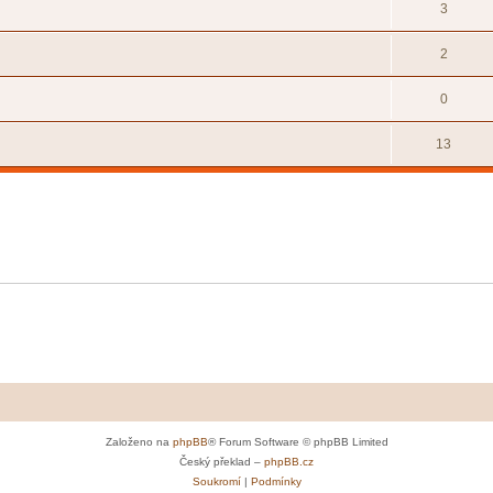
3
2
0
13
Založeno na
phpBB
® Forum Software © phpBB Limited
Český překlad –
phpBB.cz
Soukromí
|
Podmínky