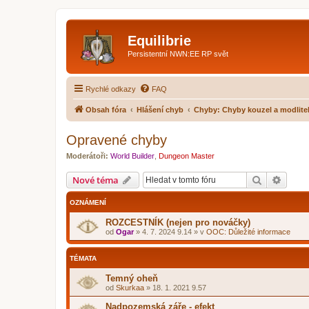
Equilibrie
Persistentní NWN:EE RP svět
Rychlé odkazy
FAQ
Obsah fóra
Hlášení chyb
Chyby: Chyby kouzel a modlite
Opravené chyby
Moderátoři:
World Builder
,
Dungeon Master
Hledat
Pokroč
Nové téma
OZNÁMENÍ
ROZCESTNÍK (nejen pro nováčky)
od
Ogar
»
4. 7. 2024 9.14
» v
OOC: Důležité informace
TÉMATA
Temný oheň
od
Skurkaa
»
18. 1. 2021 9.57
Nadpozemská záře - efekt