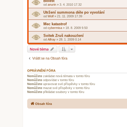
Bolest
od
anurin
»
3. 4. 2010 17.32
Utržení summona déle po vyvolání
od
Wolf
»
21. 11. 2009 17.39
Mec katastrof
od
cybermisa
»
18. 8. 2009 9.50
Svitek Zruš nakouzlení
od
Alfray
»
28. 1. 2009 0.14
Nové téma
Vrátit se na Obsah fóra
OPRÁVNĚNÍ FÓRA
Nemůžete
zakládat nová témata v tomto fóru
Nemůžete
odpovídat v tomto fóru
Nemůžete
upravovat své příspěvky v tomto fóru
Nemůžete
mazat své příspěvky v tomto fóru
Nemůžete
přikládat soubory v tomto fóru
Obsah fóra