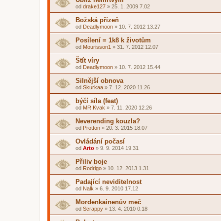
od
drake127
»
25. 1. 2009 7.02
Božská přízeň
od
Deadlymoon
»
10. 7. 2012 13.27
Posílení = 1k8 k životům
od
Mourisson1
»
31. 7. 2012 12.07
Štít víry
od
Deadlymoon
»
10. 7. 2012 15.44
Silnější obnova
od
Skurkaa
»
7. 12. 2020 11.26
býčí síla (feat)
od
MR.Kvak
»
7. 11. 2020 12.26
Neverending kouzla?
od
Protton
»
20. 3. 2015 18.07
Ovládání počasí
od
Arto
»
9. 9. 2014 19.31
Přiliv boje
od
Rodrigo
»
10. 12. 2013 1.31
Padající neviditelnost
od
Nalk
»
6. 9. 2010 17.12
Mordenkainenův meč
od
Scrappy
»
13. 4. 2010 0.18