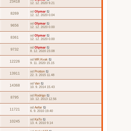
23418
12. 12. 2020 9.21
od
Olymar
8269
12. 12. 2020 0.04
od
Olymar
9656
12. 12. 2020 0.00
od
Olymar
8361
12. 12. 2020 0.00
od
Olymar
9732
8. 12. 2020 23.08
od
MR.Kvak
12226
9. 11. 2020 15.15
od
Protton
13911
22. 3. 2015 11.48
od
Van
14368
10. 9. 2014 15.43
od
Rodrigo
8795
10. 12. 2013 12.56
od
Aefar
11721
6. 9. 2010 19.40
od
KaTo
10245
13. 4. 2010 9.14