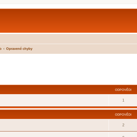
b
Opravené chyby
ilé hledání
ODPOVĚDI
1
ODPOVĚDI
2