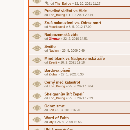
od
The_Balrog
»
12. 10. 2021 11.27
Pravdivé vidění vs Hide
od
The_Balrog
»
1. 10. 2021 20.44
Zruš nakouzlení vs. Odraz smrt
od
Mourisson1
»
8. 5. 2012 17.09
Nadpozemská záře
od
Olymar
»
22. 2. 2010 14.51
Světlo
od
Naylun
»
23. 8. 2009 0.49
Mind blank vs Nadpozemská záře
od
Zeerit
»
16. 2. 2021 19.18
Bardova píseň
od
Zlofas
»
27. 1. 2021 8.30
Černý meč katastrof
od
The_Balrog
»
25. 9. 2021 18.04
Shelgarnův štít čepelí
od
The_Balrog
»
25. 9. 2021 17.39
Odraz smrt
od
Jon
»
5. 3. 2010 16.20
Word of Faith
od
laty
»
26. 9. 2009 16.56
Ubliž nemrtvým