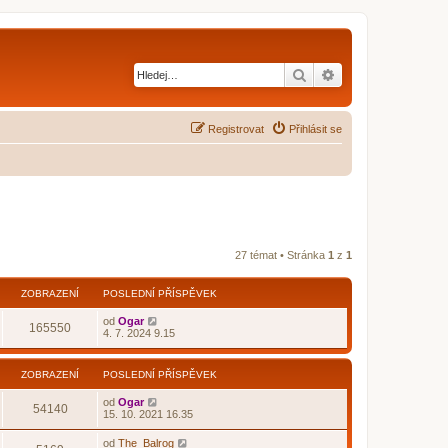
Hledat
Pokročilé hledání
Registrovat
Přihlásit se
27 témat • Stránka
1
z
1
ZOBRAZENÍ
POSLEDNÍ PŘÍSPĚVEK
od
Ogar
165550
4. 7. 2024 9.15
ZOBRAZENÍ
POSLEDNÍ PŘÍSPĚVEK
od
Ogar
54140
15. 10. 2021 16.35
od
The_Balrog