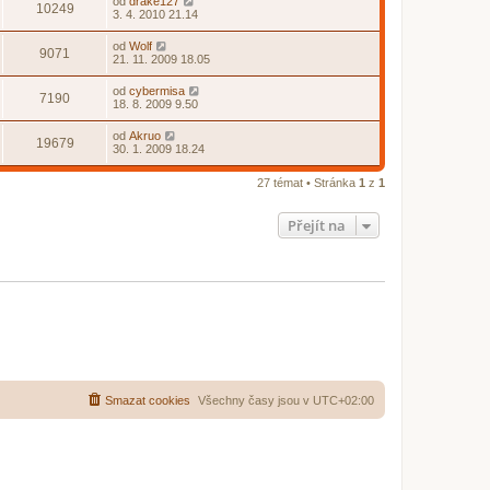
od
drake127
10249
3. 4. 2010 21.14
od
Wolf
9071
21. 11. 2009 18.05
od
cybermisa
7190
18. 8. 2009 9.50
od
Akruo
19679
30. 1. 2009 18.24
27 témat • Stránka
1
z
1
Přejít na
Smazat cookies
Všechny časy jsou v
UTC+02:00