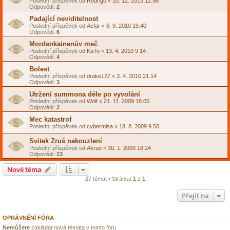
Poslední příspěvek od
Rodrigo
«
10. 12. 2013 12.56
Odpovědi:
2
Padající neviditelnost
Poslední příspěvek od
Aefar
«
6. 9. 2010 19.40
Odpovědi:
6
Mordenkainenův meč
Poslední příspěvek od
KaTo
«
13. 4. 2010 9.14
Odpovědi:
4
Bolest
Poslední příspěvek od
drake127
«
3. 4. 2010 21.14
Odpovědi:
3
Utržení summona déle po vyvolání
Poslední příspěvek od
Wolf
«
21. 11. 2009 18.05
Odpovědi:
2
Mec katastrof
Poslední příspěvek od
cybermisa
«
18. 8. 2009 9.50
Svitek Zruš nakouzlení
Poslední příspěvek od
Akruo
«
30. 1. 2009 18.24
Odpovědi:
13
Nové téma
27 témat • Stránka
1
z
1
Přejít na
OPRÁVNĚNÍ FÓRA
Nemůžete
zakládat nová témata v tomto fóru