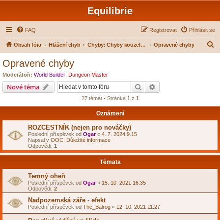
Equilibrie
FAQ
Registrovat
Přihlásit se
H
Obsah fóra
Hlášení chyb
Chyby: Chyby kouzel a modliteb
Opravené chyby
l
Opravené chyby
e
Moderátoři:
World Builder
,
Dungeon Master
d
Hledat
Pokročilé hledání
Nové téma
a
27 témat • Stránka
1
z
1
t
Oznámení
ROZCESTNÍK (nejen pro nováčky)
Poslední příspěvek od
Ogar
«
4. 7. 2024 9.15
Napsal v
OOC: Důležité informace
Odpovědi:
1
Témata
Temný oheň
Poslední příspěvek od
Ogar
«
15. 10. 2021 16.35
Odpovědi:
2
Nadpozemská záře - efekt
Poslední příspěvek od
The_Balrog
«
12. 10. 2021 11.27