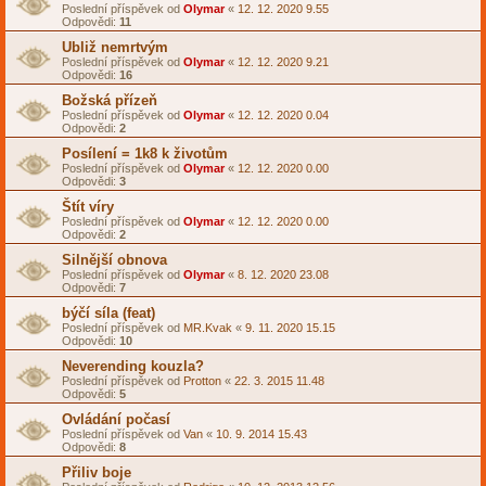
Poslední příspěvek od
Olymar
«
12. 12. 2020 9.55
Odpovědi:
11
Ubliž nemrtvým
Poslední příspěvek od
Olymar
«
12. 12. 2020 9.21
Odpovědi:
16
Božská přízeň
Poslední příspěvek od
Olymar
«
12. 12. 2020 0.04
Odpovědi:
2
Posílení = 1k8 k životům
Poslední příspěvek od
Olymar
«
12. 12. 2020 0.00
Odpovědi:
3
Štít víry
Poslední příspěvek od
Olymar
«
12. 12. 2020 0.00
Odpovědi:
2
Silnější obnova
Poslední příspěvek od
Olymar
«
8. 12. 2020 23.08
Odpovědi:
7
býčí síla (feat)
Poslední příspěvek od
MR.Kvak
«
9. 11. 2020 15.15
Odpovědi:
10
Neverending kouzla?
Poslední příspěvek od
Protton
«
22. 3. 2015 11.48
Odpovědi:
5
Ovládání počasí
Poslední příspěvek od
Van
«
10. 9. 2014 15.43
Odpovědi:
8
Přiliv boje