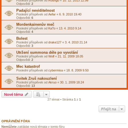
Poslední příspěvek od
Rodrigo
«
10. 12. 2013 12.56
Odpovědi:
2
Padající neviditelnost
Poslední příspěvek od
Aefar
«
6. 9. 2010 19.40
Odpovědi:
6
Mordenkainenův meč
Poslední příspěvek od
KaTo
«
13. 4. 2010 9.14
Odpovědi:
4
Bolest
Poslední příspěvek od
drake127
«
3. 4. 2010 21.14
Odpovědi:
3
Utržení summona déle po vyvolání
Poslední příspěvek od
Wolf
«
21. 11. 2009 18.05
Odpovědi:
2
Mec katastrof
Poslední příspěvek od
cybermisa
«
18. 8. 2009 9.50
Svitek Zruš nakouzlení
Poslední příspěvek od
Akruo
«
30. 1. 2009 18.24
Odpovědi:
13
Nové téma
27 témat • Stránka
1
z
1
Přejít na
OPRÁVNĚNÍ FÓRA
Nemůžete
zakládat nová témata v tomto fóru