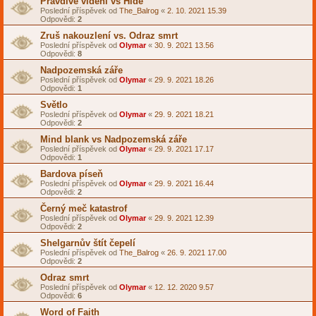
Pravdivé vidění vs Hide
Poslední příspěvek od
The_Balrog
«
2. 10. 2021 15.39
Odpovědi:
2
Zruš nakouzlení vs. Odraz smrt
Poslední příspěvek od
Olymar
«
30. 9. 2021 13.56
Odpovědi:
8
Nadpozemská záře
Poslední příspěvek od
Olymar
«
29. 9. 2021 18.26
Odpovědi:
1
Světlo
Poslední příspěvek od
Olymar
«
29. 9. 2021 18.21
Odpovědi:
2
Mind blank vs Nadpozemská záře
Poslední příspěvek od
Olymar
«
29. 9. 2021 17.17
Odpovědi:
1
Bardova píseň
Poslední příspěvek od
Olymar
«
29. 9. 2021 16.44
Odpovědi:
2
Černý meč katastrof
Poslední příspěvek od
Olymar
«
29. 9. 2021 12.39
Odpovědi:
2
Shelgarnův štít čepelí
Poslední příspěvek od
The_Balrog
«
26. 9. 2021 17.00
Odpovědi:
2
Odraz smrt
Poslední příspěvek od
Olymar
«
12. 12. 2020 9.57
Odpovědi:
6
Word of Faith