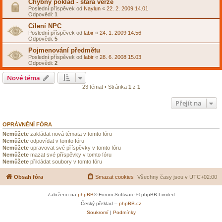
Chybný poklad - stará verze
Poslední příspěvek od
Naylun
«
22. 2. 2009 14.01
Odpovědi:
1
Cílení NPC
Poslední příspěvek od
labir
«
24. 1. 2009 14.56
Odpovědi:
5
Pojmenování předmětu
Poslední příspěvek od
labir
«
28. 6. 2008 15.03
Odpovědi:
2
Nové téma
23 témat • Stránka
1
z
1
Přejít na
OPRÁVNĚNÍ FÓRA
Nemůžete
zakládat nová témata v tomto fóru
Nemůžete
odpovídat v tomto fóru
Nemůžete
upravovat své příspěvky v tomto fóru
Nemůžete
mazat své příspěvky v tomto fóru
Nemůžete
přikládat soubory v tomto fóru
Obsah fóra
Smazat cookies
Všechny časy jsou v
UTC+02:00
Založeno na
phpBB
® Forum Software © phpBB Limited
Český překlad –
phpBB.cz
Soukromí
|
Podmínky