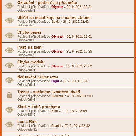
Okrádání / podstrčení předmětu
Poslední příspěvek od
Olymar
«
29. 9. 2021 22.41
Odpovědi:
1
UBAB se neaplikuje na creature zbraně
Poslední příspěvek od
Spaja
«
28. 9. 2021 22.42
Odpovědi:
5
Chyba peněz
Poslední příspěvek od
Olymar
«
30. 8. 2021 17.01
Odpovědi:
6
Pasti na zemi
Poslední příspěvek od
Olymar
«
23. 8. 2021 12.25
Odpovědi:
5
Chyba modelu
Poslední příspěvek od
Olymar
«
22. 8. 2021 23.02
Odpovědi:
1
Nefunkční příkaz /atm
Poslední příspěvek od
Ogar
«
16. 8. 2021 17.03
Odpovědi:
1
Trezor - opětovné uzamčení dveří
Poslední příspěvek od
Skurkaa
«
4. 11. 2020 17.00
Odpovědi:
5
Skok v době pronájmu
Poslední příspěvek od
Niko
«
2. 11. 2017 23.54
Odpovědi:
3
Lod z Rise
Poslední příspěvek od
Anade
«
27. 1. 2016 18.32
Odpovědi:
11