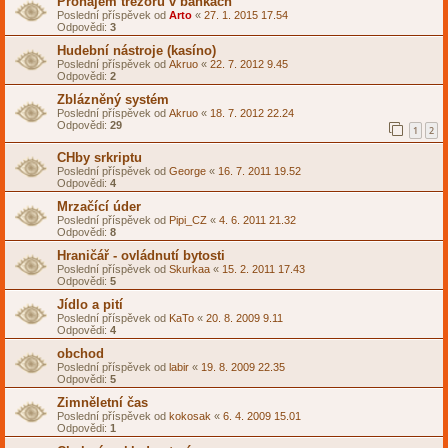
Pronájem trezorů v bankách
Poslední příspěvek od
Arto
«
27. 1. 2015 17.54
Odpovědi:
3
Hudební nástroje (kasíno)
Poslední příspěvek od
Akruo
«
22. 7. 2012 9.45
Odpovědi:
2
Zblázněný systém
Poslední příspěvek od
Akruo
«
18. 7. 2012 22.24
Odpovědi:
29
1
2
CHby srkriptu
Poslední příspěvek od
George
«
16. 7. 2011 19.52
Odpovědi:
4
Mrzačící úder
Poslední příspěvek od
Pipi_CZ
«
4. 6. 2011 21.32
Odpovědi:
8
Hraničář - ovládnutí bytosti
Poslední příspěvek od
Skurkaa
«
15. 2. 2011 17.43
Odpovědi:
5
Jídlo a pití
Poslední příspěvek od
KaTo
«
20. 8. 2009 9.11
Odpovědi:
4
obchod
Poslední příspěvek od
labir
«
19. 8. 2009 22.35
Odpovědi:
5
Zimněletní čas
Poslední příspěvek od
kokosak
«
6. 4. 2009 15.01
Odpovědi:
1