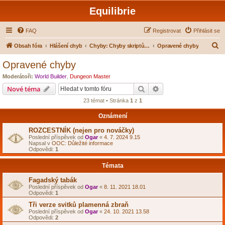
Equilibrie
FAQ
Registrovat
Přihlásit se
H
Obsah fóra
Hlášení chyb
Chyby: Chyby skriptů a systémů
Opravené chyby
l
Opravené chyby
e
Moderátoři:
World Builder
,
Dungeon Master
d
Hledat
Pokročilé hledání
Nové téma
a
23 témat • Stránka
1
z
1
t
Oznámení
ROZCESTNÍK (nejen pro nováčky)
Poslední příspěvek od
Ogar
«
4. 7. 2024 9.15
Napsal v
OOC: Důležité informace
Odpovědi:
1
Témata
Fagadský tabák
Poslední příspěvek od
Ogar
«
8. 11. 2021 18.01
Odpovědi:
1
Tři verze svitků plamenná zbraň
Poslední příspěvek od
Ogar
«
24. 10. 2021 13.58
Odpovědi:
2