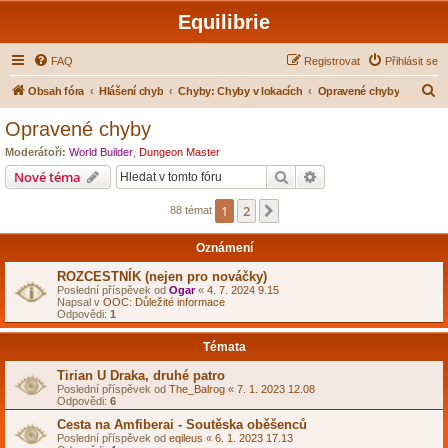
Equilibrie
FAQ
Registrovat
Přihlásit se
H
Obsah fóra
Hlášení chyb
Chyby: Chyby v lokacích
Opravené chyby
l
Opravené chyby
e
Moderátoři:
World Builder
,
Dungeon Master
d
Hledat
Pokročilé hledání
Nové téma
a
1
2
Další
88 témat
t
Oznámení
ROZCESTNÍK (nejen pro nováčky)
Poslední příspěvek od
Ogar
«
4. 7. 2024 9.15
Napsal v
OOC: Důležité informace
Odpovědi:
1
Témata
Tirian U Draka, druhé patro
Poslední příspěvek od
The_Balrog
«
7. 1. 2023 12.08
Odpovědi:
6
Cesta na Amfiberai - Soutěska oběšenců
Poslední příspěvek od
eqileus
«
6. 1. 2023 17.13