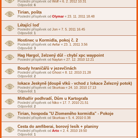
Poslední příspěvek od
Wolf
«
6. 2. 2012 10.31
Odpovědi:
6
Tirian, pošta
Poslední příspěvek od
Olymar
«
23. 11. 2011 18.48
Létající loď
Poslední příspěvek od
Jon
«
7. 5. 2011 16.45
Odpovědi:
1
Hostinec u Kormidla, pokoj č. 2
Poslední příspěvek od
Aefar
«
23. 1. 2011 3.56
Odpovědi:
3
Hag Hargol, želzený důl - chybí xpc waypoint
Poslední příspěvek od
Naylun
«
27. 12. 2010 12.21
Boudy hraničářů v jezevčinách
Poslední příspěvek od
Ghost
«
8. 12. 2010 21.28
Odpovědi:
2
lokace Jeskyně (doupě vlků - vchod z lokace Železný potok)
Poslední příspěvek od
Skurkaa
«
24. 10. 2010 17.13
Odpovědi:
1
Mithallir podhradí, Dům u Kartografa
Poslední příspěvek od
Niko
«
17. 7. 2010 21.51
Odpovědi:
2
Tirian, hospoda "U Zlomeného kormidla" - Pokoje
Poslední příspěvek od
Skurkaa
«
5. 4. 2010 0.38
Cesta do amfiberai, borový lesík + planiny
Poslední příspěvek od
Arto
«
2. 4. 2010 19.50
Odpovědi:
1