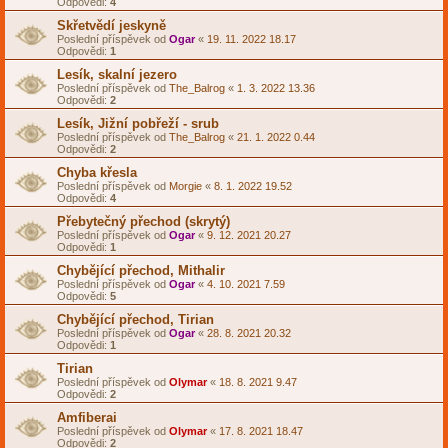
Odpovědi:
4
Skřetvědí jeskyně
Poslední příspěvek od
Ogar
«
19. 11. 2022 18.17
Odpovědi:
1
Lesík, skalní jezero
Poslední příspěvek od
The_Balrog
«
1. 3. 2022 13.36
Odpovědi:
2
Lesík, Jižní pobřeží - srub
Poslední příspěvek od
The_Balrog
«
21. 1. 2022 0.44
Odpovědi:
2
Chyba křesla
Poslední příspěvek od
Morgie
«
8. 1. 2022 19.52
Odpovědi:
4
Přebytečný přechod (skrytý)
Poslední příspěvek od
Ogar
«
9. 12. 2021 20.27
Odpovědi:
1
Chybějící přechod, Mithalir
Poslední příspěvek od
Ogar
«
4. 10. 2021 7.59
Odpovědi:
5
Chybějící přechod, Tirian
Poslední příspěvek od
Ogar
«
28. 8. 2021 20.32
Odpovědi:
1
Tirian
Poslední příspěvek od
Olymar
«
18. 8. 2021 9.47
Odpovědi:
2
Amfiberai
Poslední příspěvek od
Olymar
«
17. 8. 2021 18.47
Odpovědi:
2