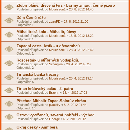
Zlobří pláně, dřevěná tvrz - bažiny zmaru, černé jezero
Poslední příspěvek od
Mourisson1
«
28. 8. 2012 14.45
Dům Černé růže
Poslední příspěvek od
zuzuPD
«
27. 8. 2012 21.00
Odpovědi:
1
Mithallirská kola - Mithallir, útesy
Poslední příspěvek od
Mourisson1
«
13. 5. 2012 13.22
Odpovědi:
1
Západní cesta, lesík - u dřevorubců
Poslední příspěvek od
Mourisson1
«
28. 4. 2012 22.42
Odpovědi:
1
Rozcestník u stříbrných vodapádů.
Poslední příspěvek od
Selvagion
«
28. 4. 2012 16.29
Odpovědi:
2
Tirianská banka trezory
Poslední příspěvek od
Mourisson1
«
25. 4. 2012 19.14
Odpovědi:
5
Tirian královský palác - 2. patro
Poslední příspěvek od
Braenn
«
13. 4. 2012 17.03
Přechod Mithalir Západ-Solarův chrám
Poslední příspěvek od
placidity
«
8. 2. 2012 21.44
Odpovědi:
10
Ostrov vyvrženců, severní pobřeží - východ
Poslední příspěvek od
George
«
6. 2. 2012 21.12
Okraj desky - Amfiberai