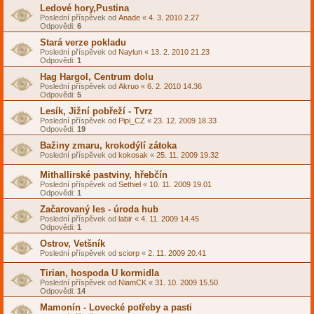
Ledové hory,Pustina
Poslední příspěvek od
Anade
«
4. 3. 2010 2.27
Odpovědi:
6
Stará verze pokladu
Poslední příspěvek od
Naylun
«
13. 2. 2010 21.23
Odpovědi:
1
Hag Hargol, Centrum dolu
Poslední příspěvek od
Akruo
«
6. 2. 2010 14.36
Odpovědi:
5
Lesík, Jižní pobřeží - Tvrz
Poslední příspěvek od
Pipi_CZ
«
23. 12. 2009 18.33
Odpovědi:
19
Bažiny zmaru, krokodýlí zátoka
Poslední příspěvek od
kokosak
«
25. 11. 2009 19.32
Mithallirské pastviny, hřebčín
Poslední příspěvek od
Sethiel
«
10. 11. 2009 19.01
Odpovědi:
1
Začarovaný les - úroda hub
Poslední příspěvek od
labir
«
4. 11. 2009 14.45
Odpovědi:
1
Ostrov, Vetšník
Poslední příspěvek od
sciorp
«
2. 11. 2009 20.41
Tirian, hospoda U kormidla
Poslední příspěvek od
NiamCK
«
31. 10. 2009 15.50
Odpovědi:
14
Mamonín - Lovecké potřeby a pasti