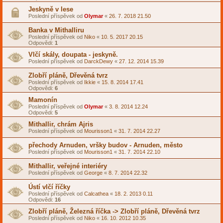
Jeskyně v lese
Poslední příspěvek od
Olymar
«
26. 7. 2018 21.50
Banka v Mithalliru
Poslední příspěvek od
Niko
«
10. 5. 2017 20.15
Odpovědi:
1
Vlčí skály, doupata - jeskyně.
Poslední příspěvek od
DarckDewy
«
27. 12. 2014 15.39
Zlobří pláně, Dřevěná tvrz
Poslední příspěvek od
Ikkie
«
15. 8. 2014 17.41
Odpovědi:
6
Mamonín
Poslední příspěvek od
Olymar
«
3. 8. 2014 12.24
Odpovědi:
5
Mithallir, chrám Ajris
Poslední příspěvek od
Mourisson1
«
31. 7. 2014 22.27
přechody Arnuden, vršky budov - Arnuden, město
Poslední příspěvek od
Mourisson1
«
31. 7. 2014 22.10
Mithallir, veřejné interiéry
Poslední příspěvek od
George
«
8. 7. 2014 22.32
Ústí vlčí říčky
Poslední příspěvek od
Calcathea
«
18. 2. 2013 0.11
Odpovědi:
16
Zlobří pláně, Železná říčka -> Zlobří pláně, Dřevěná tvrz
Poslední příspěvek od
Niko
«
16. 10. 2012 10.35