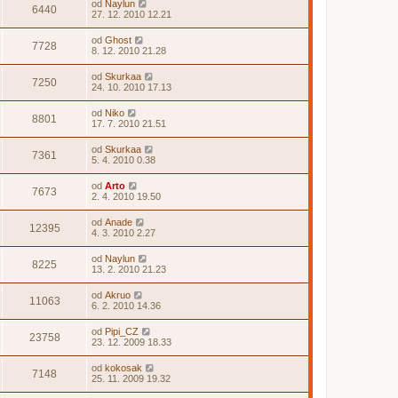
od
Naylun
6440
27. 12. 2010 12.21
od
Ghost
7728
8. 12. 2010 21.28
od
Skurkaa
7250
24. 10. 2010 17.13
od
Niko
8801
17. 7. 2010 21.51
od
Skurkaa
7361
5. 4. 2010 0.38
od
Arto
7673
2. 4. 2010 19.50
od
Anade
12395
4. 3. 2010 2.27
od
Naylun
8225
13. 2. 2010 21.23
od
Akruo
11063
6. 2. 2010 14.36
od
Pipi_CZ
23758
23. 12. 2009 18.33
od
kokosak
7148
25. 11. 2009 19.32