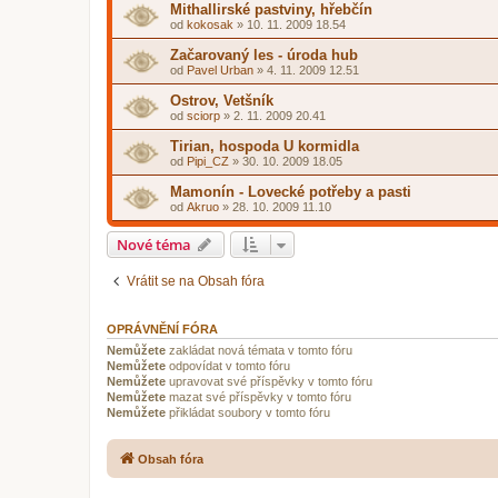
Mithallirské pastviny, hřebčín
od
kokosak
»
10. 11. 2009 18.54
Začarovaný les - úroda hub
od
Pavel Urban
»
4. 11. 2009 12.51
Ostrov, Vetšník
od
sciorp
»
2. 11. 2009 20.41
Tirian, hospoda U kormidla
od
Pipi_CZ
»
30. 10. 2009 18.05
Mamonín - Lovecké potřeby a pasti
od
Akruo
»
28. 10. 2009 11.10
Nové téma
Vrátit se na Obsah fóra
OPRÁVNĚNÍ FÓRA
Nemůžete
zakládat nová témata v tomto fóru
Nemůžete
odpovídat v tomto fóru
Nemůžete
upravovat své příspěvky v tomto fóru
Nemůžete
mazat své příspěvky v tomto fóru
Nemůžete
přikládat soubory v tomto fóru
Obsah fóra