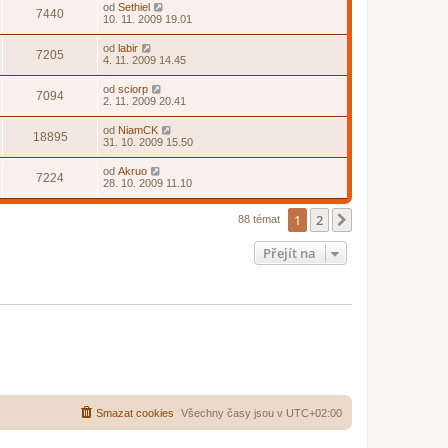
od
Sethiel
7440
10. 11. 2009 19.01
od
labir
7205
4. 11. 2009 14.45
od
sciorp
7094
2. 11. 2009 20.41
od
NiamCK
18895
31. 10. 2009 15.50
od
Akruo
7224
28. 10. 2009 11.10
1
2
Další
88 témat
Přejít na
Smazat cookies
Všechny časy jsou v
UTC+02:00