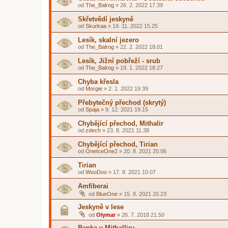
od
The_Balrog
»
26. 2. 2022 17.39
Skřetvědí jeskyně
od
Skurkaa
»
19. 11. 2022 15.25
Lesík, skalní jezero
od
The_Balrog
»
22. 2. 2022 18.01
Lesík, Jižní pobřeží - srub
od
The_Balrog
»
19. 1. 2022 18.27
Chyba křesla
od
Morgie
»
2. 1. 2022 19.39
Přebytečný přechod (skrytý)
od
Spaja
»
9. 12. 2021 19.15
Chybějící přechod, Mithalir
od
zdech
»
23. 8. 2021 11.38
Chybějící přechod, Tirian
od
OneIceOne2
»
20. 8. 2021 20.06
Tirian
od
WooDoo
»
17. 8. 2021 10.07
Amfiberai
od
BlueOne
»
15. 8. 2021 20.23
Jeskyně v lese
od
Olymar
»
26. 7. 2018 21.50
Banka v Mithalliru