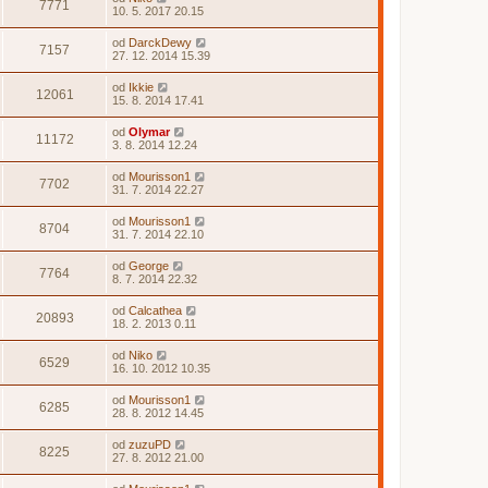
7771
10. 5. 2017 20.15
od
DarckDewy
7157
27. 12. 2014 15.39
od
Ikkie
12061
15. 8. 2014 17.41
od
Olymar
11172
3. 8. 2014 12.24
od
Mourisson1
7702
31. 7. 2014 22.27
od
Mourisson1
8704
31. 7. 2014 22.10
od
George
7764
8. 7. 2014 22.32
od
Calcathea
20893
18. 2. 2013 0.11
od
Niko
6529
16. 10. 2012 10.35
od
Mourisson1
6285
28. 8. 2012 14.45
od
zuzuPD
8225
27. 8. 2012 21.00