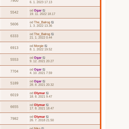
7900
6. 1. 2023 17.13
od
Ogar
5542
19. 11. 2022 18.17
od
The_Balrog
5606
1. 3. 2022 13.36
od
The_Balrog
6333
21. 1. 2022 0.44
od
Morgie
6913
8. 1. 2022 19.52
od
Ogar
5553
9. 12. 2021 20.27
od
Ogar
7704
4. 10. 2021 7.59
od
Ogar
5189
28. 8. 2021 20.32
od
Olymar
6019
18. 8. 2021 9.47
od
Olymar
6655
17. 8. 2021 18.47
od
Olymar
7982
26. 7. 2018 21.50
od
Niko