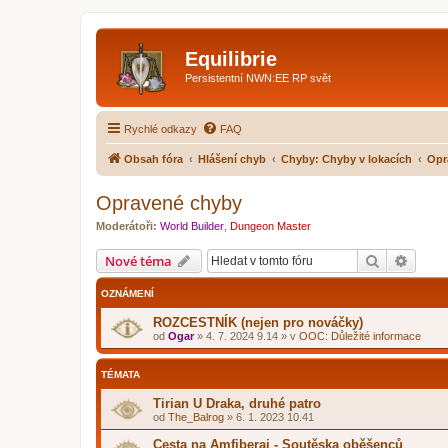
Equilibrie
Persistentní NWN:EE RP svět
Rychlé odkazy
FAQ
Obsah fóra
Hlášení chyb
Chyby: Chyby v lokacích
Opr
Opravené chyby
Moderátoři:
World Builder
,
Dungeon Master
Hledat
Pokroč
Nové téma
OZNÁMENÍ
ROZCESTNÍK (nejen pro nováčky)
od
Ogar
»
4. 7. 2024 9.14
» v
OOC: Důležité informace
TÉMATA
Tirian U Draka, druhé patro
od
The_Balrog
»
6. 1. 2023 10.41
Cesta na Amfiberai - Soutěska oběšenců