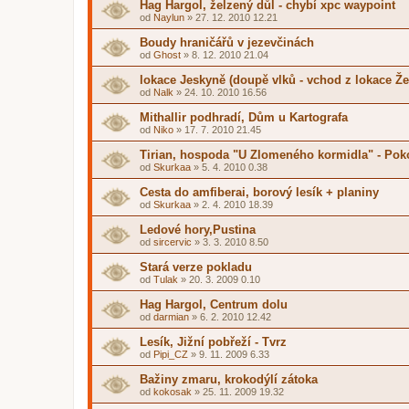
Hag Hargol, želzený důl - chybí xpc waypoint
od
Naylun
»
27. 12. 2010 12.21
Boudy hraničářů v jezevčinách
od
Ghost
»
8. 12. 2010 21.04
lokace Jeskyně (doupě vlků - vchod z lokace Že
od
Nalk
»
24. 10. 2010 16.56
Mithallir podhradí, Dům u Kartografa
od
Niko
»
17. 7. 2010 21.45
Tirian, hospoda "U Zlomeného kormidla" - Pok
od
Skurkaa
»
5. 4. 2010 0.38
Cesta do amfiberai, borový lesík + planiny
od
Skurkaa
»
2. 4. 2010 18.39
Ledové hory,Pustina
od
sircervic
»
3. 3. 2010 8.50
Stará verze pokladu
od
Tulak
»
20. 3. 2009 0.10
Hag Hargol, Centrum dolu
od
darmian
»
6. 2. 2010 12.42
Lesík, Jižní pobřeží - Tvrz
od
Pipi_CZ
»
9. 11. 2009 6.33
Bažiny zmaru, krokodýlí zátoka
od
kokosak
»
25. 11. 2009 19.32