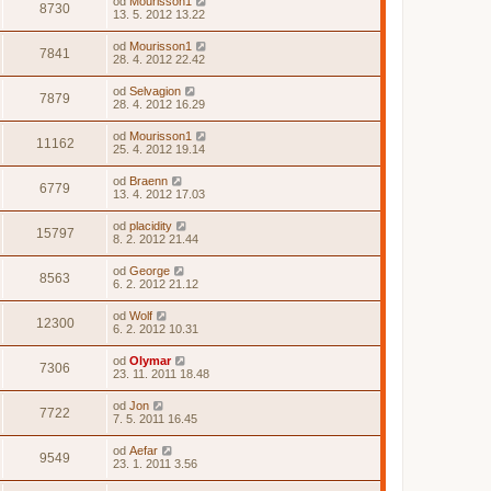
od
Mourisson1
8730
13. 5. 2012 13.22
od
Mourisson1
7841
28. 4. 2012 22.42
od
Selvagion
7879
28. 4. 2012 16.29
od
Mourisson1
11162
25. 4. 2012 19.14
od
Braenn
6779
13. 4. 2012 17.03
od
placidity
15797
8. 2. 2012 21.44
od
George
8563
6. 2. 2012 21.12
od
Wolf
12300
6. 2. 2012 10.31
od
Olymar
7306
23. 11. 2011 18.48
od
Jon
7722
7. 5. 2011 16.45
od
Aefar
9549
23. 1. 2011 3.56