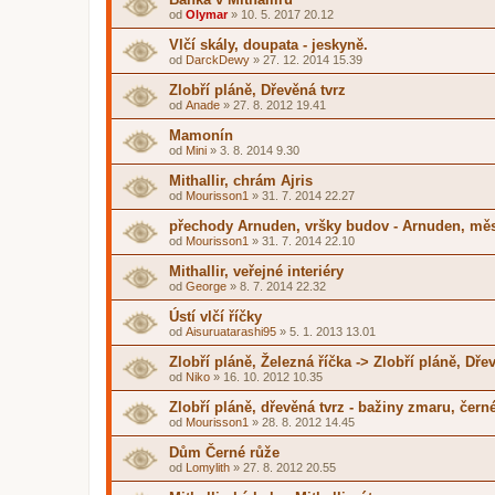
od
Olymar
»
10. 5. 2017 20.12
Vlčí skály, doupata - jeskyně.
od
DarckDewy
»
27. 12. 2014 15.39
Zlobří pláně, Dřevěná tvrz
od
Anade
»
27. 8. 2012 19.41
Mamonín
od
Mini
»
3. 8. 2014 9.30
Mithallir, chrám Ajris
od
Mourisson1
»
31. 7. 2014 22.27
přechody Arnuden, vršky budov - Arnuden, mě
od
Mourisson1
»
31. 7. 2014 22.10
Mithallir, veřejné interiéry
od
George
»
8. 7. 2014 22.32
Ústí vlčí říčky
od
Aisuruatarashi95
»
5. 1. 2013 13.01
Zlobří pláně, Železná říčka -> Zlobří pláně, Dře
od
Niko
»
16. 10. 2012 10.35
Zlobří pláně, dřevěná tvrz - bažiny zmaru, čern
od
Mourisson1
»
28. 8. 2012 14.45
Dům Černé růže
od
Lomylith
»
27. 8. 2012 20.55