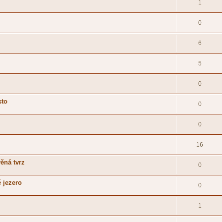
1
0
6
5
0
sto
0
0
16
věná tvrz
0
é jezero
0
1