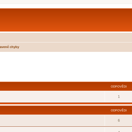
avené chyby
ilé hledání
ODPOVĚDI
1
ODPOVĚDI
6