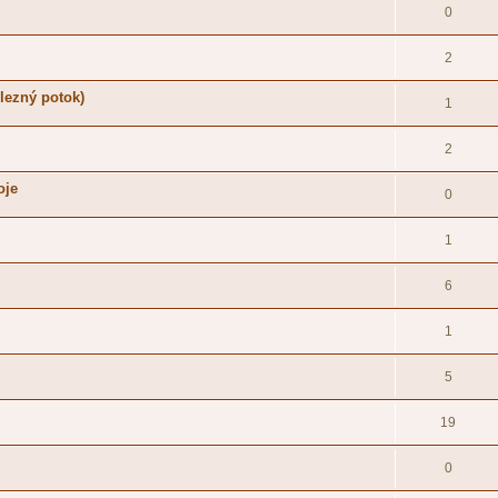
0
2
lezný potok)
1
2
oje
0
1
6
1
5
19
0