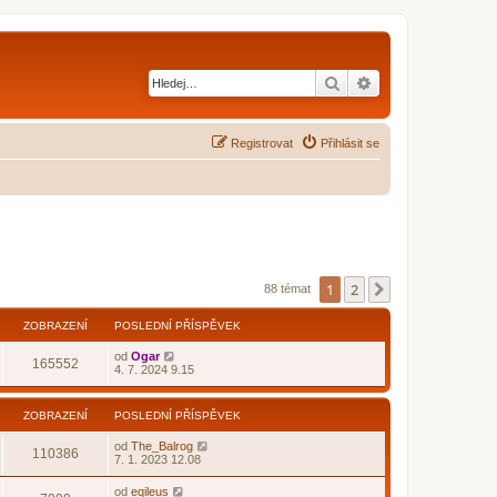
Hledat
Pokročilé hledání
Registrovat
Přihlásit se
1
2
Další
88 témat
ZOBRAZENÍ
POSLEDNÍ PŘÍSPĚVEK
od
Ogar
165552
4. 7. 2024 9.15
ZOBRAZENÍ
POSLEDNÍ PŘÍSPĚVEK
od
The_Balrog
110386
7. 1. 2023 12.08
od
eqileus