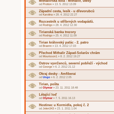
Mithallirská kola - Mithallir, útesy
od
Protton
»
13. 5. 2012 13.09
Západní cesta, lesík - u dřevorubců
od
Karolina
»
28. 4. 2012 22.27
Rozcestník u stříbrných vodapádů.
od
Rodrigo
»
28. 4. 2012 12.30
Tirianská banka trezory
od
Rodrigo
»
25. 4. 2012 11.09
Tirian královský palác - 2. patro
od
Braenn
»
13. 4. 2012 17.03
Přechod Mithalir Západ-Solarův chrám
od
Mourisson1
»
8. 2. 2012 19.27
Ostrov vyvrženců, severní pobřeží - východ
od
George
»
6. 2. 2012 21.12
Okraj desky - Amfiberai
od
Ungo
»
6. 2. 2012 2.05
Tirian, pošta
od
Olymar
»
23. 11. 2011 18.48
Létající loď
od
Olymar
»
7. 5. 2011 16.13
Hostinec u Kormidla, pokoj č. 2
od
Jelen343
»
23. 1. 2011 1.04