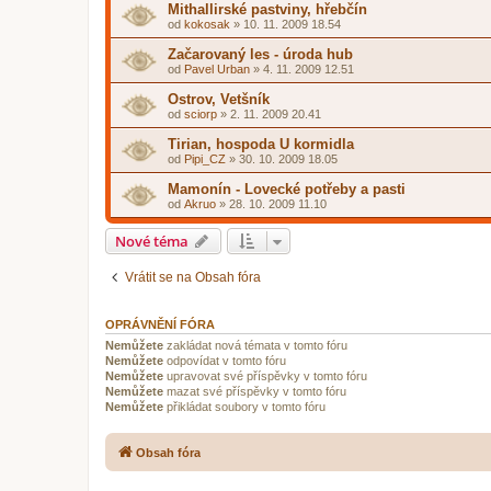
Mithallirské pastviny, hřebčín
od
kokosak
»
10. 11. 2009 18.54
Začarovaný les - úroda hub
od
Pavel Urban
»
4. 11. 2009 12.51
Ostrov, Vetšník
od
sciorp
»
2. 11. 2009 20.41
Tirian, hospoda U kormidla
od
Pipi_CZ
»
30. 10. 2009 18.05
Mamonín - Lovecké potřeby a pasti
od
Akruo
»
28. 10. 2009 11.10
Nové téma
Vrátit se na Obsah fóra
OPRÁVNĚNÍ FÓRA
Nemůžete
zakládat nová témata v tomto fóru
Nemůžete
odpovídat v tomto fóru
Nemůžete
upravovat své příspěvky v tomto fóru
Nemůžete
mazat své příspěvky v tomto fóru
Nemůžete
přikládat soubory v tomto fóru
Obsah fóra