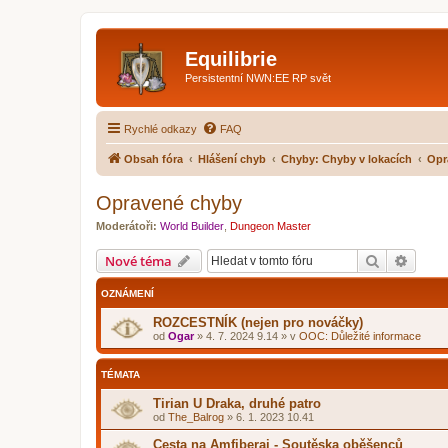
Equilibrie
Persistentní NWN:EE RP svět
Rychlé odkazy
FAQ
Obsah fóra
Hlášení chyb
Chyby: Chyby v lokacích
Opr
Opravené chyby
Moderátoři:
World Builder
,
Dungeon Master
Hledat
Pokroč
Nové téma
OZNÁMENÍ
ROZCESTNÍK (nejen pro nováčky)
od
Ogar
»
4. 7. 2024 9.14
» v
OOC: Důležité informace
TÉMATA
Tirian U Draka, druhé patro
od
The_Balrog
»
6. 1. 2023 10.41
Cesta na Amfiberai - Soutěska oběšenců