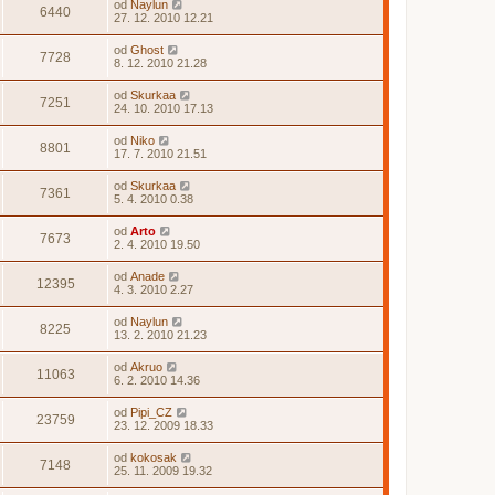
od
Naylun
6440
27. 12. 2010 12.21
od
Ghost
7728
8. 12. 2010 21.28
od
Skurkaa
7251
24. 10. 2010 17.13
od
Niko
8801
17. 7. 2010 21.51
od
Skurkaa
7361
5. 4. 2010 0.38
od
Arto
7673
2. 4. 2010 19.50
od
Anade
12395
4. 3. 2010 2.27
od
Naylun
8225
13. 2. 2010 21.23
od
Akruo
11063
6. 2. 2010 14.36
od
Pipi_CZ
23759
23. 12. 2009 18.33
od
kokosak
7148
25. 11. 2009 19.32