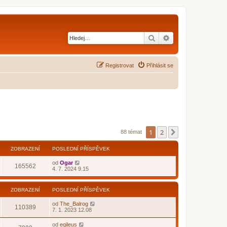
Hledat
Pokročilé hledání
Registrovat
Přihlásit se
1
2
Další
88 témat
ZOBRAZENÍ
POSLEDNÍ PŘÍSPĚVEK
od
Ogar
165562
4. 7. 2024 9.15
ZOBRAZENÍ
POSLEDNÍ PŘÍSPĚVEK
od
The_Balrog
110389
7. 1. 2023 12.08
od
eqileus