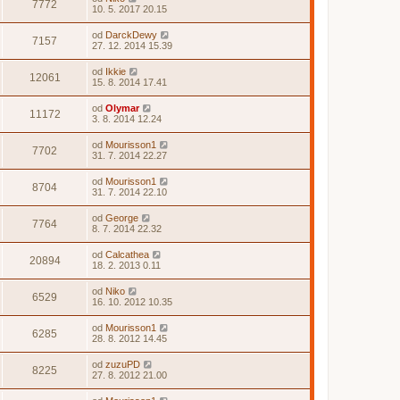
7772
10. 5. 2017 20.15
od
DarckDewy
7157
27. 12. 2014 15.39
od
Ikkie
12061
15. 8. 2014 17.41
od
Olymar
11172
3. 8. 2014 12.24
od
Mourisson1
7702
31. 7. 2014 22.27
od
Mourisson1
8704
31. 7. 2014 22.10
od
George
7764
8. 7. 2014 22.32
od
Calcathea
20894
18. 2. 2013 0.11
od
Niko
6529
16. 10. 2012 10.35
od
Mourisson1
6285
28. 8. 2012 14.45
od
zuzuPD
8225
27. 8. 2012 21.00