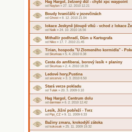
Hag Hargol, želzený důl - chybí xpc waypoint
od
Naylun
»
27. 12. 2010 12.21
Boudy hraničářů v jezevčinách
od
Ghost
»
8. 12. 2010 21.04
lokace Jeskyně (doupě vlků - vchod z lokace Že
od
Nalk
»
24. 10. 2010 16.56
Mithallir podhradí, Dům u Kartografa
od
Niko
»
17. 7. 2010 21.45
Tirian, hospoda "U Zlomeného kormidla" - Pok
od
Skurkaa
»
5. 4. 2010 0.38
Cesta do amfiberai, borový lesík + planiny
od
Skurkaa
»
2. 4. 2010 18.39
Ledové hory,Pustina
od
sircervic
»
3. 3. 2010 8.50
Stará verze pokladu
od
Tulak
»
20. 3. 2009 0.10
Hag Hargol, Centrum dolu
od
darmian
»
6. 2. 2010 12.42
Lesík, Jižní pobřeží - Tvrz
od
Pipi_CZ
»
9. 11. 2009 6.33
Bažiny zmaru, krokodýlí zátoka
od
kokosak
»
25. 11. 2009 19.32