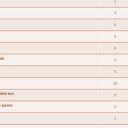
1
0
6
5
0
sto
0
0
16
věná tvrz
0
é jezero
0
1