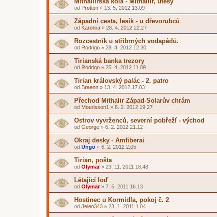
Mithallirská kola - Mithallir, útesy
od
Protton
»
13. 5. 2012 13.09
Západní cesta, lesík - u dřevorubců
od
Karolina
»
28. 4. 2012 22.27
Rozcestník u stříbrných vodapádů.
od
Rodrigo
»
28. 4. 2012 12.30
Tirianská banka trezory
od
Rodrigo
»
25. 4. 2012 11.09
Tirian královský palác - 2. patro
od
Braenn
»
13. 4. 2012 17.03
Přechod Mithalir Západ-Solarův chrám
od
Mourisson1
»
8. 2. 2012 19.27
Ostrov vyvrženců, severní pobřeží - východ
od
George
»
6. 2. 2012 21.12
Okraj desky - Amfiberai
od
Ungo
»
6. 2. 2012 2.05
Tirian, pošta
od
Olymar
»
23. 11. 2011 18.48
Létající loď
od
Olymar
»
7. 5. 2011 16.13
Hostinec u Kormidla, pokoj č. 2
od
Jelen343
»
23. 1. 2011 1.04