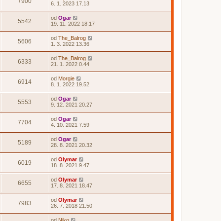
7900
6. 1. 2023 17.13
od
Ogar
5542
19. 11. 2022 18.17
od
The_Balrog
5606
1. 3. 2022 13.36
od
The_Balrog
6333
21. 1. 2022 0.44
od
Morgie
6914
8. 1. 2022 19.52
od
Ogar
5553
9. 12. 2021 20.27
od
Ogar
7704
4. 10. 2021 7.59
od
Ogar
5189
28. 8. 2021 20.32
od
Olymar
6019
18. 8. 2021 9.47
od
Olymar
6655
17. 8. 2021 18.47
od
Olymar
7983
26. 7. 2018 21.50
od
Niko