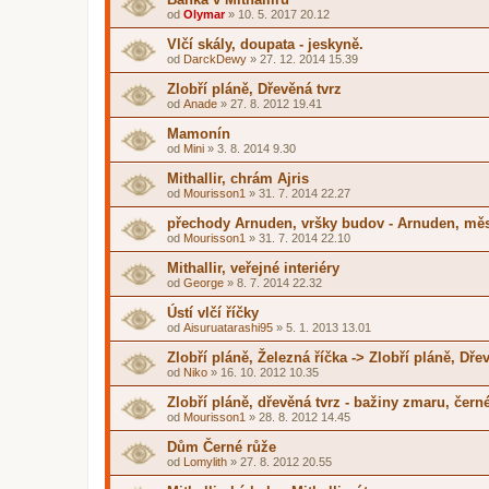
od
Olymar
»
10. 5. 2017 20.12
Vlčí skály, doupata - jeskyně.
od
DarckDewy
»
27. 12. 2014 15.39
Zlobří pláně, Dřevěná tvrz
od
Anade
»
27. 8. 2012 19.41
Mamonín
od
Mini
»
3. 8. 2014 9.30
Mithallir, chrám Ajris
od
Mourisson1
»
31. 7. 2014 22.27
přechody Arnuden, vršky budov - Arnuden, mě
od
Mourisson1
»
31. 7. 2014 22.10
Mithallir, veřejné interiéry
od
George
»
8. 7. 2014 22.32
Ústí vlčí říčky
od
Aisuruatarashi95
»
5. 1. 2013 13.01
Zlobří pláně, Železná říčka -> Zlobří pláně, Dře
od
Niko
»
16. 10. 2012 10.35
Zlobří pláně, dřevěná tvrz - bažiny zmaru, čern
od
Mourisson1
»
28. 8. 2012 14.45
Dům Černé růže
od
Lomylith
»
27. 8. 2012 20.55