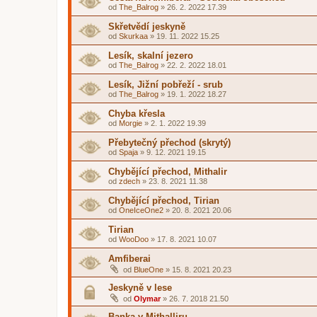
od
The_Balrog
»
26. 2. 2022 17.39
Skřetvědí jeskyně
od
Skurkaa
»
19. 11. 2022 15.25
Lesík, skalní jezero
od
The_Balrog
»
22. 2. 2022 18.01
Lesík, Jižní pobřeží - srub
od
The_Balrog
»
19. 1. 2022 18.27
Chyba křesla
od
Morgie
»
2. 1. 2022 19.39
Přebytečný přechod (skrytý)
od
Spaja
»
9. 12. 2021 19.15
Chybějící přechod, Mithalir
od
zdech
»
23. 8. 2021 11.38
Chybějící přechod, Tirian
od
OneIceOne2
»
20. 8. 2021 20.06
Tirian
od
WooDoo
»
17. 8. 2021 10.07
Amfiberai
od
BlueOne
»
15. 8. 2021 20.23
Jeskyně v lese
od
Olymar
»
26. 7. 2018 21.50
Banka v Mithalliru