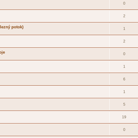
0
2
lezný potok)
1
2
oje
0
1
6
1
5
19
0