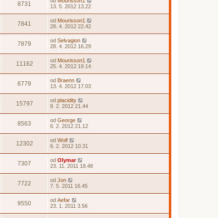
od
Mourisson1
8731
13. 5. 2012 13.22
od
Mourisson1
7841
28. 4. 2012 22.42
od
Selvagion
7879
28. 4. 2012 16.29
od
Mourisson1
11162
25. 4. 2012 19.14
od
Braenn
6779
13. 4. 2012 17.03
od
placidity
15797
8. 2. 2012 21.44
od
George
8563
6. 2. 2012 21.12
od
Wolf
12302
6. 2. 2012 10.31
od
Olymar
7307
23. 11. 2011 18.48
od
Jon
7722
7. 5. 2011 16.45
od
Aefar
9550
23. 1. 2011 3.56