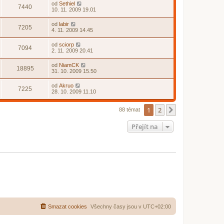
od
Sethiel
7440
10. 11. 2009 19.01
od
labir
7205
4. 11. 2009 14.45
od
sciorp
7094
2. 11. 2009 20.41
od
NiamCK
18895
31. 10. 2009 15.50
od
Akruo
7225
28. 10. 2009 11.10
1
2
Další
88 témat
Přejít na
Smazat cookies
Všechny časy jsou v
UTC+02:00