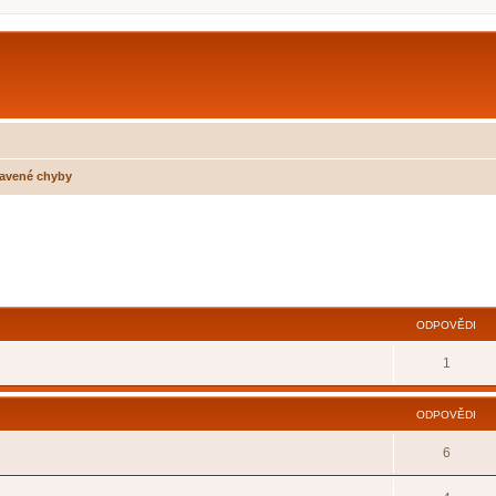
avené chyby
ilé hledání
ODPOVĚDI
1
ODPOVĚDI
6