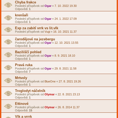
Chyba frakce
Poslední příspěvek od
Ogar
«
7. 10. 2022 19.30
Odpovědi:
1
krenšaři
Poslední příspěvek od
Ogar
«
24. 1. 2022 17.09
Odpovědi:
1
Exp za zabití vrrk vs lit.vlk
Poslední příspěvek od
Vugi
«
16. 10. 2021 11.37
čarodějové na jezebergu
Poslední příspěvek od
Ogar
«
12. 10. 2021 13.55
Odpovědi:
1
Baziliščí pohled
Poslední příspěvek od
Ogar
«
8. 9. 2021 18.10
Odpovědi:
1
Pravá ruka
Poslední příspěvek od
Ogar
«
29. 8. 2021 11.58
Odpovědi:
7
Mrtvoly
Poslední příspěvek od
BlueOne
«
27. 8. 2021 19.26
Odpovědi:
1
Troglodyt náčelník
Poslední příspěvek od
Olymar
«
22. 8. 2021 23.13
Odpovědi:
1
Ettinové
Poslední příspěvek od
Olymar
«
26. 8. 2014 11.37
Odpovědi:
15
Vlk a vrrrk