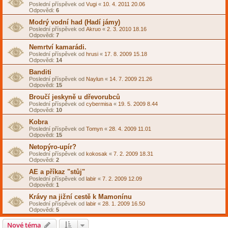
Poslední příspěvek od
Vugi
«
10. 4. 2011 20.06
Odpovědi:
6
Modrý vodní had (Hadí jámy)
Poslední příspěvek od
Akruo
«
2. 3. 2010 18.16
Odpovědi:
7
Nemrtví kamarádi.
Poslední příspěvek od
hrusi
«
17. 8. 2009 15.18
Odpovědi:
14
Banditi
Poslední příspěvek od
Naylun
«
14. 7. 2009 21.26
Odpovědi:
15
Broučí jeskyně u dřevorubců
Poslední příspěvek od
cybermisa
«
19. 5. 2009 8.44
Odpovědi:
10
Kobra
Poslední příspěvek od
Tomyn
«
28. 4. 2009 11.01
Odpovědi:
15
Netopýro-upír?
Poslední příspěvek od
kokosak
«
7. 2. 2009 18.31
Odpovědi:
2
AE a příkaz "stůj"
Poslední příspěvek od
labir
«
7. 2. 2009 12.09
Odpovědi:
1
Krávy na jižní cestě k Mamonínu
Poslední příspěvek od
labir
«
28. 1. 2009 16.50
Odpovědi:
5
Nové téma