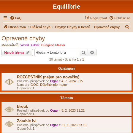
Equilibrie
FAQ
Registrovat
Přihlásit se
H
Obsah fóra
Hlášení chyb
Chyby: Chyby u bestií
Opravené chyby
l
Opravené chyby
e
Moderátoři:
World Builder
,
Dungeon Master
d
Hledat
Pokročilé hledání
Nové téma
a
20 témat • Stránka
1
z
1
t
Oznámení
ROZCESTNÍK (nejen pro nováčky)
Poslední příspěvek od
Ogar
«
4. 7. 2024 9.15
Napsal v
OOC: Důležité informace
Odpovědi:
1
Témata
Brouk
Poslední příspěvek od
Ogar
«
5. 2. 2023 21.21
Odpovědi:
1
Zombie lvi
Poslední příspěvek od
Ogar
«
31. 1. 2023 23.16
Odpovědi:
1