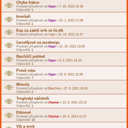
Chyba frakce
Poslední příspěvek od
Ogar
«
7. 10. 2022 19.30
Odpovědi:
1
krenšaři
Poslední příspěvek od
Ogar
«
24. 1. 2022 17.09
Odpovědi:
1
Exp za zabití vrrk vs lit.vlk
Poslední příspěvek od
Vugi
«
16. 10. 2021 11.37
čarodějové na jezebergu
Poslední příspěvek od
Ogar
«
12. 10. 2021 13.55
Odpovědi:
1
Baziliščí pohled
Poslední příspěvek od
Ogar
«
8. 9. 2021 18.10
Odpovědi:
1
Pravá ruka
Poslední příspěvek od
Ogar
«
29. 8. 2021 11.58
Odpovědi:
7
Mrtvoly
Poslední příspěvek od
BlueOne
«
27. 8. 2021 19.26
Odpovědi:
1
Troglodyt náčelník
Poslední příspěvek od
Olymar
«
22. 8. 2021 23.13
Odpovědi:
1
Ettinové
Poslední příspěvek od
Olymar
«
26. 8. 2014 11.37
Odpovědi:
15
Vlk a vrrrk