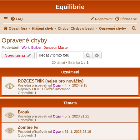
Equilibrie
FAQ
Registrovat
Přihlásit se
H
Obsah fóra
Hlášení chyb
Chyby: Chyby u bestií
Opravené chyby
l
Opravené chyby
e
Moderátoři:
World Builder
,
Dungeon Master
d
Hledat
Pokročilé hledání
Nové téma
a
20 témat • Stránka
1
z
1
t
Oznámení
ROZCESTNÍK (nejen pro nováčky)
Poslední příspěvek od
Ogar
«
4. 7. 2024 9.15
Napsal v
OOC: Důležité informace
Odpovědi:
1
Témata
Brouk
Poslední příspěvek od
Ogar
«
5. 2. 2023 21.21
Odpovědi:
1
Zombie lvi
Poslední příspěvek od
Ogar
«
31. 1. 2023 23.16
Odpovědi:
1