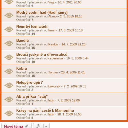
Poslední příspěvek od
Vugi
«
10. 4. 2011 20.06
Odpovědi:
6
Modrý vodní had (Hadí jámy)
Poslední příspěvek od
Akruo
«
2. 3. 2010 18.16
Odpovědi:
7
Nemrtví kamarádi.
Poslední příspěvek od
hrusi
«
17. 8. 2009 15.18
Odpovědi:
14
Banditi
Poslední příspěvek od
Naylun
«
14. 7. 2009 21.26
Odpovědi:
15
Broučí jeskyně u dřevorubců
Poslední příspěvek od
cybermisa
«
19. 5. 2009 8.44
Odpovědi:
10
Kobra
Poslední příspěvek od
Tomyn
«
28. 4. 2009 11.01
Odpovědi:
15
Netopýro-upír?
Poslední příspěvek od
kokosak
«
7. 2. 2009 18.31
Odpovědi:
2
AE a příkaz "stůj"
Poslední příspěvek od
labir
«
7. 2. 2009 12.09
Odpovědi:
1
Krávy na jižní cestě k Mamonínu
Poslední příspěvek od
labir
«
28. 1. 2009 16.50
Odpovědi:
5
Nové téma