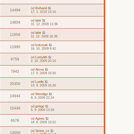
od
thohand
14494
17. 1. 2010 14.16
od
labir
14804
31. 12. 2009 13.36
od
labir
11656
11. 12. 2009 16.38
od
kokosak
11995
16. 10. 2009 9.42
od
Lomylith
6759
2. 10. 2009 20.10
od
Akruo
7942
17. 9. 2009 19.50
od
Luelle
20350
13. 9. 2009 16.26
od
Wendigo
14944
8. 9. 2009 22.24
od
gringo
15446
5. 9. 2009 13.59
od
Agnes
6678
18. 8. 2009 19.52
od
Street_cz
13559