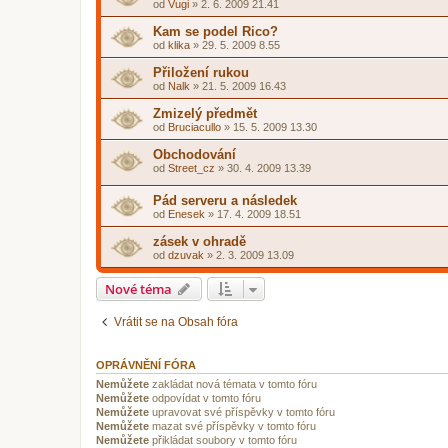
od
Vugi
»
2. 6. 2009 21.41
Kam se podel Rico?
od
klika
»
29. 5. 2009 8.55
Přiložení rukou
od
Nalk
»
21. 5. 2009 16.43
Zmizelý předmět
od
Bruciacullo
»
15. 5. 2009 13.30
Obchodování
od
Street_cz
»
30. 4. 2009 13.39
Pád serveru a následek
od
Enesek
»
17. 4. 2009 18.51
zásek v ohradě
od
dzuvak
»
2. 3. 2009 13.09
Nové téma
Vrátit se na Obsah fóra
OPRÁVNĚNÍ FÓRA
Nemůžete
zakládat nová témata v tomto fóru
Nemůžete
odpovídat v tomto fóru
Nemůžete
upravovat své příspěvky v tomto fóru
Nemůžete
mazat své příspěvky v tomto fóru
Nemůžete
přikládat soubory v tomto fóru