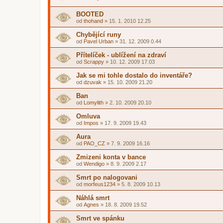
BOOTED
od
thohand
»
15. 1. 2010 12.25
Chybějící runy
od
Pavel Urban
»
31. 12. 2009 0.44
Přítelíček - ublížení na zdraví
od
Scrappy
»
10. 12. 2009 17.03
Jak se mi tohle dostalo do inventáře?
od
dzuvak
»
15. 10. 2009 21.20
Ban
od
Lomylith
»
2. 10. 2009 20.10
Omluva
od
Impos
»
17. 9. 2009 19.43
Aura
od
PAO_CZ
»
7. 9. 2009 16.16
Zmizeni konta v bance
od
Wendigo
»
8. 9. 2009 2.17
Smrt po nalogovani
od
morfeus1234
»
5. 8. 2009 10.13
Náhlá smrt
od
Agnes
»
18. 8. 2009 19.52
Smrt ve spánku