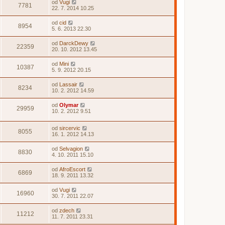
od
Vugi
7781
22. 7. 2014 10.25
od
cid
8954
5. 6. 2013 22.30
od
DarckDewy
22359
20. 10. 2012 13.45
od
Mini
10387
5. 9. 2012 20.15
od
Lassair
8234
10. 2. 2012 14.59
od
Olymar
29959
10. 2. 2012 9.51
od
sircervic
8055
16. 1. 2012 14.13
od
Selvagion
8830
4. 10. 2011 15.10
od
AfroEscort
6869
18. 9. 2011 13.32
od
Vugi
16960
30. 7. 2011 22.07
od
zdech
11212
11. 7. 2011 23.31