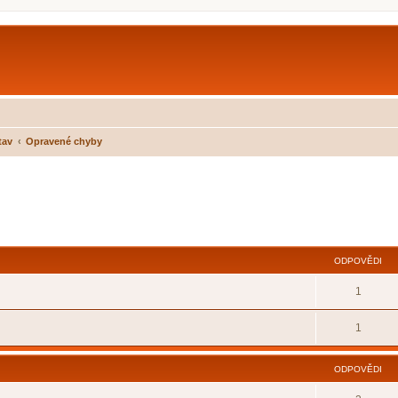
tav
Opravené chyby
ilé hledání
ODPOVĚDI
1
1
ODPOVĚDI