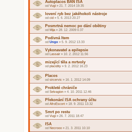
Autoplacos BAN ISA
od
Vugi
»
21. 7. 2014 19.35
lovení ryb bez jakéhokoli nástroje
od
cid
»
5. 6. 2013 20.27
Posmrtná nemoc po dání obětiny
od
Mija
»
28. 12. 2009 0.37
Podivná Item
od
Ungo
»
5. 9. 2012 13.33
Vykonavatel a epilepsie
od
Lassair
»
10. 2. 2012 11.56
mizející těla a mrtvoly
od
placidity
»
9. 2. 2012 16.23
Placos
od
sircervic
»
16. 1. 2012 14.09
Prokleté chrániče
od
Selvagion
»
4. 10. 2011 12.46
Překonání ISA ochrany účtu
od
AfroEscort
»
18. 9. 2011 13.32
Smrt po restu
od
Vugi
»
26. 7. 2011 18.47
ISA
od
Necrooo
»
21. 3. 2011 10.10