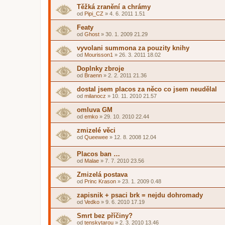
Těžká zranění a chrámy
od
Pipi_CZ
»
4. 6. 2011 1.51
Featy
od
Ghost
»
30. 1. 2009 21.29
vyvolani summona za pouzity knihy
od
Mourisson1
»
26. 3. 2011 18.02
Doplnky zbroje
od
Braenn
»
2. 2. 2011 21.36
dostal jsem placos za něco co jsem neudělal
od
milanocz
»
10. 11. 2010 21.57
omluva GM
od
emko
»
29. 10. 2010 22.44
zmizelé věci
od
Queewee
»
12. 8. 2008 12.04
Placos ban …
od
Malae
»
7. 7. 2010 23.56
Zmizelá postava
od
Princ Krason
»
23. 1. 2009 0.48
zapisnik + psaci brk = nejdu dohromady
od
Vedko
»
9. 6. 2010 17.19
Smrt bez příčiny?
od
tenskytarou
»
2. 3. 2010 13.46