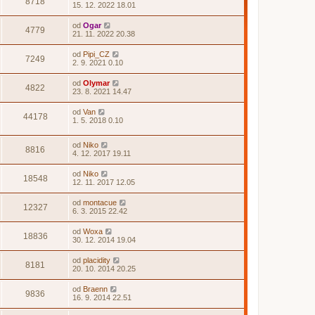
8718
15. 12. 2022 18.01
od
Ogar
4779
21. 11. 2022 20.38
od
Pipi_CZ
7249
2. 9. 2021 0.10
od
Olymar
4822
23. 8. 2021 14.47
od
Van
44178
1. 5. 2018 0.10
od
Niko
8816
4. 12. 2017 19.11
od
Niko
18548
12. 11. 2017 12.05
od
montacue
12327
6. 3. 2015 22.42
od
Woxa
18836
30. 12. 2014 19.04
od
placidity
8181
20. 10. 2014 20.25
od
Braenn
9836
16. 9. 2014 22.51