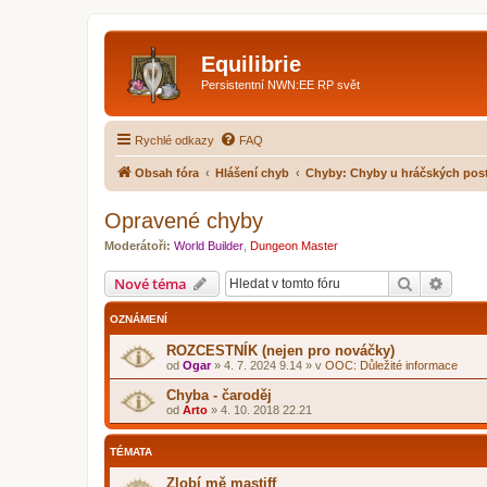
Equilibrie
Persistentní NWN:EE RP svět
Rychlé odkazy
FAQ
Obsah fóra
Hlášení chyb
Chyby: Chyby u hráčských pos
Opravené chyby
Moderátoři:
World Builder
,
Dungeon Master
Hledat
Pokroč
Nové téma
OZNÁMENÍ
ROZCESTNÍK (nejen pro nováčky)
od
Ogar
»
4. 7. 2024 9.14
» v
OOC: Důležité informace
Chyba - čaroděj
od
Arto
»
4. 10. 2018 22.21
TÉMATA
Zlobí mě mastiff