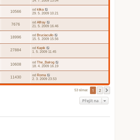
14. 7. 2009 13.04
od
klika
10566
29. 5. 2009 10.21
od
Alfray
7676
21. 5. 2009 16.46
od
Bruciacullo
18996
15. 5. 2009 15.56
od
Kapik
27884
1. 5. 2009 11.45
od
The_Balrog
10608
18. 4. 2009 16.19
od
Roma
11430
2. 3. 2009 23.53
1
2
Další
53 témat
Přejít na