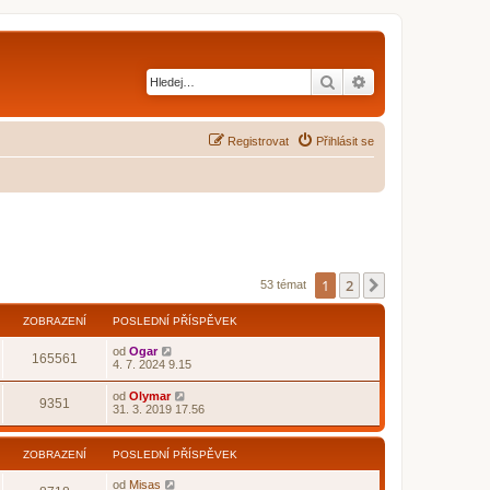
Hledat
Pokročilé hledání
Registrovat
Přihlásit se
1
2
Další
53 témat
ZOBRAZENÍ
POSLEDNÍ PŘÍSPĚVEK
od
Ogar
165561
4. 7. 2024 9.15
od
Olymar
9351
31. 3. 2019 17.56
ZOBRAZENÍ
POSLEDNÍ PŘÍSPĚVEK
od
Misas