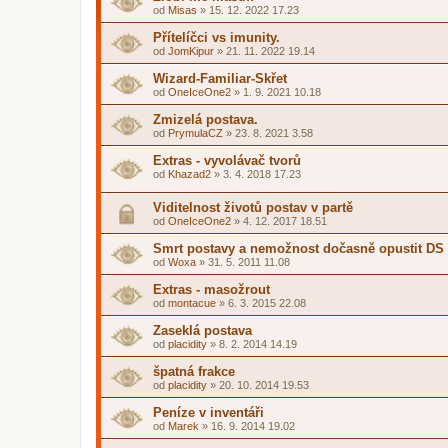
od
Misas
»
15. 12. 2022 17.23
Přítelíčci vs imunity.
od
JomKipur
»
21. 11. 2022 19.14
Wizard-Familiar-Skřet
od
OneIceOne2
»
1. 9. 2021 10.18
Zmizelá postava.
od
PrymulaCZ
»
23. 8. 2021 3.58
Extras - vyvolávač tvorů
od
Khazad2
»
3. 4. 2018 17.23
Viditelnost životů postav v partě
od
OneIceOne2
»
4. 12. 2017 18.51
Smrt postavy a nemožnost dočasně opustit DS
od
Woxa
»
31. 5. 2011 11.08
Extras - masožrout
od
montacue
»
6. 3. 2015 22.08
Zaseklá postava
od
placidity
»
8. 2. 2014 14.19
špatná frakce
od
placidity
»
20. 10. 2014 19.53
Peníze v inventáři
od
Marek
»
16. 9. 2014 19.02