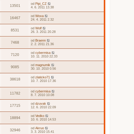
od
Pipi_CZ
13501
4. 6. 2011 13.38
od
Woxa
16467
24. 4. 2011 2.32
od
Wolf
8531
26. 3. 2011 20.28
od
Braenn
7468
2. 2. 2011 21.36
od
cybermisa
7120
10. 11. 2010 22.33
od
magnumik
9085
30. 10. 2010 0.56
od
zlaticko71
38618
10. 7. 2010 17.36
od
cybermisa
11782
8. 7. 2010 10.08
od
dzuvak
17715
12. 6. 2010 22.09
od
Vedko
18894
10. 6. 2010 14.53
od
Akruo
32946
3. 3. 2010 15.41