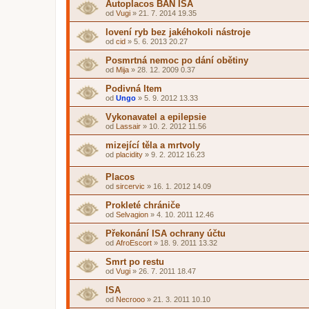
Autoplacos BAN ISA
od
Vugi
»
21. 7. 2014 19.35
lovení ryb bez jakéhokoli nástroje
od
cid
»
5. 6. 2013 20.27
Posmrtná nemoc po dání obětiny
od
Mija
»
28. 12. 2009 0.37
Podivná Item
od
Ungo
»
5. 9. 2012 13.33
Vykonavatel a epilepsie
od
Lassair
»
10. 2. 2012 11.56
mizející těla a mrtvoly
od
placidity
»
9. 2. 2012 16.23
Placos
od
sircervic
»
16. 1. 2012 14.09
Prokleté chrániče
od
Selvagion
»
4. 10. 2011 12.46
Překonání ISA ochrany účtu
od
AfroEscort
»
18. 9. 2011 13.32
Smrt po restu
od
Vugi
»
26. 7. 2011 18.47
ISA
od
Necrooo
»
21. 3. 2011 10.10