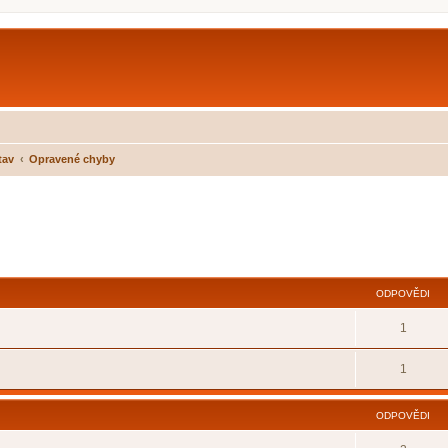
tav
Opravené chyby
ilé hledání
ODPOVĚDI
1
1
ODPOVĚDI