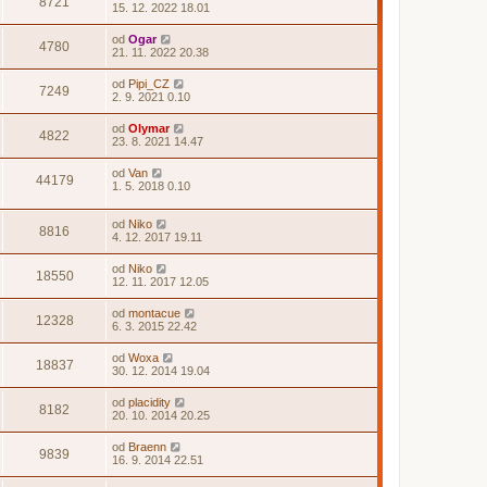
8721
15. 12. 2022 18.01
od
Ogar
4780
21. 11. 2022 20.38
od
Pipi_CZ
7249
2. 9. 2021 0.10
od
Olymar
4822
23. 8. 2021 14.47
od
Van
44179
1. 5. 2018 0.10
od
Niko
8816
4. 12. 2017 19.11
od
Niko
18550
12. 11. 2017 12.05
od
montacue
12328
6. 3. 2015 22.42
od
Woxa
18837
30. 12. 2014 19.04
od
placidity
8182
20. 10. 2014 20.25
od
Braenn
9839
16. 9. 2014 22.51