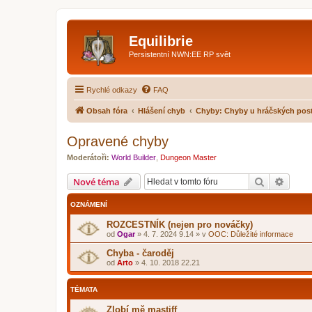
Equilibrie
Persistentní NWN:EE RP svět
Rychlé odkazy
FAQ
Obsah fóra
Hlášení chyb
Chyby: Chyby u hráčských pos
Opravené chyby
Moderátoři:
World Builder
,
Dungeon Master
Hledat
Pokroč
Nové téma
OZNÁMENÍ
ROZCESTNÍK (nejen pro nováčky)
od
Ogar
»
4. 7. 2024 9.14
» v
OOC: Důležité informace
Chyba - čaroděj
od
Arto
»
4. 10. 2018 22.21
TÉMATA
Zlobí mě mastiff