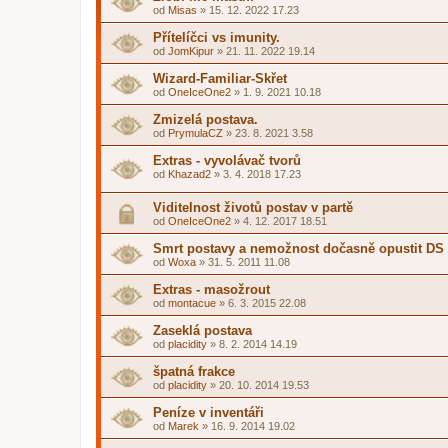
od
Misas
»
15. 12. 2022 17.23
Přítelíčci vs imunity.
od
JomKipur
»
21. 11. 2022 19.14
Wizard-Familiar-Skřet
od
OneIceOne2
»
1. 9. 2021 10.18
Zmizelá postava.
od
PrymulaCZ
»
23. 8. 2021 3.58
Extras - vyvolávač tvorů
od
Khazad2
»
3. 4. 2018 17.23
Viditelnost životů postav v partě
od
OneIceOne2
»
4. 12. 2017 18.51
Smrt postavy a nemožnost dočasně opustit DS
od
Woxa
»
31. 5. 2011 11.08
Extras - masožrout
od
montacue
»
6. 3. 2015 22.08
Zaseklá postava
od
placidity
»
8. 2. 2014 14.19
špatná frakce
od
placidity
»
20. 10. 2014 19.53
Peníze v inventáři
od
Marek
»
16. 9. 2014 19.02