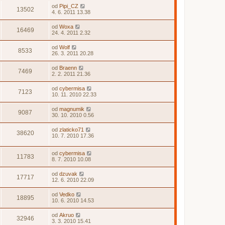
od
Pipi_CZ
13502
4. 6. 2011 13.38
od
Woxa
16469
24. 4. 2011 2.32
od
Wolf
8533
26. 3. 2011 20.28
od
Braenn
7469
2. 2. 2011 21.36
od
cybermisa
7123
10. 11. 2010 22.33
od
magnumik
9087
30. 10. 2010 0.56
od
zlaticko71
38620
10. 7. 2010 17.36
od
cybermisa
11783
8. 7. 2010 10.08
od
dzuvak
17717
12. 6. 2010 22.09
od
Vedko
18895
10. 6. 2010 14.53
od
Akruo
32946
3. 3. 2010 15.41