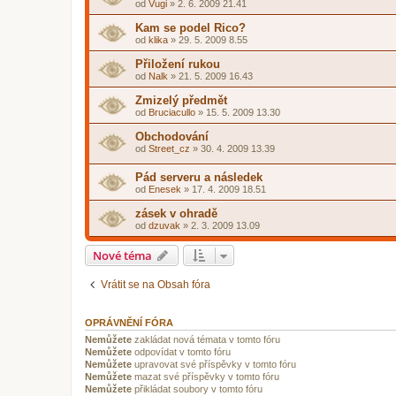
od
Vugi
»
2. 6. 2009 21.41
Kam se podel Rico?
od
klika
»
29. 5. 2009 8.55
Přiložení rukou
od
Nalk
»
21. 5. 2009 16.43
Zmizelý předmět
od
Bruciacullo
»
15. 5. 2009 13.30
Obchodování
od
Street_cz
»
30. 4. 2009 13.39
Pád serveru a následek
od
Enesek
»
17. 4. 2009 18.51
zásek v ohradě
od
dzuvak
»
2. 3. 2009 13.09
Nové téma
Vrátit se na Obsah fóra
OPRÁVNĚNÍ FÓRA
Nemůžete
zakládat nová témata v tomto fóru
Nemůžete
odpovídat v tomto fóru
Nemůžete
upravovat své příspěvky v tomto fóru
Nemůžete
mazat své příspěvky v tomto fóru
Nemůžete
přikládat soubory v tomto fóru