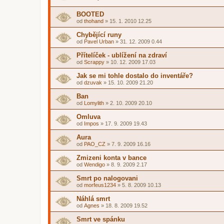
BOOTED
od
thohand
»
15. 1. 2010 12.25
Chybějící runy
od
Pavel Urban
»
31. 12. 2009 0.44
Přítelíček - ublížení na zdraví
od
Scrappy
»
10. 12. 2009 17.03
Jak se mi tohle dostalo do inventáře?
od
dzuvak
»
15. 10. 2009 21.20
Ban
od
Lomylith
»
2. 10. 2009 20.10
Omluva
od
Impos
»
17. 9. 2009 19.43
Aura
od
PAO_CZ
»
7. 9. 2009 16.16
Zmizeni konta v bance
od
Wendigo
»
8. 9. 2009 2.17
Smrt po nalogovani
od
morfeus1234
»
5. 8. 2009 10.13
Náhlá smrt
od
Agnes
»
18. 8. 2009 19.52
Smrt ve spánku