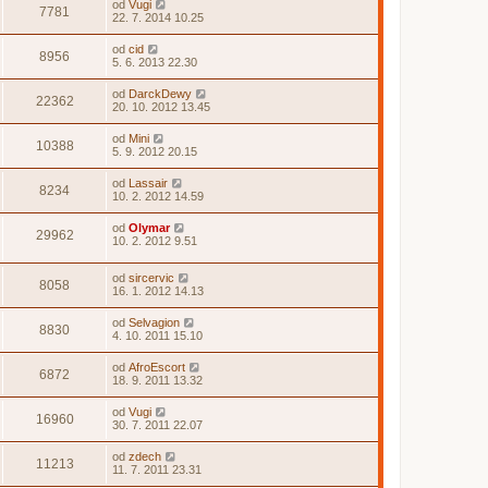
od
Vugi
7781
22. 7. 2014 10.25
od
cid
8956
5. 6. 2013 22.30
od
DarckDewy
22362
20. 10. 2012 13.45
od
Mini
10388
5. 9. 2012 20.15
od
Lassair
8234
10. 2. 2012 14.59
od
Olymar
29962
10. 2. 2012 9.51
od
sircervic
8058
16. 1. 2012 14.13
od
Selvagion
8830
4. 10. 2011 15.10
od
AfroEscort
6872
18. 9. 2011 13.32
od
Vugi
16960
30. 7. 2011 22.07
od
zdech
11213
11. 7. 2011 23.31