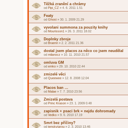
Těžká zranění a chrámy
od
Pipi_CZ
»
4. 6. 2011 1.51
Featy
od
Ghost
»
30. 1. 2009 21.29
vyvolani summona za pouzity knihy
od
Mourisson1
»
26. 3. 2011 18.02
Doplnky zbroje
od
Braenn
»
2. 2. 2011 21.36
dostal jsem placos za něco co jsem neudělal
od
milanocz
»
10. 11. 2010 21.57
omluva GM
od
emko
»
29. 10. 2010 22.44
zmizelé věci
od
Queewee
»
12. 8. 2008 12.04
Placos ban …
od
Malae
»
7. 7. 2010 23.56
Zmizelá postava
od
Princ Krason
»
23. 1. 2009 0.48
zapisnik + psaci brk = nejdu dohromady
od
Vedko
»
9. 6. 2010 17.19
Smrt bez příčiny?
od
tenskytarou
»
2. 3. 2010 13.46