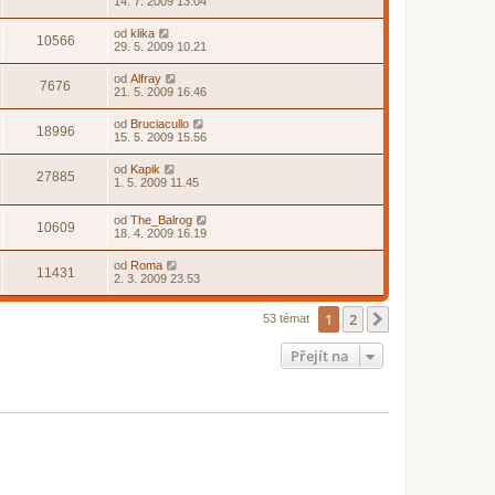
14. 7. 2009 13.04
od
klika
10566
29. 5. 2009 10.21
od
Alfray
7676
21. 5. 2009 16.46
od
Bruciacullo
18996
15. 5. 2009 15.56
od
Kapik
27885
1. 5. 2009 11.45
od
The_Balrog
10609
18. 4. 2009 16.19
od
Roma
11431
2. 3. 2009 23.53
1
2
Další
53 témat
Přejít na