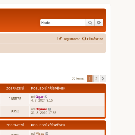
Hledat
Pokročilé hledání
Registrovat
Přihlásit se
1
2
Další
53 témat
ZOBRAZENÍ
POSLEDNÍ PŘÍSPĚVEK
od
Ogar
165575
4. 7. 2024 9.15
od
Olymar
9352
31. 3. 2019 17.56
ZOBRAZENÍ
POSLEDNÍ PŘÍSPĚVEK
od
Misas