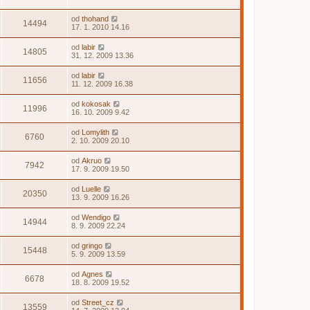
od
thohand
14494
17. 1. 2010 14.16
od
labir
14805
31. 12. 2009 13.36
od
labir
11656
11. 12. 2009 16.38
od
kokosak
11996
16. 10. 2009 9.42
od
Lomylith
6760
2. 10. 2009 20.10
od
Akruo
7942
17. 9. 2009 19.50
od
Luelle
20350
13. 9. 2009 16.26
od
Wendigo
14944
8. 9. 2009 22.24
od
gringo
15448
5. 9. 2009 13.59
od
Agnes
6678
18. 8. 2009 19.52
od
Street_cz
13559