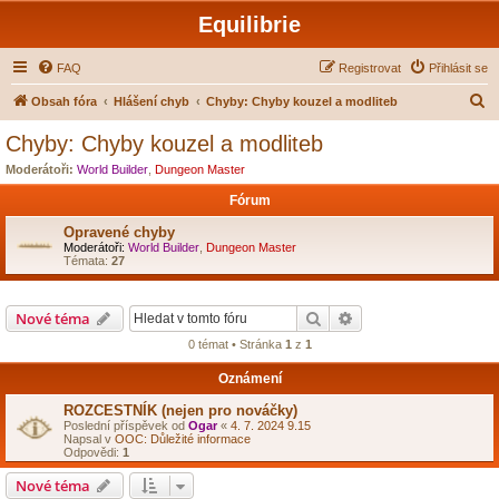
Equilibrie
FAQ
Registrovat
Přihlásit se
H
Obsah fóra
Hlášení chyb
Chyby: Chyby kouzel a modliteb
l
Chyby: Chyby kouzel a modliteb
e
Moderátoři:
World Builder
,
Dungeon Master
d
Fórum
a
Opravené chyby
t
Moderátoři:
World Builder
,
Dungeon Master
Témata:
27
Hledat
Pokročilé hledání
Nové téma
0 témat • Stránka
1
z
1
Oznámení
ROZCESTNÍK (nejen pro nováčky)
Poslední příspěvek od
Ogar
«
4. 7. 2024 9.15
Napsal v
OOC: Důležité informace
Odpovědi:
1
Nové téma