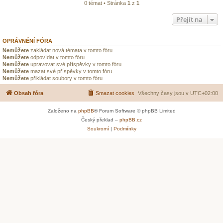
0 témat • Stránka
1
z
1
Přejít na
OPRÁVNĚNÍ FÓRA
Nemůžete
zakládat nová témata v tomto fóru
Nemůžete
odpovídat v tomto fóru
Nemůžete
upravovat své příspěvky v tomto fóru
Nemůžete
mazat své příspěvky v tomto fóru
Nemůžete
přikládat soubory v tomto fóru
Obsah fóra
Smazat cookies
Všechny časy jsou v
UTC+02:00
Založeno na
phpBB
® Forum Software © phpBB Limited
Český překlad –
phpBB.cz
Soukromí
|
Podmínky