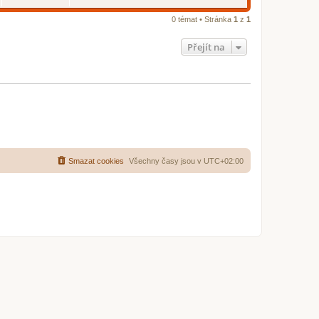
e
d
n
0 témat • Stránka
1
z
1
í
p
ř
Přejít na
í
s
p
ě
v
e
k
Smazat cookies
Všechny časy jsou v
UTC+02:00