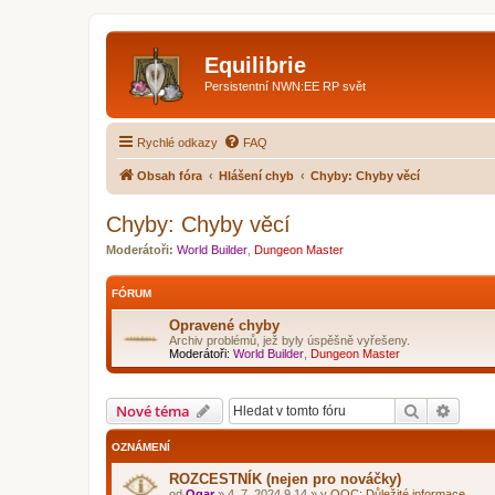
Equilibrie
Persistentní NWN:EE RP svět
Rychlé odkazy
FAQ
Obsah fóra
Hlášení chyb
Chyby: Chyby věcí
Chyby: Chyby věcí
Moderátoři:
World Builder
,
Dungeon Master
FÓRUM
Opravené chyby
Archiv problémů, jež byly úspěšně vyřešeny.
Moderátoři:
World Builder
,
Dungeon Master
Hledat
Pokroč
Nové téma
OZNÁMENÍ
ROZCESTNÍK (nejen pro nováčky)
od
Ogar
»
4. 7. 2024 9.14
» v
OOC: Důležité informace