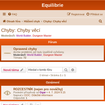
Equilibrie
FAQ
Registrovat
Přihlásit se
H
Obsah fóra
Hlášení chyb
Chyby: Chyby věcí
l
Chyby: Chyby věcí
e
Moderátoři:
World Builder
,
Dungeon Master
d
Fórum
a
Opravené chyby
t
Archiv problémů, jež byly úspěšně vyřešeny.
Moderátoři:
World Builder
,
Dungeon Master
Témata:
72
Hledat
Pokročilé hledání
Nové téma
0 témat • Stránka
1
z
1
Oznámení
ROZCESTNÍK (nejen pro nováčky)
Poslední příspěvek od
Ogar
«
4. 7. 2024 9.15
Napsal v
OOC: Důležité informace
Odpovědi:
1
Nové téma