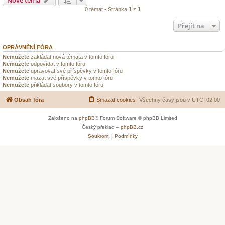
0 témat • Stránka
1
z
1
Přejít na
OPRÁVNĚNÍ FÓRA
Nemůžete
zakládat nová témata v tomto fóru
Nemůžete
odpovídat v tomto fóru
Nemůžete
upravovat své příspěvky v tomto fóru
Nemůžete
mazat své příspěvky v tomto fóru
Nemůžete
přikládat soubory v tomto fóru
Obsah fóra
Smazat cookies
Všechny časy jsou v
UTC+02:00
Založeno na
phpBB
® Forum Software © phpBB Limited
Český překlad –
phpBB.cz
Soukromí
|
Podmínky