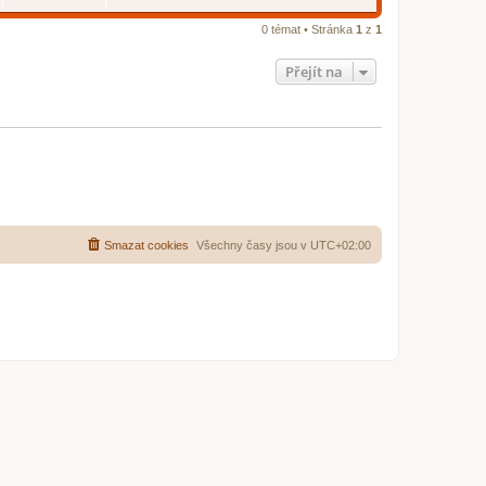
e
d
n
0 témat • Stránka
1
z
1
í
p
ř
Přejít na
í
s
p
ě
v
e
k
Smazat cookies
Všechny časy jsou v
UTC+02:00