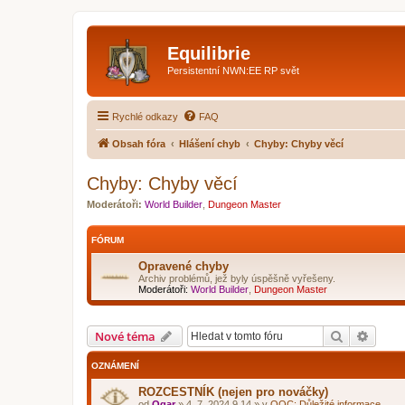
Equilibrie
Persistentní NWN:EE RP svět
Rychlé odkazy
FAQ
Obsah fóra
Hlášení chyb
Chyby: Chyby věcí
Chyby: Chyby věcí
Moderátoři:
World Builder
,
Dungeon Master
FÓRUM
Opravené chyby
Archiv problémů, jež byly úspěšně vyřešeny.
Moderátoři:
World Builder
,
Dungeon Master
Hledat
Pokroč
Nové téma
OZNÁMENÍ
ROZCESTNÍK (nejen pro nováčky)
od
Ogar
»
4. 7. 2024 9.14
» v
OOC: Důležité informace