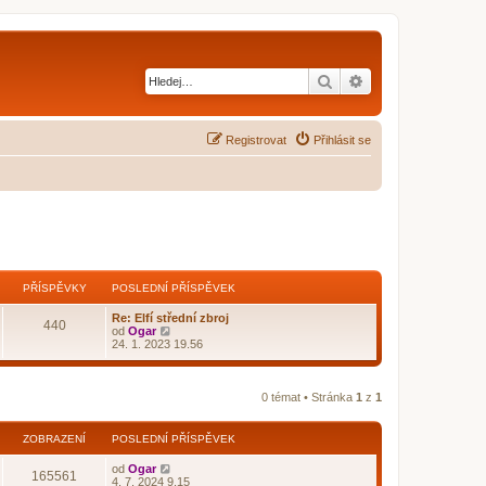
Hledat
Pokročilé hledání
Registrovat
Přihlásit se
PŘÍSPĚVKY
POSLEDNÍ PŘÍSPĚVEK
Re: Elfí střední zbroj
440
Z
od
Ogar
o
24. 1. 2023 19.56
b
r
a
z
0 témat • Stránka
1
z
1
i
t
p
ZOBRAZENÍ
POSLEDNÍ PŘÍSPĚVEK
o
s
od
Ogar
l
165561
4. 7. 2024 9.15