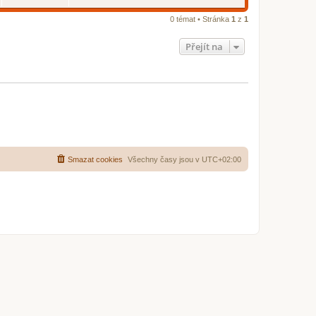
e
d
n
0 témat • Stránka
1
z
1
í
p
ř
Přejít na
í
s
p
ě
v
e
k
Smazat cookies
Všechny časy jsou v
UTC+02:00