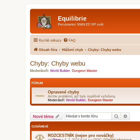
Equilibrie
Persistentní NWN:EE RP svět
Rychlé odkazy
FAQ
Obsah fóra
Hlášení chyb
Chyby: Chyby webu
Chyby: Chyby webu
Moderátoři:
World Builder
,
Dungeon Master
FÓRUM
Opravené chyby
Archiv problémů, jež byly úspěšně vyřešeny.
Moderátoři:
World Builder
,
Dungeon Master
Hledat
Pokroč
Nové téma
OZNÁMENÍ
ROZCESTNÍK (nejen pro nováčky)
od
Ogar
»
4. 7. 2024 9.14
» v
OOC: Důležité informace