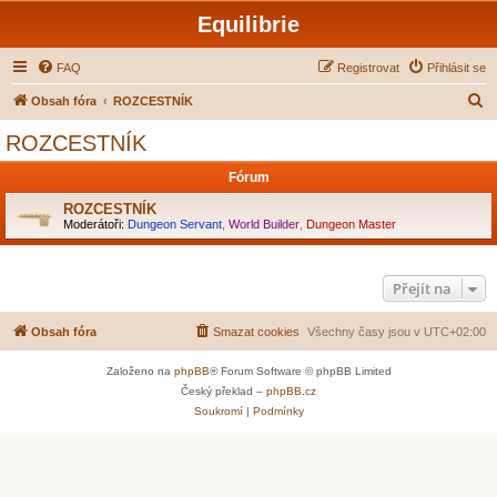
Equilibrie
FAQ
Registrovat
Přihlásit se
H
Obsah fóra
ROZCESTNÍK
l
ROZCESTNÍK
e
Fórum
d
a
ROZCESTNÍK
Moderátoři:
Dungeon Servant
,
World Builder
,
Dungeon Master
t
Přejít na
Obsah fóra
Smazat cookies
Všechny časy jsou v
UTC+02:00
Založeno na
phpBB
® Forum Software © phpBB Limited
Český překlad –
phpBB.cz
Soukromí
|
Podmínky