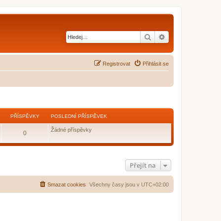
Hledat
Pokročilé hledání
Registrovat
Přihlásit se
PŘÍSPĚVKY
POSLEDNÍ PŘÍSPĚVEK
Žádné příspěvky
0
Přejít na
Smazat cookies
Všechny časy jsou v
UTC+02:00