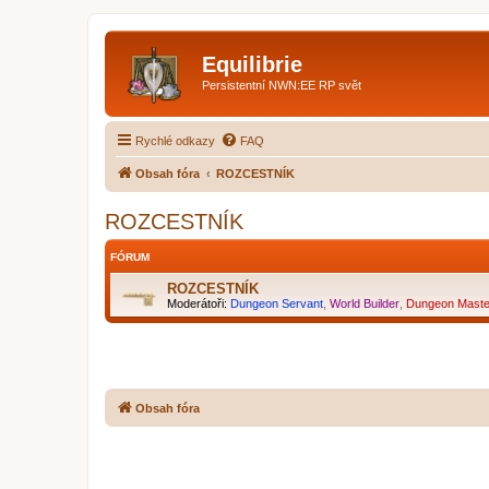
Equilibrie
Persistentní NWN:EE RP svět
Rychlé odkazy
FAQ
Obsah fóra
ROZCESTNÍK
ROZCESTNÍK
FÓRUM
ROZCESTNÍK
Moderátoři:
Dungeon Servant
,
World Builder
,
Dungeon Maste
Obsah fóra