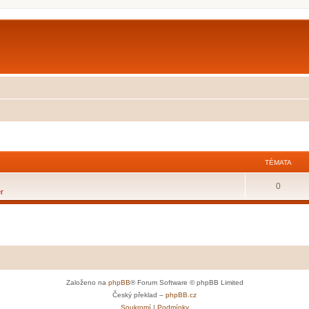
TÉMATA
0
r
Založeno na
phpBB
® Forum Software © phpBB Limited
Český překlad –
phpBB.cz
Soukromí
|
Podmínky