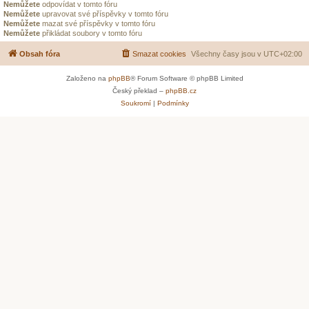
Nemůžete
odpovídat v tomto fóru
Nemůžete
upravovat své příspěvky v tomto fóru
Nemůžete
mazat své příspěvky v tomto fóru
Nemůžete
přikládat soubory v tomto fóru
Obsah fóra
Smazat cookies
Všechny časy jsou v
UTC+02:00
Založeno na
phpBB
® Forum Software © phpBB Limited
Český překlad –
phpBB.cz
Soukromí
|
Podmínky