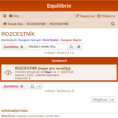
Equilibrie
FAQ
Registrovat
Přihlásit se
H
Obsah fóra
ROZCESTNÍK
ROZCESTNÍK
l
ROZCESTNÍK
e
Moderátoři:
Dungeon Servant
,
World Builder
,
Dungeon Master
d
Hledat
Pokročilé hledání
Zamčeno
a
0 témat • Stránka
1
z
1
t
Oznámení
ROZCESTNÍK (nejen pro nováčky)
Poslední příspěvek od
Ogar
«
4. 7. 2024 9.15
Napsal v
OOC: Důležité informace
Odpovědi:
1
Zamčeno
0 témat • Stránka
1
z
1
Přejít na
OPRÁVNĚNÍ FÓRA
Nemůžete
zakládat nová témata v tomto fóru